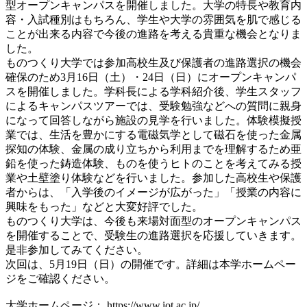
型オープンキャンパスを開催しました。大学の特長や教育内
容・入試種別はもちろん、学生や大学の雰囲気を肌で感じる
ことが出来る内容で今後の進路を考える貴重な機会となりま
した。
ものつくり大学では参加高校生及び保護者の進路選択の機会
確保のため3月16日（土）・24日（日）にオープンキャンパ
スを開催しました。学科長による学科紹介後、学生スタッフ
によるキャンパスツアーでは、受験勉強などへの質問に親身
になって回答しながら施設の見学を行いました。体験模擬授
業では、生活を豊かにする電磁気学として磁石を使った金属
探知の体験、金属の成り立ちから利用までを理解するため亜
鉛を使った鋳造体験、ものを使うヒトのことを考えてみる授
業や土壁塗り体験などを行いました。参加した高校生や保護
者からは、「入学後のイメージが広がった」「授業の内容に
興味をもった」などと大変好評でした。
ものつくり大学は、今後も来場対面型のオープンキャンパス
を開催することで、受験生の進路選択を応援していきます。
是非参加してみてください。
次回は、5月19日（日）の開催です。
詳細は本学ホームペー
ジをご確認ください。
大学ホームページ：
https://www.iot.ac.jp/