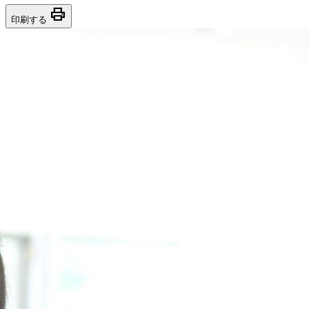
print
印刷する