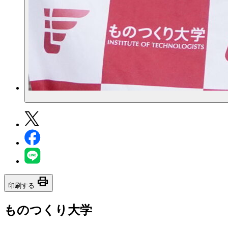
print
印刷する
ものつくり大学