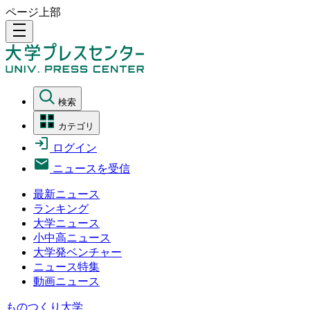
ページ上部
density_medium
検索
カテゴリ
ログイン
ニュースを受信
最新ニュース
ランキング
大学ニュース
小中高ニュース
大学発ベンチャー
ニュース特集
動画ニュース
ものつくり大学