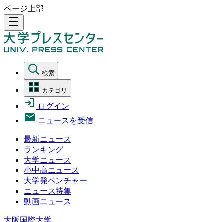
ページ上部
density_medium
検索
カテゴリ
ログイン
ニュースを受信
最新ニュース
ランキング
大学ニュース
小中高ニュース
大学発ベンチャー
ニュース特集
動画ニュース
大阪国際大学