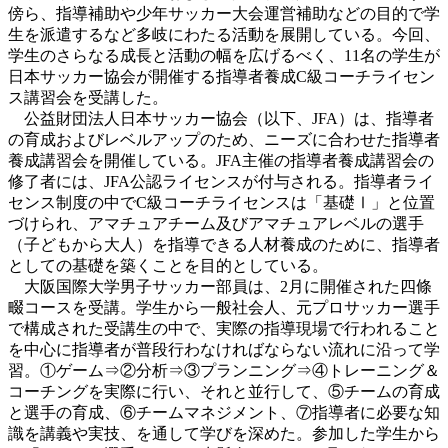
傍ら、指導補助や少年サッカー大会運営補助などの目的で学
生を派遣するなど多岐にわたる活動を展開している。今回、
学生のさらなる成長と活動の幅を広げるべく、11名の学生が
日本サッカー協会が開催する指導者養成C級コーチライセン
ス講習会を受講した。
公益財団法人日本サッカー協会（以下、JFA）は、指導者
の育成およびレベルアップのため、ニーズに合わせた指導者
養成講習会を開催している。JFA主催の指導者養成講習会の
修了者には、JFA公認ライセンスが付与される。指導者ライ
センス制度の中でC級コーチライセンスは「基礎Ⅰ」と位置
づけられ、アマチュアチーム及びアマチュアレベルの選手
（子どもから大人）を指導できる人材養成のために、指導者
としての基礎を築くことを目的としている。
大阪国際大学男子サッカー部員は、2月に開催された四條
畷コースを受講。学生から一般社会人、元プロサッカー選手
で構成された受講生の中で、実際の指導現場で行われること
を中心に指導者が普段行わなければならない流れに沿って学
習。①ゲーム⇒②分析⇒③プランニング⇒④トレーニング＆
コーチングを実際に行い、それと並行して、⑤チームの育成
と選手の育成、⑥チームマネジメント、⑦指導者に必要な知
識を講義や実技、を通して学びを深めた。参加した学生から