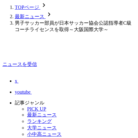
chevron_forward
TOPページ
chevron_forward
最新ニュース
男子サッカー部員が日本サッカー協会公認指導者C級
コーチライセンスを取得～大阪国際大学～
ニュースを受信
x
youtube
記事ジャンル
PICK UP
最新ニュース
ランキング
大学ニュース
小中高ニュース