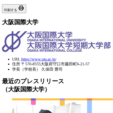
print
印刷する
大阪国際大学
URL
https://www.oiu.ac.jp/
住所
〒570-8555大阪府守口市藤田町6-21-57
学長（学校長）
久保田 豊司
最近のプレスリリース
（大阪国際大学）