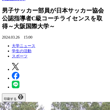
男子サッカー部員が日本サッカー協会
公認指導者C級コーチライセンスを取
得～大阪国際大学～
2024.03.26 15:00
大学ニュース
学生の活動
スポーツ
print
印刷する