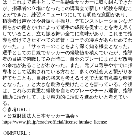
は「これまで選手として一生懸命サッカーに取り組んできた
が、指導者の立場になったこの講習会で新しい経験を積むこ
とができた。練習メニュー1つにしても明確な意図があり、
指導者は声かけや身振り手振り、デモンストレーションなど
何らかの働きかけによって選手の成長を促すことを考え尽く
していること。立ち振る舞い全てに意味があり、これまで指
導を受けてきたすべての監督・コーチの凄さがあらためてわ
かった。」「サッカーのことをより深く知る機会となった。
選手としての目線でサッカーの経験値を積んでいたが、指導
者の目線で俯瞰してみた時に、自分のプレーにまだまだ改善
の余地があることがわかった。また、元プロ選手やすでに指
導者として活動されている方など、多くの社会人と繋がりを
持てたことも、自身の将来を考えるうえで大変有意義な時間
となった。」と大きな刺激を受けたことを語っている。今後
は、これらの貴重な経験を自らのプレーやチーム運営、指導
補助に活かして、より精力的に活動を進めたいと考えてい
る。
◇参考URL：
＜公益財団法人日本サッカー協会＞
https://www.jfa.jp/coach/official/license.html#c_license
◇関連URL：