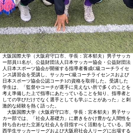
大阪国際大学（大阪府守口市、学長：宮本郁夫）男子サッカ
ー部員11名が、公益財団法人日本サッカー協会・公益財団法
人日本スポーツ協会が開催する指導者養成C級コーチライセ
ンス講習会を受講し、サッカーC級コーチライセンスおよび
日本スポーツ協会公認コーチ1の資格を取得した。受講した
学生は、「監督やコーチが選手に見えない所で多くのことを
考え準備した上で指導にあたっていることを知り、指導者と
しての学びだけでなく選手としても学ぶことがあった」と刺
激的な経験を熱く語った。
大阪国際大学（大阪府守口市、学長：宮本郁夫）男子サッ
カー部では、「社会人基礎力」に磨きをかけ豊かな人間性を
持ち合わせた立派な社会人を目指すべく活動をしている。関
西学生サッカーリーグおよび大阪府社会人リーグに出場する