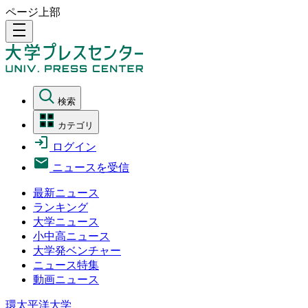
ページ上部
density_medium
検索
カテゴリ
ログイン
ニュースを受信
最新ニュース
ランキング
大学ニュース
小中高ニュース
大学発ベンチャー
ニュース特集
動画ニュース
環太平洋大学