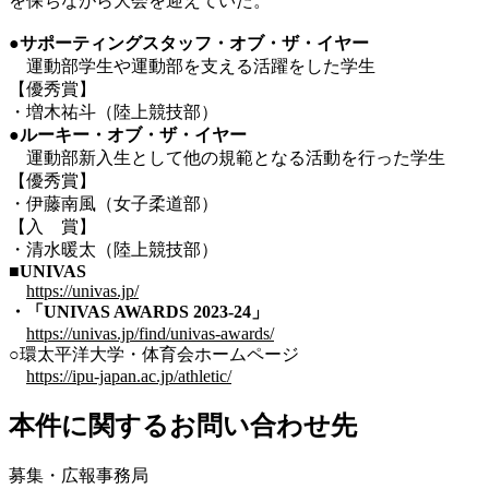
を保ちながら大会を迎えていた。
●サポーティングスタッフ・オブ・ザ・イヤー
運動部学生や運動部を支える活躍をした学生
【優秀賞】
・増木祐斗（陸上競技部）
●ルーキー・オブ・ザ・イヤー
運動部新入生として他の規範となる活動を行った学生
【優秀賞】
・伊藤南風（女子柔道部）
【入 賞】
・清水暖太（陸上競技部）
■
UNIVAS
https://univas.jp/
・「UNIVAS AWARDS 2023-24」
https://univas.jp/find/univas-awards/
○環太平洋大学・体育会ホームページ
https://ipu-japan.ac.jp/athletic/
本件に関するお問い合わせ先
募集・広報事務局