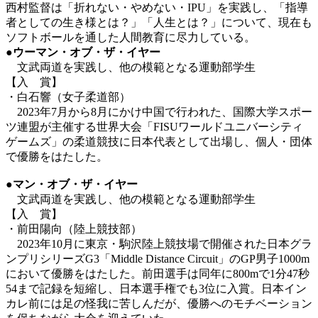
西村監督は「折れない・やめない・IPU」を実践し、「指導
者としての生き様とは？」「人生とは？」について、現在も
ソフトボールを通した人間教育に尽力している。
●
ウーマン・オブ・ザ・イヤー
文武両道を実践し、他の模範となる運動部学生
【入 賞】
・白石響（女子柔道部）
2023年
7月から8月にかけ中国で行われた、
国際大学スポー
ツ連盟が主催する
世界大会「
FISU
ワールドユニバーシティ
ゲームズ」の柔道競技に日本代表として出場し、個人・団体
で優勝をはたした。
●マン・オブ・ザ・イヤー
文武両道を実践し、他の模範となる運動部学生
【入 賞】
・前田陽向（陸上競技部）
2023年10月に東京・駒沢陸上競技場で開催された日本グラ
ンプリシリーズG3「Middle Distance Circuit」のGP男子1000m
において優勝をはたした。前田選手は同年に800mで1分47秒
54まで記録を短縮し、日本選手権でも3位に入賞。日本イン
カレ前には足の怪我に苦しんだが、優勝へのモチベーション