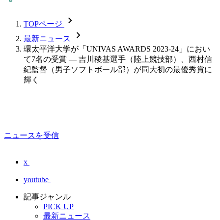
chevron_forward
TOPページ
chevron_forward
最新ニュース
環太平洋大学が「UNIVAS AWARDS 2023-24」におい
て7名の受賞 ― 吉川稜基選手（陸上競技部）、西村信
紀監督（男子ソフトボール部）が同大初の最優秀賞に
輝く
ニュースを受信
x
youtube
記事ジャンル
PICK UP
最新ニュース