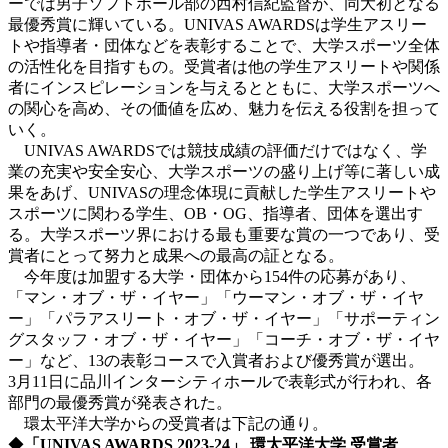
ーでは男子ソフトボール部の西村信紀監督が、同大初となる
最優秀賞に輝いている。UNIVAS AWARDSは学生アスリー
トや指導者・団体などを表彰することで、大学スポーツ全体
の活性化を目指すもの。受賞者は他の学生アスリートや関係
者にインスピレーションを与えるとともに、大学スポーツへ
の関心を高め、その価値を広め、魅力を伝える役割を担って
いく。
UNIVAS AWARDSでは競技成績の評価だけではなく、学
業の充実や安全安心、大学スポーツの盛り上げ等に著しい成
果をあげ、UNIVASの理念体現に貢献した学生アスリートや
スポーツに関わる学生、OB・OG、指導者、団体を選出す
る。大学スポーツ界における最も重要な賞の一つであり、受
賞者にとって努力と成果への最高の証となる。
今年度は加盟する大学・団体から154件の応募があり、
「マン・オブ・ザ・イヤー」「ウーマン・オブ・ザ・イヤ
ー」「パラアスリート・オブ・ザ・イヤー」「サポーティン
グスタッフ・オブ・ザ・イヤー」「コーチ・オブ・ザ・イヤ
ー」など、13の表彰コースで入賞者および優秀賞が選出。
3月11日に品川インターシティホールで表彰式が行われ、各
部門の最優秀賞が発表された。
環太平洋大学からの受賞者は下記の通り。
◆
「
UNIVAS AWARDS 2023-24
」
環太平洋大学
受賞者