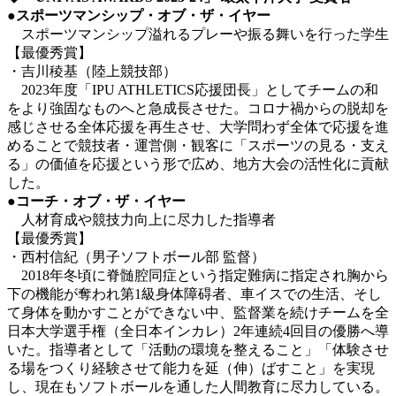
●スポーツマンシップ・オブ・ザ・イヤー
スポーツマンシップ溢れるプレーや振る舞いを行った学生
【最優秀賞】
・吉川稜基（陸上競技部）
2023年度「IPU ATHLETICS応援団長」としてチームの和
をより強固なものへと急成長させた。コロナ禍からの脱却を
感じさせる全体応援を再生させ、大学問わず全体で応援を進
めることで競技者・運営側・観客に「スポーツの見る・支え
る」の価値を応援という形で広め、地方大会の活性化に貢献
した。
●
コーチ・オブ・ザ・イヤー
人材育成や競技力向上に尽力した指導者
【最優秀賞】
・西村信紀（男子ソフトボール部 監督）
2018年冬頃に脊髄腔同症という指定難病に指定され胸から
下の機能が奪われ第1級身体障碍者、車イスでの生活、そし
て身体を動かすことができない中、監督業を続けチームを全
日本大学選手権（全日本インカレ）2年連続4回目の優勝へ導
いた。指導者として「活動の環境を整えること」「体験させ
る場をつくり経験させて能力を延（伸）ばすこと」を実現
し、現在もソフトボールを通した人間教育に尽力している。