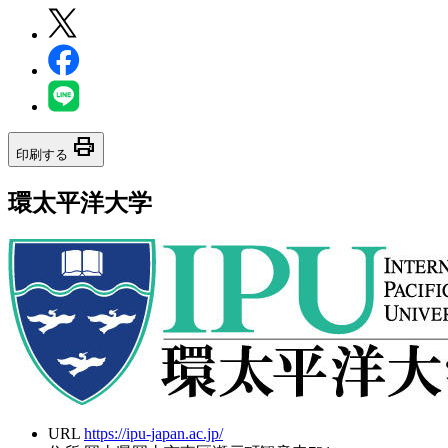
print
印刷する
環太平洋大学
URL
https://ipu-japan.ac.jp/