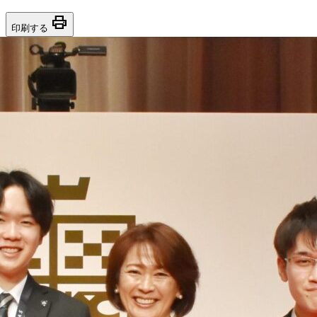
print
印刷する