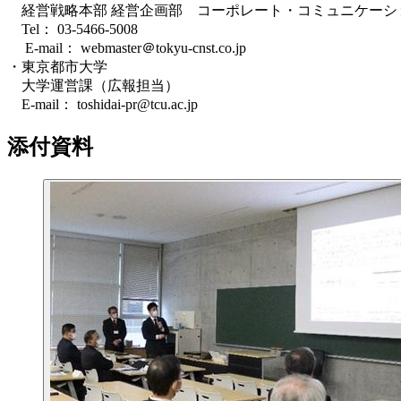
経営戦略本部 経営企画部 コーポレート・コミュニケーシ
Tel： 03-5466-5008
E-mail： webmaster＠tokyu-cnst.co.jp
・東京都市大学
大学運営課（広報担当）
E-mail： toshidai-pr@tcu.ac.jp
添付資料