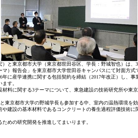
）と東京都市大学（東京都世田谷区、学長：野城智也）は、3
ーマ）報告会」を東京都市大学世田谷キャンパスにて対面方式
06年に産学連携に関する包括契約を締結（2017年改正）し、
います。
設材料に関する3テーマについて、東急建設の技術研究所や東
と東京都市大学の野城学長も参加する中、室内の温熱環境を効
術や建設の基本材料であるコンクリートの養生過程評価技術に
るための研究開発を推進してまいります。