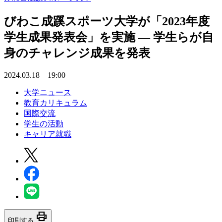
びわこ成蹊スポーツ大学が「2023年度
学生成果発表会」を実施 ― 学生らが自
身のチャレンジ成果を発表
2024.03.18 19:00
大学ニュース
教育カリキュラム
国際交流
学生の活動
キャリア就職
print
印刷する