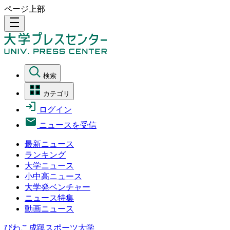
ページ上部
density_medium
検索
カテゴリ
ログイン
ニュースを受信
最新ニュース
ランキング
大学ニュース
小中高ニュース
大学発ベンチャー
ニュース特集
動画ニュース
びわこ成蹊スポーツ大学