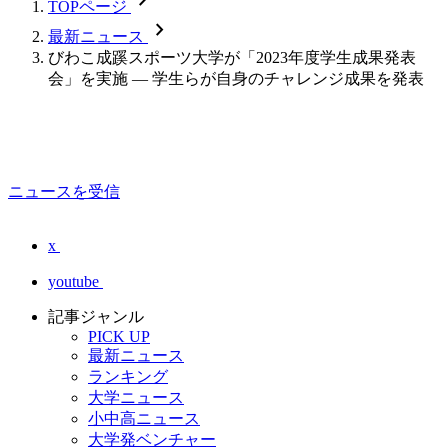
chevron_forward
TOPページ
chevron_forward
最新ニュース
びわこ成蹊スポーツ大学が「2023年度学生成果発表
会」を実施 ― 学生らが自身のチャレンジ成果を発表
ニュースを受信
x
youtube
記事ジャンル
PICK UP
最新ニュース
ランキング
大学ニュース
小中高ニュース
大学発ベンチャー