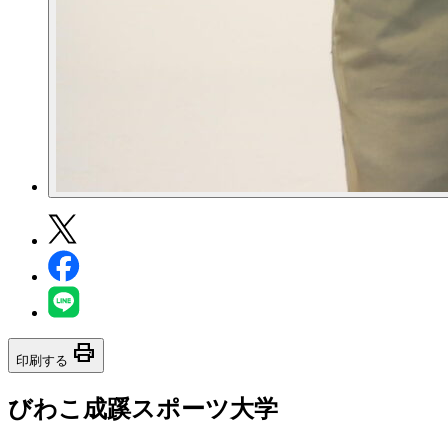
print
印刷する
びわこ成蹊スポーツ大学