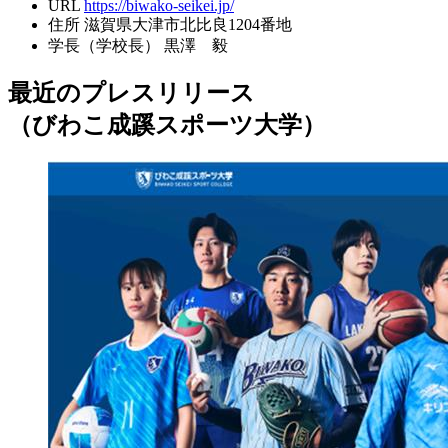
URL
https://biwako-seikei.jp/
住所
滋賀県大津市北比良1204番地
学長（学校長）
黒澤 毅
最近のプレスリリース
（びわこ成蹊スポーツ大学）