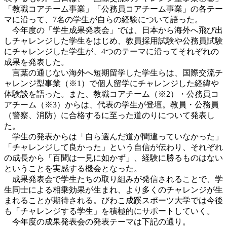
「教職コアチーム事業」「公務員コアチーム事業」の各テー
マに沿って、7名の学生が自らの経験について語った。
今年度の「学生成果発表会」では、日本から海外へ飛び出
しチャレンジした学生をはじめ、教員採用試験や公務員試験
にチャレンジした学生が、4つのテーマに沿ってそれぞれの
成果を発表した。
言葉の通じない海外へ短期留学した学生らは、国際交流チ
ャレンジ型事業（※1）で個人留学にチャレンジした経緯や
体験談を語った。また、教職コアチーム（※2）・公務員コ
アチーム（※3）からは、代表の学生が登壇。教員・公務員
（警察、消防）に合格するに至った道のりについて発表し
た。
学生の発表からは「自ら選んだ道が間違っていなかった」
「チャレンジして良かった」という自信が伝わり、それぞれ
の成長から「百聞は一見に如かず」、経験に勝るものはない
ということを実感する機会となった。
成果発表会で学生たちの取り組みが発信されることで、学
生同士による相乗効果が生まれ、より多くのチャレンジが生
まれることが期待される。びわこ成蹊スポーツ大学では今後
も「チャレンジする学生」を積極的にサポートしていく。
今年度の成果発表会の発表テーマは下記の通り。