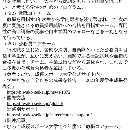
びを計画したい」「大学から援助をもらって国際交流した
い」と考える学生のためのプログラム。
（※2）教職コアチーム
教職を目指す3年次生から学内選考を経て選ばれ、4年次の
夏に実施される教員採用試験への合格を目指すチーム。専門
性の高い講座の受講や自主学習のフォローなどを一丸となっ
て行っている。
（※3）公務員コアチーム
行政職をはじめ、警察や消防、自衛隊といった公務員を目
指す学生が、互いに支えあい、難関である筆記試験や面接の
合格を目指すチーム。学業成績などから選抜され、これまで
に多数の公務員合格者を輩出している。
（参考：びわこ成蹊スポーツ大学公式サイト内）
・学生たちが自分たちの成果を報告！「2023年度学生成果発
表会」
https://biwako-seikei.jp/news/1372
・国際交流
https://biwako-seikei.jp/global/
・進路別サポート
https://biwako-seikei.jp/career/course_support/
（関連記事）
・びわこ成蹊スポーツ大学で今年度の「教職コアチーム」