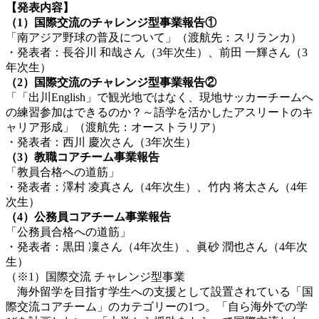
【発表内容】
（1）国際交流のチャレンジ型事業報告①
「南アジア野球の普及について」（渡航先：スリランカ）
・発表者：長谷川 和哉さん（3年次生）、前田 一輝さん（3
年次生）
（2）国際交流のチャレンジ型事業報告②
「「出川English」で観光地ではなく、現地サッカーチームへ
の練習参加はできるのか？～語学を活かしたアスリートのキ
ャリア形成」（渡航先：オーストラリア）
・発表者：西川 慶次さん（3年次生）
（3）教職コアチーム事業報告
「教員合格への道筋」
・発表者：澤村 凌真さん（4年次生）、竹内 将太さん（4年
次生）
（4）公務員コアチーム事業報告
「公務員合格への道筋」
・発表者：黒田 凜さん（4年次生）、眞砂 潤也さん（4年次
生）
（※1）国際交流 チャレンジ型事業
海外留学を目指す学生への支援として設置されている「国
際交流コアチーム」のカテゴリーの1つ。「自ら海外での学