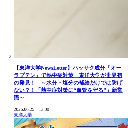
【東洋大学NewsLetter】ハッサク成分「オー
ラプテン」で熱中症対策 東洋大学が世界初
の発見！ ～水分・塩分の補給だけでは防げ
ない？！「熱中症対策に“血管を守る”」新常
識～
2026.06.25 13:00
東洋大学