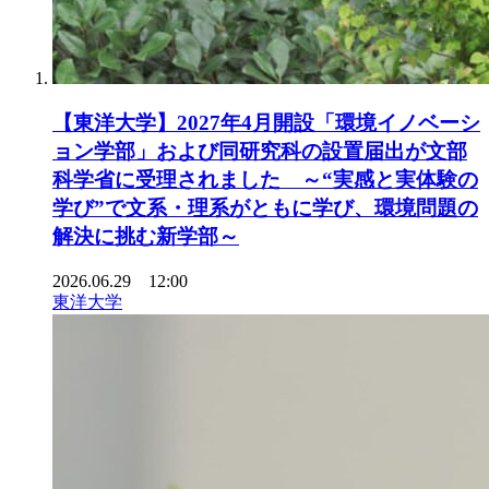
【東洋大学】2027年4月開設「環境イノベーシ
ョン学部」および同研究科の設置届出が文部
科学省に受理されました ～“実感と実体験の
学び”で文系・理系がともに学び、環境問題の
解決に挑む新学部～
2026.06.29 12:00
東洋大学