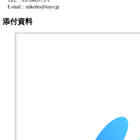
TEL：03-3945-7571
E-mail：mlkoho@toyo.jp
添付資料