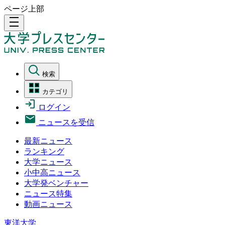
ページ上部
density_medium
検索
カテゴリ
ログイン
ニュースを受信
最新ニュース
ランキング
大学ニュース
小中高ニュース
大学発ベンチャー
ニュース特集
動画ニュース
東洋大学