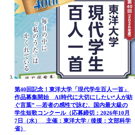
第40回記念！東洋大学「現代学生百人一首」
作品募集開始 AI時代に大切にしたい“人が紡
ぐ言葉” ―若者の感性で詠む、国内最大級の
学生短歌コンクール（応募締切：2026年10月
7日（水） 主催：東洋大学 / 後援：文部科学
省）