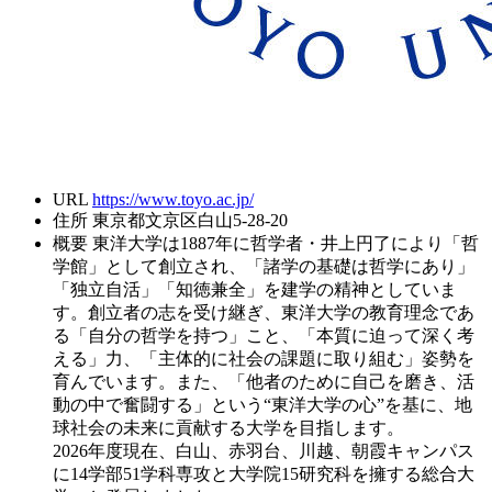
URL
https://www.toyo.ac.jp/
住所
東京都文京区白山5-28-20
概要
東洋大学は1887年に哲学者・井上円了により「哲
学館」として創立され、「諸学の基礎は哲学にあり」
「独立自活」「知徳兼全」を建学の精神としていま
す。創立者の志を受け継ぎ、東洋大学の教育理念であ
る「自分の哲学を持つ」こと、「本質に迫って深く考
える」力、「主体的に社会の課題に取り組む」姿勢を
育んでいます。また、「他者のために自己を磨き、活
動の中で奮闘する」という“東洋大学の心”を基に、地
球社会の未来に貢献する大学を目指します。
2026年度現在、白山、赤羽台、川越、朝霞キャンパス
に14学部51学科専攻と大学院15研究科を擁する総合大