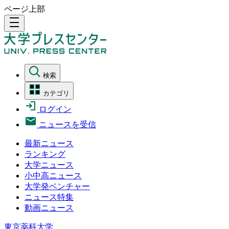
ページ上部
density_medium
検索
カテゴリ
ログイン
ニュースを受信
最新ニュース
ランキング
大学ニュース
小中高ニュース
大学発ベンチャー
ニュース特集
動画ニュース
東京薬科大学