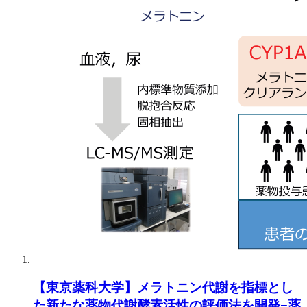
【東京薬科大学】メラトニン代謝を指標とし
た新たな薬物代謝酵素活性の評価法を開発−薬