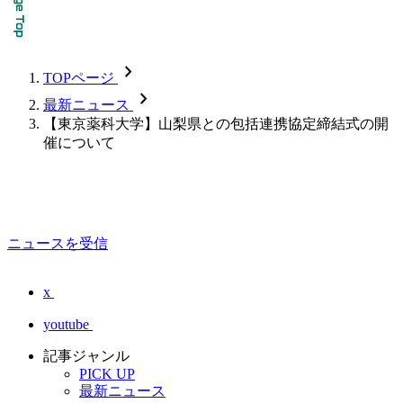
chevron_forward
TOPページ
chevron_forward
最新ニュース
【東京薬科大学】山梨県との包括連携協定締結式の開
催について
ニュースを受信
x
youtube
記事ジャンル
PICK UP
最新ニュース