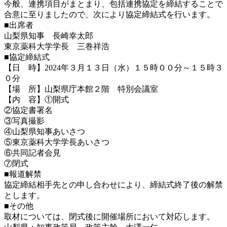
今般、連携項目がまとまり、包括連携協定を締結することで
合意に至りましたので、次により協定締結式を行います。
■出席者
山梨県知事 長崎幸太郎
東京薬科大学学長 三巻祥浩
■協定締結式
【日 時】2024年３月１３日（水）１５時００分～１５時３
０分
【場 所】山梨県庁本館２階 特別会議室
【内 容】①開式
②協定書署名
③写真撮影
④山梨県知事あいさつ
⑤東京薬科大学学長あいさつ
⑥共同記者会見
⑦閉式
■
報道解禁
協定締結相手先との申し合わせにより、締結式終了後の解禁
とします。
■
その他
取材については、閉式後に開催場所において対応します。