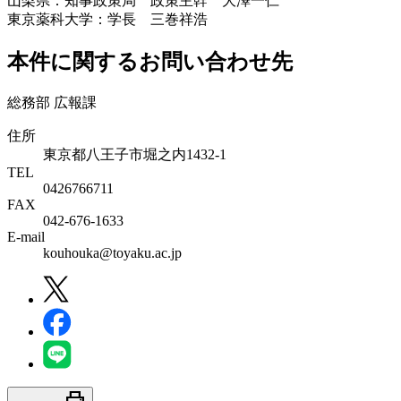
山梨県：知事政策局 政策主幹 大澤一仁
東京薬科大学：学長 三巻祥浩
本件に関するお問い合わせ先
総務部 広報課
住所
東京都八王子市堀之内1432-1
TEL
0426766711
FAX
042-676-1633
E-mail
kouhouka@toyaku.ac.jp
print