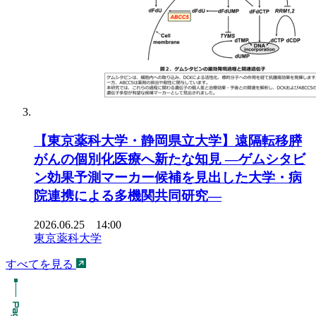
【東京薬科大学・静岡県立大学】遠隔転移膵
がんの個別化医療へ新たな知見 ―ゲムシタビ
ン効果予測マーカー候補を見出した大学・病
院連携による多機関共同研究―
2026.06.25 14:00
東京薬科大学
すべてを見る