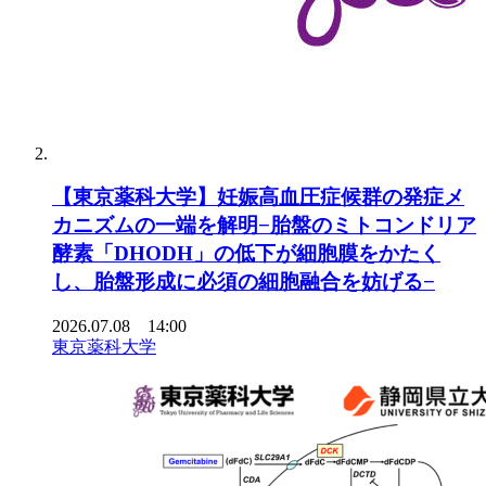
【東京薬科大学】妊娠高血圧症候群の発症メ
カニズムの一端を解明−胎盤のミトコンドリア
酵素「DHODH」の低下が細胞膜をかたく
し、胎盤形成に必須の細胞融合を妨げる−
2026.07.08 14:00
東京薬科大学