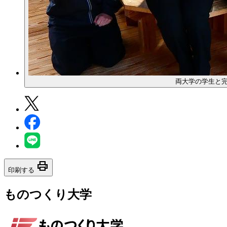
両大学の学生と
print
印刷する
ものつくり大学