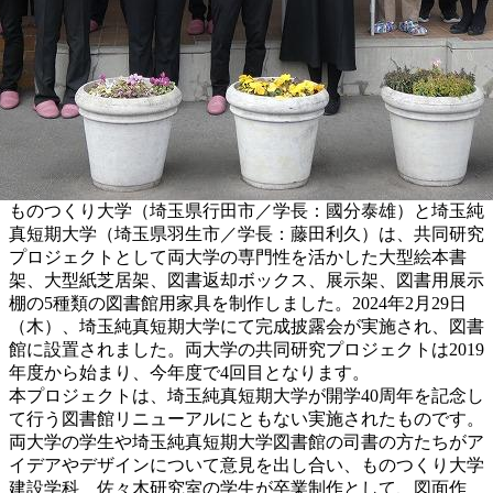
ものつくり大学（埼玉県行田市／学長：國分泰雄）と埼玉純
真短期大学（埼玉県羽生市／学長：藤田利久）は、共同研究
プロジェクトとして両大学の専門性を活かした大型絵本書
架、大型紙芝居架、図書返却ボックス、展示架、図書用展示
棚の5種類の図書館用家具を制作しました。2024年2月29日
（木）、埼玉純真短期大学にて完成披露会が実施され、図書
館に設置されました。両大学の共同研究プロジェクトは2019
年度から始まり、今年度で4回目となります。
本プロジェクトは、埼玉純真短期大学が開学40周年を記念し
て行う図書館リニューアルにともない実施されたものです。
両大学の学生や埼玉純真短期大学図書館の司書の方たちがア
イデアやデザインについて意見を出し合い、ものつくり大学
建設学科 佐々木研究室の学生が卒業制作として、図面作