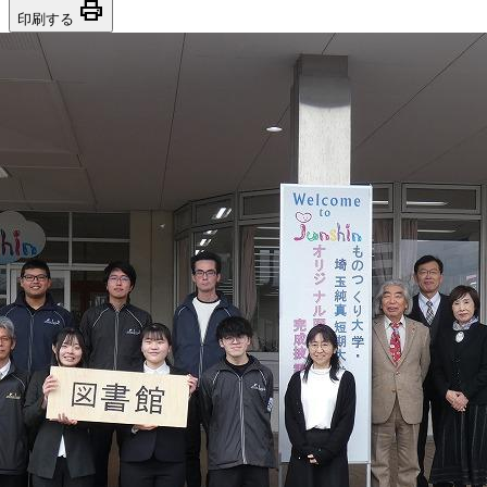
print
印刷する