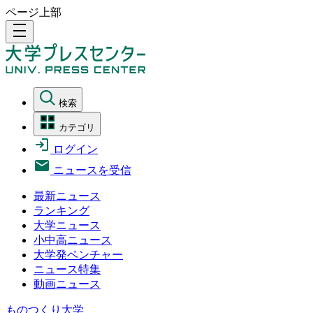
ページ上部
density_medium
検索
カテゴリ
ログイン
ニュースを受信
最新ニュース
ランキング
大学ニュース
小中高ニュース
大学発ベンチャー
ニュース特集
動画ニュース
ものつくり大学