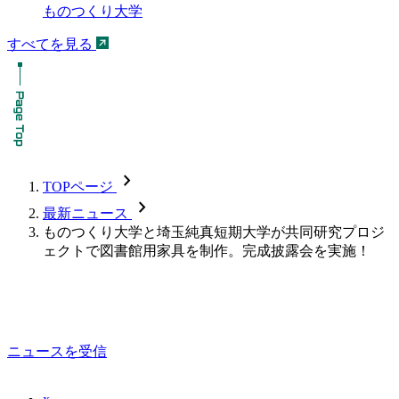
ものつくり大学
すべてを見る
chevron_forward
TOPページ
chevron_forward
最新ニュース
ものつくり大学と埼玉純真短期大学が共同研究プロジ
ェクトで図書館用家具を制作。完成披露会を実施！
ニュースを受信