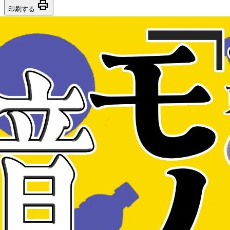
print
印刷する