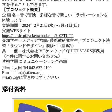
マを作ることもできます。
【プロジェクト概要】
企 画 名：音で冒険！多様な音で新しいコラボレーションを
体験しよう！
実施期間：2024年2月21日(水)〜3月31日(日)
実施WEBサイト：
https://music-pf.jvckenwood.com/?_02TUTP
参加学生：メディア学部伊藤彰教研究室生／プロジェクト演
習「サウンドデザイン」履修生（計6名）
共 催：株式会社JVCケンウッド QUIET STARS事務局
《本件に関するお問い合わせ先》
⽚柳学園 コミュニケーション企画部
担当︓⼤⽥ Tel 042-637-2109
E-mail ohta(at)stf.teu.ac.jp
※
(at)
は@に置き換えてください
添付資料