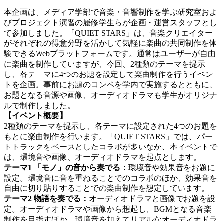
本企画は、メディア学部で音楽・音響制作を学ぶ研究室およ
びプロジェクト演習の履修学生らが企画・運営スタッフとし
て参加しました。「QUIET STARS」は、音楽クリエイター
がそれぞれの得意分野を活かして気軽に楽曲の共同制作を体
験できるWebプラットフォームです。通常はユーザーが自由
に楽曲を制作していますが、今回、2種類のテーマを提示
し、各テーマに4つのお題を設定して楽曲制作を行うイベン
トを企画。事前にお題のコンペを学内で実施するとともに、
お題となる音源や画像、オーディオドラマも学生がオリジナ
ルで制作しました。
【イベント概要】
2種類のテーマを提示し、各テーマに設定された4つのお題を
もとに楽曲制作を行います。「QUIET STARS」では、パー
トトラックをベースとしたコラボが多いなか、本イベントで
は、環境音や画像、オーディオドラマを起点とします。
テーマ1 「モノ」の音から奏でる：
環境音や効果音をお題に
設定。環境音に音を重ねることでのコラボのほか、効果音を
自由に切り貼りすることでの楽曲制作を想定しています。
テーマ2 物語を奏でる：
オーディオドラマと画像でお題を設
定。オーディオドラマや画像から想起し、BGMとなる音楽
制作を目指すほか、環境音を加えてリアルなオーディオドラ