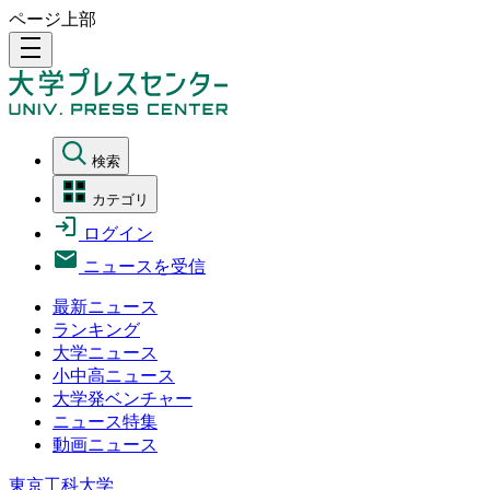
ページ上部
density_medium
検索
カテゴリ
ログイン
ニュースを受信
最新ニュース
ランキング
大学ニュース
小中高ニュース
大学発ベンチャー
ニュース特集
動画ニュース
東京工科大学