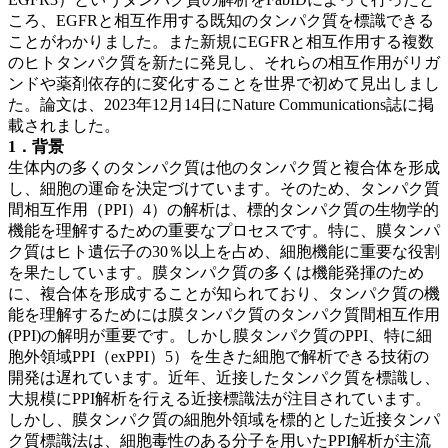
ころ、EGFRと相互作用する既知のタンパク質を標識できる
ことがわかりました。また新規にEGFRと相互作用する複数
のヒトタンパク質を新たに発見し、それらの相互作用がリガ
ンドや薬剤依存的に変化することを世界で初めて見出しまし
た。論文は、2023年12月14日にNature Communications誌に掲
載されました。
1．背景
生体内の多くのタンパク質は他のタンパク質と複合体を形成
し、細胞の運命を決定づけています。そのため、タンパク質
間相互作用（PPI）4）の解析は、標的タンパク質の生物学的
機能を理解するための重要なプロセスです。特に、膜タンパ
ク質はヒト遺伝子の30％以上を占め、細胞機能に重要な役割
を果たしています。膜タンパク質の多くは機能発揮のため
に、複合体を形成することが知られており、タンパク質の機
能を理解するためには膜タンパク質のタンパク質間相互作⽤
(PPI)の解明が重要です。しかし膜タンパク質のPPI、特に細
胞外領域PPI（exPPI）5）を生きた細胞で解析できる技術の
開発は遅れています。近年、近接したタンパク質を標識し、
大規模にPPI解析を行える近接標識法が注目されています。
しかし、膜タンパク質の細胞外領域を標的とした近接タンパ
ク質標識法は、細胞毒性のある分子を用いたPPI解析が主流