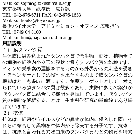
Mail: kousojimc@tokushima-u.ac.jp
東京薬科大学 総務部 広報課
TEL: 042-676-6711 FAX: 042-676-1633
Mail: kouhouka@toyaku.ac.jp
長浜バイオ大学 アドミッション・オフィス 広報担当
TEL: 0749-64-8100
Mail: kouhou@nagahama-i-bio.ac.jp
用語説明
１） 膜タンパク質
生体膜に組み込まれたタンパク質で微生物、動物、植物全て
の細胞や細胞内小器官の膜状で働くタンパク質の総称です。
イオンや栄養素の運搬をするものから外界からの刺激を受容
するセンサーとしての役割を果たすものまで膜タンパク質の
機能はとても多岐に渡ります。創薬ターゲットとして 考え
られている膜タンパク質は数多くあり、実際に多くの薬剤が
膜タンパク質に結合して機能を発揮しています。膜タンパク
質の機能を解析することは、生命科学研究の最前線であり続
けています。
２） 抗体
抗体は、細菌やウイルスなどの異物が体内に侵入した際にそ
れらに結合して異物を生体内から除去する分子です。抗体
は、抗原と言われる異物由来のタンパク質などの物質を特異