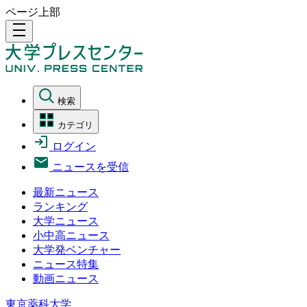
ページ上部
density_medium
検索
カテゴリ
ログイン
ニュースを受信
最新ニュース
ランキング
大学ニュース
小中高ニュース
大学発ベンチャー
ニュース特集
動画ニュース
東京薬科大学