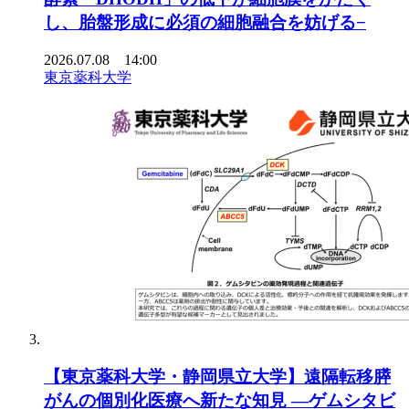
し、胎盤形成に必須の細胞融合を妨げる−
2026.07.08 14:00
東京薬科大学
【東京薬科大学・静岡県立大学】遠隔転移膵
がんの個別化医療へ新たな知見 ―ゲムシタビ