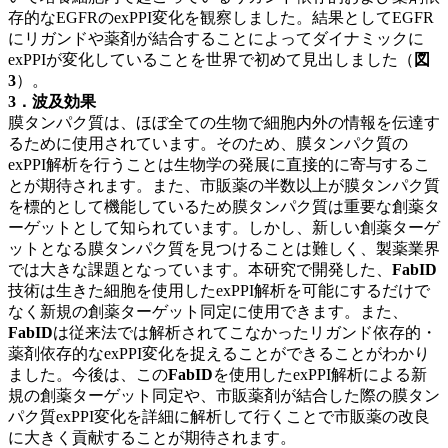
存的なEGFRのexPPI変化を観察しました。結果としてEGFR
にリガンドや薬剤が結合することによってダイナミックに
exPPIが変化していることを世界で初めて見出しました（
図
3
）。
3．波及効果
膜タンパク質は、ほぼ全ての生物で細胞内外の情報を伝達す
るために使用されています。そのため、膜タンパク質の
exPPI解析を行うことは生物学の発展に直接的に寄与するこ
とが期待されます。また、市販薬の半数以上が膜タンパク質
を標的として機能しているため膜タンパク質は重要な創薬タ
ーゲットとして知られています。しかし、新しい創薬ターゲ
ットとなる膜タンパク質を見つけることは難しく、製薬業界
では大きな課題となっています。本研究で開発した、
FabID
技術は生きた細胞を使用したexPPI解析を可能にするだけで
なく新規の創薬ターゲット同定に使用できます。また、
FabID
は従来法では解析されてこなかったリガンド依存的・
薬剤依存的なexPPI変化を捉えることができることがわかり
ました。今後は、この
FabID
を使用したexPPI解析による新
規の創薬ターゲット同定や、市販薬剤が結合した際の膜タン
パク質exPPI変化を詳細に解析して行くことで市販薬の改良
に大きく貢献することが期待されます。