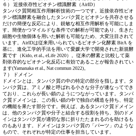
６） 近接依存性ビオチン標識酵素（AirID）
タンパク質間相互作用解析技術の一つです。近接依存性ビオ
チン標識酵素を融合したタンパク質とビオチンを共存させる
だけの簡便な反応により、鋭敏な相互作用解析を可能にしま
す。簡便かつマイルドな条件での解析が可能であり、生きた
細胞や生物個体を用いた解析も可能なため、大変注目されて
います。AirIDは従来用いられているビオチン化酵素 BirA を
基に、進化工学的手法を用いて愛媛大学で開発された新規酵
素です（Kido, et al., eLife 2020）。従来の酵素と比較して薬
剤依存的なビオチン化反応に有効であることが報告されてい
ます(Yamanaka et al., Nat commun 2022)。
７） ドメイン
ドメインとは、タンパク質の中の特定の部分を指します。タ
ンパク質は、アミノ酸と呼ばれる小さな分子が連なってでき
ており、これらが長い鎖のようにつながっています。タンパ
ク質ドメインは、この長い鎖の中で独自の構造を持ち、特定
の機能を果たす部分です。例えば、あるタンパク質ドメイン
は、他のタンパク質や分子と結合する役割を持ち、別のドメ
インはタンパク質が適切な形に折りたたまれるのを助けるも
のもあります。ドメインはタンパク質の「パーツ」のような
もので、それぞれが特定の仕事を担当しています。