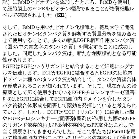
記）にFabIDとビオチンを添加したところ、FabIDを使用し
て細胞膜上のEGFRをビオチン標識できることが培養細胞レ
ベルで確認されました（
図2
）
。
そして、FabIDを用いたビオチン化標識と、徳島大学で開発
されたビオチン化タンパク質を解析する質量分析を組み合わ
せて使用することで、多くの新規EGFR相互作用タンパク質
（図3A中の青文字のタンパク質）を同定することに成功し
ました。同定したタンパク質は、新たな創薬標的となる可能
性があります。
EGFRはEGFというリガンドと結合することで細胞にシグナ
ルを伝達します。EGFがEGFRに結合するとEGFRの細胞内
ドメインに種々のタンパク質が結合して、タンパク質複合体
が形成されることが知られています。そして、現在がんの治
療薬として広く使用されているEGFRチロシンキナーゼ阻害
剤8)はEGFRに結合してEGFR細胞内ドメインを介したタン
パク質複合体形成を阻害して薬効を発揮していると考えられ
ています。しかし、EGFRがEGF（リガンド）に結合した際
やEGFRチロシンキナーゼ阻害剤(薬剤)が作用した際のEGFR
のリガンド依存的および薬剤依存的なexPPI変化はこれまで
全く観察されてきませんでした。そこで私たちは
FabID
を用
いて培養細胞内で起こっているリガンド依存的および薬剤依