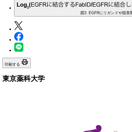
図3. EGFRにリガンドや
print
印刷する
東京薬科大学