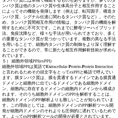
タンパク質には単独で機能するものもありますが、多くのタ
ンパク質は他のタンパク質や生体高分子と相互作用すること
によってその機能を発揮します（例えば、転写因子、構造タ
ンパク質、シグナル伝達に関わるタンパク質など）。そのた
め、タンパク質間相互作用の情報は、タンパク質の機能を解
明するために不可欠です。これまでに酵母ツーハイブリッド
法、免疫沈降など、様々な手法が用いられてきており、多く
の重要なタンパク質が見つかっています。複数の異なる手法
を用いることで、細胞内タンパク質の制御をより深く理解す
ることができるので、常に新たな相互作用解析技術が求めら
れています。
５） 細胞外領域PPI(exPPI)
細胞外領域PPIは英語で
Ex
tracellular
P
rotein-
P
rotein
I
nteraction
と言われるためその頭文字をとってexPPIと略語で呼んでい
ます。膜タンパク質は、膜を貫通するドメインである膜貫通
ドメインと細胞外に出ているドメインである細胞外ドメイ
ン、細胞内に存在するドメインの細胞内ドメインから構成さ
れます。そのうち細胞外ドメインのPPIを解析することは、
細胞内ドメインのPPI解析よりも難しいことが知られていま
す。この理由としては、細胞外ドメインのPPI解析ツール開
発が細胞内ドメインのそれよりも圧倒的に遅れているためで
す。よってexPPI解析ツールの開発が必要とされています。