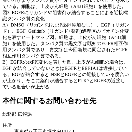
濃い方がよりタンパク質がビオチン化されていることを示し
ている。細胞は、上皮がん細胞（A431細胞）を使用した。
図3. EGFRにリガンドや阻害剤が結合することによる近接標
識タンパク質の変化
A）DMSO（リガンドおよび薬剤添加なし） 、EGF（リガン
ド）、EGF+Gefitinib（リガンド+薬剤)処理区のビオチン化変
化を表すヒートマップ図。細胞は、上皮がん細胞（A431細
胞）を使用した。タンパク質の黒文字は既知のEGFR相互作
用タンパク質であり、青文字は今回新規に同定されたEGFR
相互作用タンパク質である。
B）EGFRのexPPI変化を表した図。上皮がん細胞の場合は、
EGF が結合していないときはEGFRとEEF1A1は近接してい
る。EGFが結合するとINSRとEGFRとの近接している度合い
が上がり、そこに薬剤が結合するとPTK7とEGFRの近接し
ている度合いが上がる。
本件に関するお問い合わせ先
総務部 広報課
住所
東京都八王子市堀之内1432-1