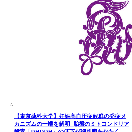
【東京薬科大学】妊娠高血圧症候群の発症メ
カニズムの一端を解明−胎盤のミトコンドリア
酵素「DHODH」の低下が細胞膜をかたく