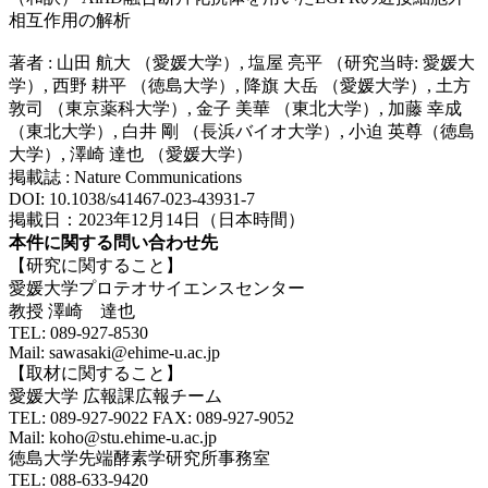
相互作用の解析
著者 : 山田 航大 （愛媛大学）, 塩屋 亮平 （研究当時: 愛媛大
学）, 西野 耕平 （徳島大学）, 降旗 大岳 （愛媛大学）, 土方
敦司 （東京薬科大学）, 金子 美華 （東北大学）, 加藤 幸成
（東北大学）, 白井 剛 （長浜バイオ大学）, 小迫 英尊（徳島
大学）, 澤崎 達也 （愛媛大学）
掲載誌 : Nature Communications
DOI: 10.1038/s41467-023-43931-7
掲載日：2023年12月14日（日本時間）
本件に関する問い合わせ先
【研究に関すること】
愛媛大学プロテオサイエンスセンター
教授 澤崎 達也
TEL: 089-927-8530
Mail: sawasaki@ehime-u.ac.jp
【取材に関すること】
愛媛大学 広報課広報チーム
TEL: 089-927-9022 FAX: 089-927-9052
Mail: koho@stu.ehime-u.ac.jp
徳島大学先端酵素学研究所事務室
TEL: 088-633-9420