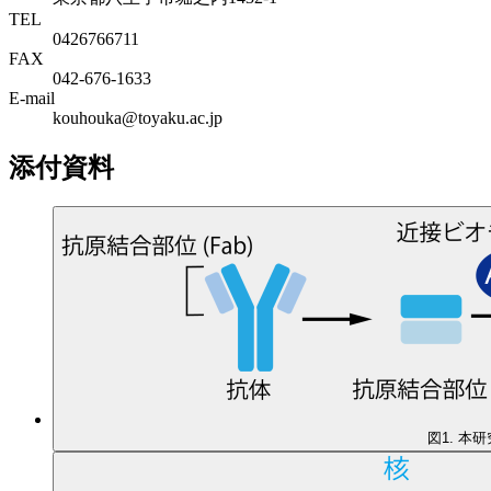
TEL
0426766711
FAX
042-676-1633
E-mail
kouhouka@toyaku.ac.jp
添付資料
図1. 本