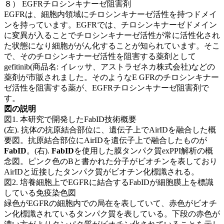
８） EGFRチロシンキナーゼ阻害剤
EGFRは、細胞内領域にチロシンキナーゼ活性を持つドメイ
ンを持っています。EGFRでは、チロシンキナーゼドメイン
に変異が入ることでチロシンキナーゼ活性が常に活性化され
た状態になり細胞ががん化することが知られています。そこ
で、そのチロシンキナーゼ活性を阻害する薬剤として
gefitinib(商品名: イレッサ、アストラゼネカ株式会社)などの
薬剤が市販されました。そのようなE GFRのチロシンキナー
ゼ活性を阻害する薬が、EGFRチロシンキナーゼ阻害剤で
す。
図の説明
図1. 本研究で開発したFabID技術概要
(左). 抗体の抗原結合部位に、遺伝子上でAirIDを融合した概
要図。抗原結合部位にAirIDを遺伝子上で融合したものが
FabID
。(右).
FabID
を使用した膜タンパク質exPPI解析の概
念図。ピンク色のBと書かれた分子がビオチンを表しており
AirIDと近接したタンパク質がビオチン化標識される。
図2. 培養細胞上でEGFRに結合するFabIDが細胞膜上を標識
している免疫染色図
緑色がEGFRの細胞内での局在を表していて、赤色がビオチ
ン化標識されているタンパク質を表している。下段の赤色が