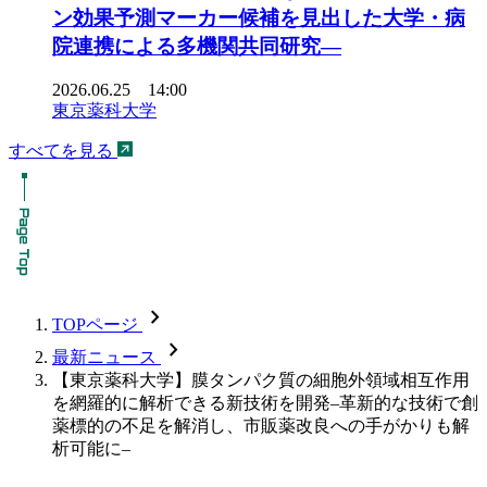
ン効果予測マーカー候補を見出した大学・病
院連携による多機関共同研究―
2026.06.25 14:00
東京薬科大学
すべてを見る
chevron_forward
TOPページ
chevron_forward
最新ニュース
【東京薬科大学】膜タンパク質の細胞外領域相互作用
を網羅的に解析できる新技術を開発–革新的な技術で創
薬標的の不足を解消し、市販薬改良への手がかりも解
析可能に–