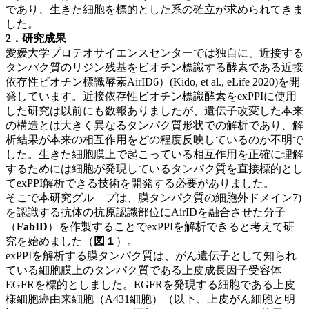
であり、生きた細胞を標的とした系の確立が求められてきま
した。
2．研究成果
愛媛大学プロテオサイエンスセンターでは独自に、近接する
タンパク質のリジン残基をビオチン標識する酵素である近接
依存性ビオチン標識酵素AirID6）(Kido, et al., eLife 2020)を開
発しています。近接依存性ビオチン標識酵素をexPPIに使用
した研究は以前にも数報ありましたが、遺伝子改変した本来
の構造とは大きく異なるタンパク質形状での解析であり、解
析結果が本来の相互作用をどの程度反映しているのか不明で
した。生きた細胞膜上で起こっている相互作用を正確に理解
するためには細胞が発現しているタンパク質を直接標的とし
てexPPI解析できる技術を開発する必要がありました。
そこで本研究グル―プは、膜タンパク質の細胞外ドメイン7)
を認識する抗体の抗原認識部位にAirIDを融合させた分子
（
FabID
）を作製することでexPPIを解析できると考えて研
究を始めました
（
図１
）
。
exPPIを解析する膜タンパク質は、がん遺伝子として知られ
ている細胞膜上のタンパク質である上皮成長因子受容体
EGFRを標的としました。EGFRを発現する細胞である上皮
様細胞癌由来細胞（A431細胞）（以下、上皮がん細胞と明