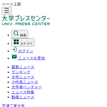
ページ上部
density_medium
検索
カテゴリ
ログイン
ニュースを受信
最新ニュース
ランキング
大学ニュース
小中高ニュース
大学発ベンチャー
ニュース特集
動画ニュース
芝浦工業大学