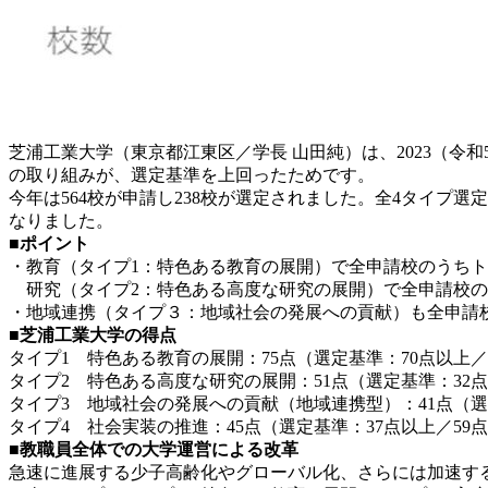
芝浦工業大学（東京都江東区／学長 山田純）は、2023（
の取り組みが、選定基準を上回ったためです。
今年は564校が申請し238校が選定されました。全4タイプ
なりました。
■ポイント
・教育（タイプ1：特色ある教育の展開）で全申請校のうちト
研究（タイプ2：特色ある高度な研究の展開）で全申請校の
・地域連携（タイプ３：地域社会の発展への貢献）も全申請校
■芝浦工業大学の得点
タイプ1 特色ある教育の展開：75点（選定基準：70点以上／
タイプ2
特色ある高度な研究の展開
：51点（選定基準：32
タイプ3
地域社会の発展への貢献（地域連携型）
：41点（
タイプ4
社会実装の推進
：45点（選定基準：37点以上／59
■教職員全体での大学運営による改革
急速に進展する少子高齢化やグローバル化、さらには加速す