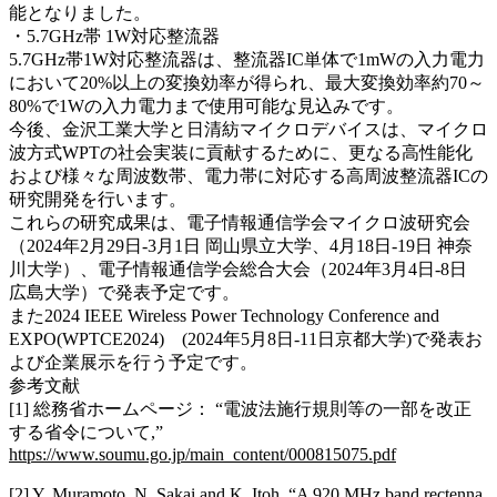
能となりました。
・5.7GHz帯 1W対応整流器
5.7GHz帯1W対応整流器は、整流器IC単体で1mWの入力電力
において20%以上の変換効率が得られ、最大変換効率約70～
80%で1Wの入力電力まで使用可能な見込みです。
今後、金沢工業大学と日清紡マイクロデバイスは、マイクロ
波方式WPTの社会実装に貢献するために、更なる高性能化
および様々な周波数帯、電力帯に対応する高周波整流器ICの
研究開発を行います。
これらの研究成果は、電子情報通信学会マイクロ波研究会
（2024年2月29日-3月1日 岡山県立大学、4月18日-19日 神奈
川大学）、電子情報通信学会総合大会（2024年3月4日-8日
広島大学）で発表予定です。
また2024 IEEE Wireless Power Technology Conference and
EXPO(WPTCE2024) (2024年5月8日-11日京都大学)で発表お
よび企業展示を行う予定です。
参考文献
[1] 総務省ホームページ： “電波法施行規則等の一部を改正
する省令について,”
https://www.soumu.go.jp/main_content/000815075.pdf
[2] Y. Muramoto, N. Sakai and K. Itoh, “A 920 MHz band rectenna