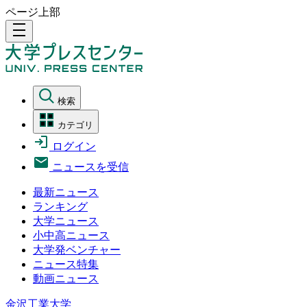
ページ上部
density_medium
検索
カテゴリ
ログイン
ニュースを受信
最新ニュース
ランキング
大学ニュース
小中高ニュース
大学発ベンチャー
ニュース特集
動画ニュース
金沢工業大学