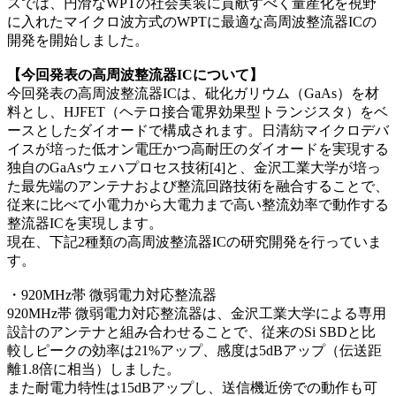
スでは、円滑なWPTの社会実装に貢献すべく量産化を視野
に入れたマイクロ波方式のWPTに最適な高周波整流器ICの
開発を開始しました。
【今回発表の高周波整流器ICについて】
今回発表の高周波整流器ICは、砒化ガリウム（GaAs）を材
料とし、HJFET（ヘテロ接合電界効果型トランジスタ）をベ
ースとしたダイオードで構成されます。日清紡マイクロデバ
イスが培った低オン電圧かつ高耐圧のダイオードを実現する
独自のGaAsウェハプロセス技術[4]と、金沢工業大学が培っ
た最先端のアンテナおよび整流回路技術を融合することで、
従来に比べて小電力から大電力まで高い整流効率で動作する
整流器ICを実現します。
現在、下記2種類の高周波整流器ICの研究開発を行っていま
す。
・920MHz帯 微弱電力対応整流器
920MHz帯 微弱電力対応整流器は、金沢工業大学による専用
設計のアンテナと組み合わせることで、従来のSi SBDと比
較しピークの効率は21%アップ、感度は5dBアップ（伝送距
離1.8倍に相当）しました。
また耐電力特性は15dBアップし、送信機近傍での動作も可