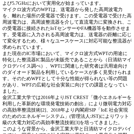
よび5.7GHzにおいて実用化が始まっています。
マイクロ波方式のWPTは、送電器から発した高周波電力
を、離れた場所の受電器で受けます。この受電器で受けた高
周波電力は、高周波整流器を介して直流電力に変換され、こ
の受電器に接続されたIoTセンサーやFA機器等を動作させま
す。受電器に入力される高周波電力は、送電器の距離に応じ
て変化するため、様々なユースケースに対応可能な整流器が
求められています。
また現在のIC市場において、マイクロ波方式WPTの用途に
特化した整流器IC製品が未販売であることから（日清紡マイ
クロデバイス調べ）、WPTに関連した研究者は汎用途向け
のダイオード製品を利用しているケースが多く見受けられま
す。そのためWPTとして十分な性能が得られない等の問題
があり、WPTの広範な社会実装に向けての課題となってい
ました。
金沢工業大学では2016年よりJST CREST「微小エネルギーを
利用した革新的な環境発電技術の創出」により微弱電力対応
の高効率整流技術[2]、2018年より内閣府SIP「IoE 社会実現
のためのエネルギーシステム」(管理法人:JST)によりワット
級の大電力対応の高効率整流技術[3]を培ってきました。
このような背景から、金沢工業大学と日清紡マイクロデバイ