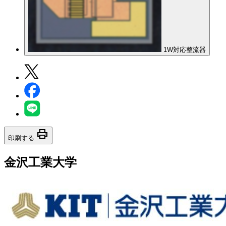
1W対応整流器
print
印刷する
金沢工業大学