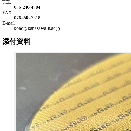
TEL
076-246-4784
FAX
076-248-7318
E-mail
koho@kanazawa-it.ac.jp
添付資料