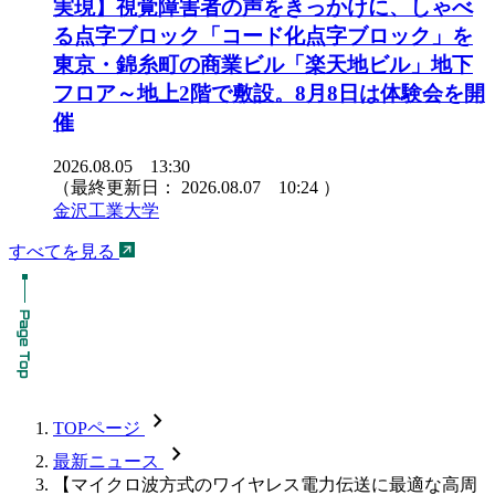
実現】視覚障害者の声をきっかけに、しゃべ
る点字ブロック「コード化点字ブロック」を
東京・錦糸町の商業ビル「楽天地ビル」地下
フロア～地上2階で敷設。8月8日は体験会を開
催
2026.08.05 13:30
（最終更新日：
2026.08.07 10:24
）
金沢工業大学
すべてを見る
chevron_forward
TOPページ
chevron_forward
最新ニュース
【マイクロ波方式のワイヤレス電力伝送に最適な高周