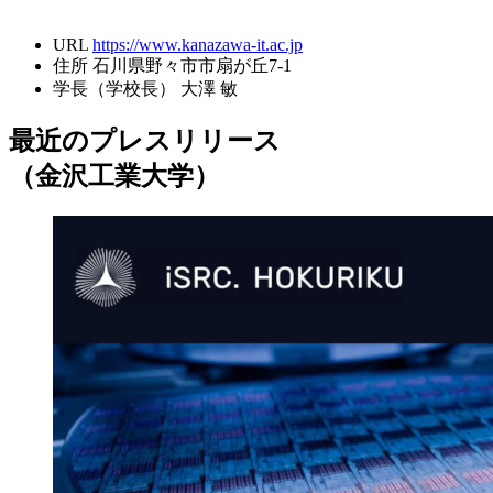
URL
https://www.kanazawa-it.ac.jp
住所
石川県野々市市扇が丘7-1
学長（学校長）
大澤 敏
最近のプレスリリース
（金沢工業大学）