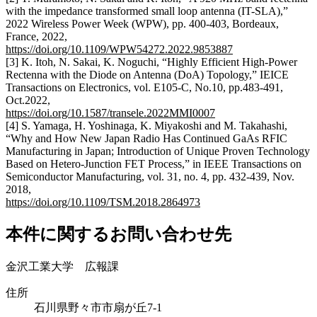
with the impedance transformed small loop antenna (IT-SLA),”
2022 Wireless Power Week (WPW), pp. 400-403, Bordeaux,
France, 2022,
https://doi.org/10.1109/WPW54272.2022.9853887
[3] K. Itoh, N. Sakai, K. Noguchi, “Highly Efficient High-Power
Rectenna with the Diode on Antenna (DoA) Topology,” IEICE
Transactions on Electronics, vol. E105-C, No.10, pp.483-491,
Oct.2022,
https://doi.org/10.1587/transele.2022MMI0007
[4] S. Yamaga, H. Yoshinaga, K. Miyakoshi and M. Takahashi,
“Why and How New Japan Radio Has Continued GaAs RFIC
Manufacturing in Japan; Introduction of Unique Proven Technology
Based on Hetero-Junction FET Process,” in IEEE Transactions on
Semiconductor Manufacturing, vol. 31, no. 4, pp. 432-439, Nov.
2018,
https://doi.org/10.1109/TSM.2018.2864973
本件に関するお問い合わせ先
金沢工業大学 広報課
住所
石川県野々市市扇が丘7-1