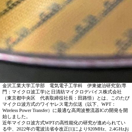
金沢工業大学工学部 電気電子工学科 伊東健治研究室(専
門：マイクロ波工学)と日清紡マイクロデバイス株式会社
（東京都中央区 代表取締役社長：田路悟）とは、このたび
マイクロ波方式のワイヤレス電力伝送（以下、WPT：
Wireless Power Transfer）に最適な高周波整流器ICの開発を開
始しました。
近年マイクロ波方式WPTの高性能化の研究が進められてい
る中、2022年の電波法省令改正[1]により920MHz、2.4GHzお