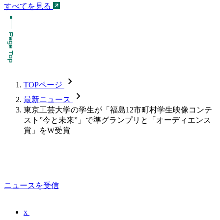
すべてを見る
chevron_forward
TOPページ
chevron_forward
最新ニュース
東京工芸大学の学生が「福島12市町村学生映像コンテ
スト”今と未来”」で準グランプリと「オーディエンス
賞」をW受賞
ニュースを受信
x