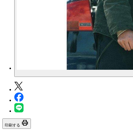
print
印刷する