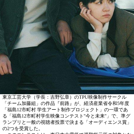
東京工芸大学（学長：吉野弘章）のTPU映像制作サークル
「チーム加藤組」の作品『前路』が、経済産業省令和5年度
「福島12市町村 学生アート制作プロジェクト」の一環であ
る「福島12市町村学生映像コンテスト''今と未来''」で、準グ
ランプリと一般の視聴者投票で決まる「オーディエンス賞」
の2つを受賞した。