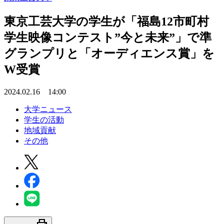
東京工芸大学の学生が「福島12市町村
学生映像コンテスト”今と未来”」で準
グランプリと「オーディエンス賞」を
W受賞
2024.02.16 14:00
大学ニュース
学生の活動
地域貢献
その他
print