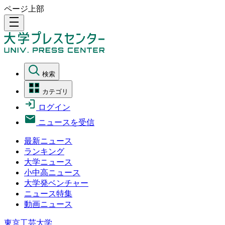
ページ上部
density_medium
検索
カテゴリ
ログイン
ニュースを受信
最新ニュース
ランキング
大学ニュース
小中高ニュース
大学発ベンチャー
ニュース特集
動画ニュース
東京工芸大学