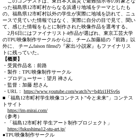
このコンテストは、東日本大震災で避難指示等の対象とな
った福島県12市町村からなる浜通り地域をテーマとしたも
の。福島県12市町村以外の学生が実際に地域を訪れて、ニュ
ースで見ていた情報ではなく、実際に自分の目で見て、聞い
て、感じた情報をもとに制作された映像作品を選考する。
2月6日にはファイナリスト4作品が選ばれ、
東京工芸大学
の
TPU映像制作サークルからは、チーム加藤組の『前路』以
外に、 チームfaison filmsの『家出/小説家』もファイナリス
トに残っていた。
【概要】
・受賞作品名：前路
・製作：TPU映像制作サークル
・プロデューサー：望月 禅さん
・監督：加藤 想さん
・URL：
https://www.youtube.com/watch?v=b4fzi1HSv6s
■
「福島12市町村学生映像コンテスト”今と未来”」コンテス
トサイト
https://im-mirai.com/
（参考）
・「福島12市町村 学生アート制作プロジェクト」
https://fukushima12-stu-art.jp/
●TPU映像制作サークル