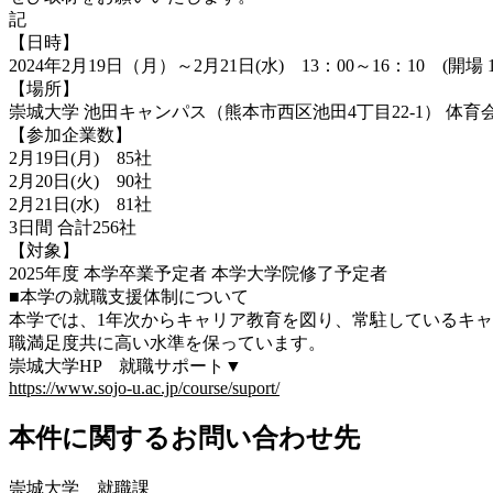
記
【日時】
2024年2月19日（月）～2月21日(水) 13：00～16：10 (開場 12
【場所】
崇城大学 池田キャンパス（熊本市西区池田4丁目22-1） 体育
【参加企業数】
2月19日(月) 85社
2月20日(火) 90社
2月21日(水) 81社
3日間 合計256社
【対象】
2025年度 本学卒業予定者 本学大学院修了予定者
■本学の就職支援体制について
本学では、1年次からキャリア教育を図り、常駐しているキ
職満足度共に高い水準を保っています。
崇城大学HP 就職サポート▼
https://www.sojo-u.ac.jp/course/suport/
本件に関するお問い合わせ先
崇城大学 就職課