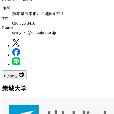
住所
熊本県熊本市西区池田4-22-1
TEL
096-326-3416
E-mail
syusyoku@ofc.sojo-u.ac.jp
print
印刷する
崇城大学