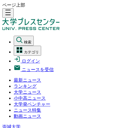
ページ上部
density_medium
検索
カテゴリ
ログイン
ニュースを受信
最新ニュース
ランキング
大学ニュース
小中高ニュース
大学発ベンチャー
ニュース特集
動画ニュース
崇城大学