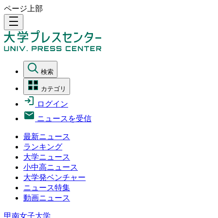
ページ上部
density_medium
検索
カテゴリ
ログイン
ニュースを受信
最新ニュース
ランキング
大学ニュース
小中高ニュース
大学発ベンチャー
ニュース特集
動画ニュース
甲南女子大学