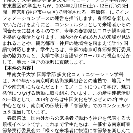
市東灘区)の学生たちが、2024年2月10日(土)～12日(月)の3日
間、南京町(神戸市中央区)で開催される「春節祭」にてイン
フォメーションブースの運営を担当します。春節祭を楽しん
でいただけるようにと、コンシェルジュとして来場者からの
問合わせに答えるものです。今年の春節祭はコロナ禍を経て
本格的な復活となります。国内外から約16万人の来場が見込
まれることや、観光都市・神戸の地域性を踏まえて計4ヶ国
語で対応します。学生たちは、主催の南京町春節祭実行委員
会の協力のもと、大学で学ぶ言語やグローバルな視点を活か
して、地元・神戸の振興に貢献します。
【本件の内容】
甲南女子大学 国際学部 多文化コミュニケーション学科
は、2017年から南京町商店街振興組合との連携で、地元・神
戸や南京町にちなんだヒト・モノ・コトについて学び、魅力
発信につなげる活動に取り組んでいます。この産学連携活動
の一環として、2019年からは中国文化を学ぶゼミの2年生が
中心となり、南京町の伝統行事「春節祭」でのコンシェルジ
ュを担当しています。
春節祭は、国内外からの来場者で賑わう神戸を代表する大
規模イベントです。これまで学生たちは、主催する南京町春
節祭実行委員会の「様々な来場者に快適に春節祭を楽しんで