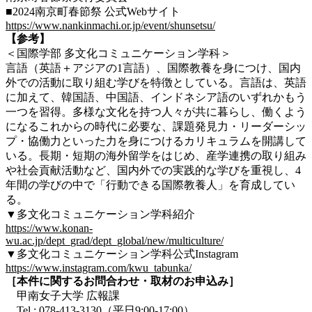
■2024南京町春節祭 公式Webサイト
https://www.nankinmachi.or.jp/event/shunsetsu/
【参考
】
＜国際学部 多文化コミュニケーション学科＞
言語（英語＋アジアの1言語）、国際教養を身につけ、国内
外での活動に取り組む学びを特徴としている。言語は、英語
に加えて、韓国語、中国語、インドネシア語のいずれかもう
一つを習得。多様な文化を持つ人々が共に暮らし、働くよう
になるこれからの時代に必要な、課題発見力・リーダーシッ
プ・協働力といった力を身につけるカリキュラムを開講して
いる。長期・短期の海外留学をはじめ、産学連携の取り組み
や社会貢献活動など、国内外での実践的な学びを重視し、4
年間の学びの中で「行動できる国際教養人」を育成してい
る。
▼多文化コミュニケーション学科紹介
https://www.konan-
wu.ac.jp/dept_grad/dept_global/new/multiculture/
▼多文化コミュニケーション学科公式Instagram
https://www.instagram.com/kwu_tabunka/
［本件に関するお問合わせ・取材のお申込み］
甲南女子大学 広報課
Tel : 078-413-3130（平日9:00-17:00）