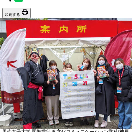
print
印刷する
甲南女子大学 国際学部 多文化コミュニケーション学科(神戸