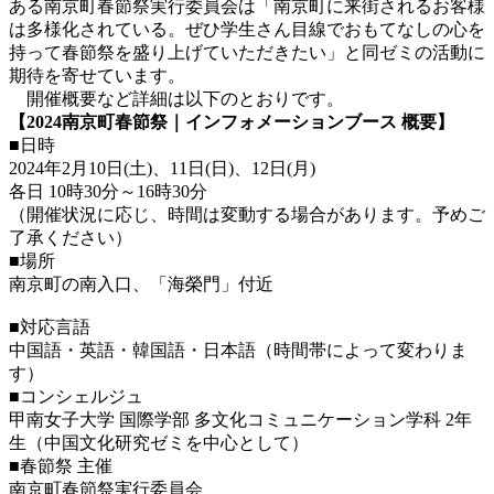
ある南京町春節祭実行委員会は「南京町に来街されるお客様
は多様化されている。ぜひ学生さん目線でおもてなしの心を
持って春節祭を盛り上げていただきたい」と同ゼミの活動に
期待を寄せています。
開催概要など詳細は以下のとおりです。
【2024南京町春節祭｜インフォメーションブース 概要】
■日時
2024年2月10日(土)、11日(日)、12日(月)
各日 10時30分～16時30分
（開催状況に応じ、時間は変動する場合があります。予めご
了承ください）
■場所
南京町の南入口、「海榮門」付近
■対応言語
中国語・英語・韓国語・日本語（時間帯によって変わりま
す）
■コンシェルジュ
甲南女子大学 国際学部 多文化コミュニケーション学科 2年
生（中国文化研究ゼミを中心として）
■春節祭 主催
南京町春節祭実行委員会