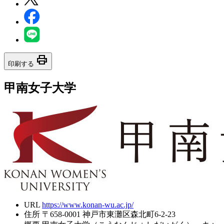
print
印刷する
甲南女子大学
URL
https://www.konan-wu.ac.jp/
住所
〒658-0001 神戸市東灘区森北町6-2-23