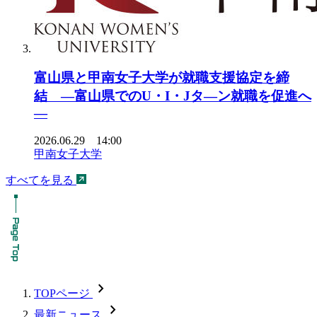
富山県と甲南女子大学が就職支援協定を締
結 ―富山県でのU・I・Jタ―ン就職を促進へ
―
2026.06.29 14:00
甲南女子大学
すべてを見る
chevron_forward
TOPページ
chevron_forward
最新ニュース