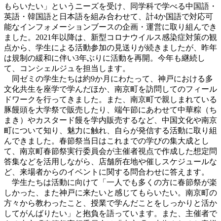
もらいたい」というニーズを受け、同学科で学べる中国語・
英語・韓国語と日本語を組み合わせて、計4か国語で対応可
能なインフォメーションブースの企画・運営に取り組んでき
ました。
2021年以降は、新型コロナウイルス感染症対策の観
点から、学生による活動参加の見送りが続きましたが、昨年
は規制の緩和に伴い3年ぶりに活動を再開。今年も継続し
て、コンシェルジュを担当します。
同ゼミの学生たちは約9か月にわたって、神戸における多
文化共生を座学で学んだほか、南京町を訪問してのフィール
ドワークを行ってきました。また、南京町で親しまれている
豚饅頭を大学祭で販売したり、端午節にあわせて中華粽（ち
まき）やカスタード饅を学内販売するなど、中国文化や南京
町について知り、魅力に触れ、自らが発信する活動に取り組
んできました。春節祭当日はこれまでの学びの集大成とし
て、南京町春節祭実行委員会が主催者視点で作成した想定問
答集などを活用しながら、店舗所在地や催しスケジュールな
ど、来場者からのイベントに関する問合わせに答えます。
学生たちは活動に向けて「一人でも多くの方に春節祭が楽
しかった、また神戸に来たいと感じてもらいたい。南京町の
方々から教わったこと、授業で学んだことをしっかりと活か
してがんばりたい」と抱負を語っています。また、主催者で