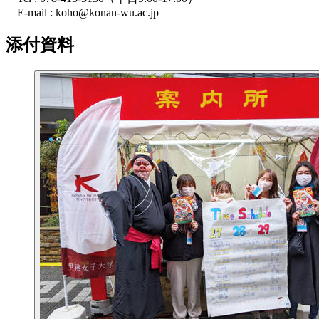
E-mail : koho@konan-wu.ac.jp
添付資料