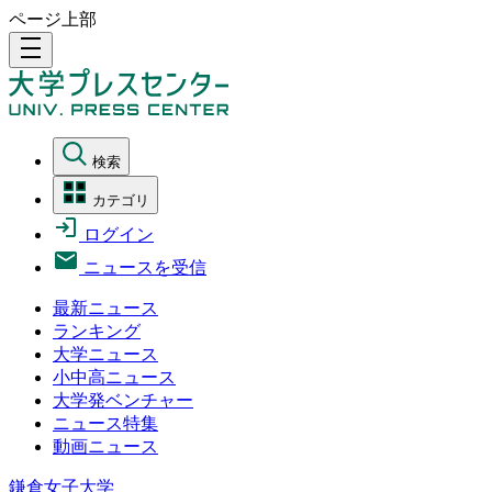
ページ上部
density_medium
検索
カテゴリ
ログイン
ニュースを受信
最新ニュース
ランキング
大学ニュース
小中高ニュース
大学発ベンチャー
ニュース特集
動画ニュース
鎌倉女子大学