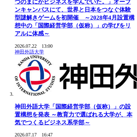
つのまにかビジネスを学んでいた。」オープ
ンキャンパスにて、世界と日本をつなぐ体験
型謎解きゲームを初開催 ～2028年4月設置構
想中の「国際経営学部（仮称）」の学びをリ
アルに体感～
2026.07.22 13:00
神田外語大学
神田外語大学「国際経営学部（仮称）」の設
置構想を発表 ～教育力で選ばれる大学が、本
気でつくるビジネス系学部～
2026.07.17 16:47