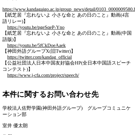
https://www.kandagaigo.ac.jp/group_news/detail/0103_0000009580.
【紙芝居『忘れないよ 小さな命と あの日のこと』動画(4言
語リレー)】
https://youtu.be/pgeSqeP-Yno
【紙芝居『忘れないよ 小さな命と あの日のこと』動画(中国
語版)】
https://youtu.be/5fCkDoeAaek
【神田外語グループX(旧Twitter)】
https://twitter.com/kandag_official
【公益社団法人日本中国友好協会HP(全日本中国語スピーチ
コンテスト)】
https://www.j-cfa.com/project/speech/
本件に関するお問い合わせ先
学校法人佐野学園(神田外語グループ) グループコミュニケ
ーション部
室井 優太朗