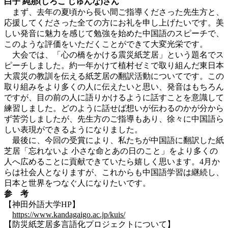
白子 純那(しろこ じゅんな)さん
まず、去年の夏頃から長い間ご指導くださった先生方と、
応援してくださった全ての方にお礼を申し上げたいです。美
しい発音に魅力を感じて勉強を始めた中国語のスピーチで、
このような評価をいただくことができて大変光栄です。
大会では、「心の橋をかける震災紙芝居」という題名でス
ピーチしました。約一年かけて植村ゼミで取り組んだ
東日本
大震災の教訓を伝える
紙芝居の翻訳活動についてです。この
取り組みをより多くの人に伝えたいと思い、発音はもちろん
ですが、目の前の人に語りかけるように話すことを意識して
練習しました。どのように話せば想いが伝わるのかが分から
ず苦労しましたが、先生方のご指導もあり、徐々に中国語ら
しい表現ができるようになりました。
最後に、今回の受賞により、私たちが中国語に翻訳した紙
芝居「忘れないよ 小さな命とあの日のこと」をより多くの
人へ広めることに貢献できていたら嬉しく思います。4月か
らは社会人となりますが、これからも中国語学習は継続し、
日本と世界をつなぐ人になりたいです。
参 考
【神田外語大学HP】
https://www.kandagaigo.ac.jp/kuis/
【防災紙芝居多言語化プロジェクトについて】