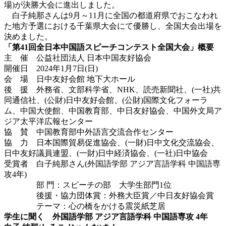
場)が決勝大会に進出しました。
白子純那さんは9月～11月に全国の都道府県でおこなわれ
た地方予選における千葉県大会にて優勝し、全国大会出場を
決めました。
「第41回全日本中国語スピーチコンテスト全国大会」概要
主 催 公益社団法人 日本中国友好協会
開催日 2024年1月7日(日)
会 場 日中友好会館 地下大ホール
後 援 外務省、文部科学省、NHK、読売新聞社、(一社)共
同通信社、(公財)日中友好会館、(公財)国際文化フォーラ
ム、中国大使館、中国教育部、中日友好協会、中国外文局ア
ジア太平洋広報センター
協 賛 中国教育部中外語言交流合作センター
協 力 日本国際貿易促進協会、(一財)日中文化交流協会、
日中友好議員連盟、(一財)日中経済協会、(一社)日中協会
受賞者 白子純那さん(外国語学部 アジア言語学科 中国語専
攻4年)
部 門：スピーチの部 大学生部門1位
後援・協力団体賞：外務大臣賞／中日友好協会賞
テーマ：心の橋をかける震災紙芝居
学生に聞く
外国語学部 アジア言語学科 中国語専攻 4年