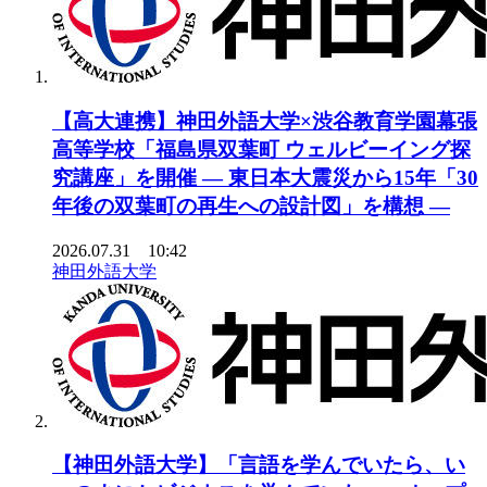
【高大連携】神田外語大学×渋谷教育学園幕張
高等学校「福島県双葉町 ウェルビーイング探
究講座」を開催 ― 東日本大震災から15年「30
年後の双葉町の再生への設計図」を構想 ―
2026.07.31 10:42
神田外語大学
【神田外語大学】「言語を学んでいたら、い