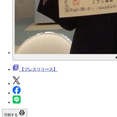
picture_as_pdf
【プレスリリース】
print
印刷する