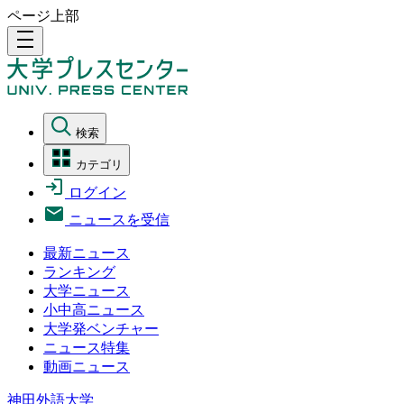
ページ上部
density_medium
検索
カテゴリ
ログイン
ニュースを受信
最新ニュース
ランキング
大学ニュース
小中高ニュース
大学発ベンチャー
ニュース特集
動画ニュース
神田外語大学