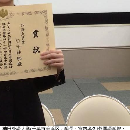
神田外語大学(千葉市美浜区／学長：宮内孝久)外国語学部・