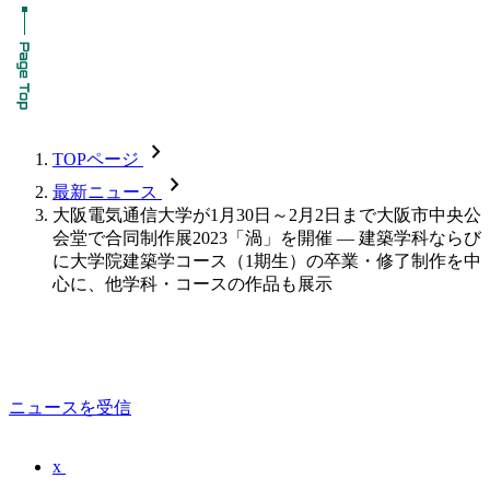
chevron_forward
TOPページ
chevron_forward
最新ニュース
大阪電気通信大学が1月30日～2月2日まで大阪市中央公
会堂で合同制作展2023「渦」を開催 ― 建築学科ならび
に大学院建築学コース（1期生）の卒業・修了制作を中
心に、他学科・コースの作品も展示
ニュースを受信
x