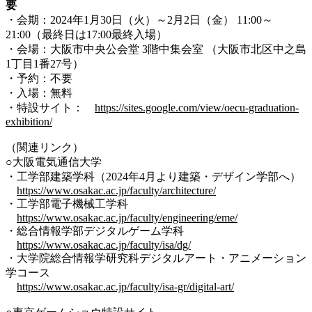
要
・会期：2024年1月30日（火）～2月2日（金） 11:00～
21:00（最終日は17:00最終入場）
・会場：大阪市中央公会堂 3階中集会室 （大阪市北区中之島
1丁目1番27号）
・予約：不要
・入場：無料
・特設サイト：
https://sites.google.com/view/oecu-graduation-
exhibition/
（関連リンク）
○大阪電気通信大学
・工学部建築学科（2024年4月より建築・デザイン学部へ）
https://www.osakac.ac.jp/faculty/architecture/
・工学部電子機械工学科
https://www.osakac.ac.jp/faculty/engineering/eme/
・総合情報学部デジタルゲーム学科
https://www.osakac.ac.jp/faculty/isa/dg/
・大学院総合情報学研究科デジタルアート・アニメーション
学コース
https://www.osakac.ac.jp/faculty/isa-gr/digital-art/