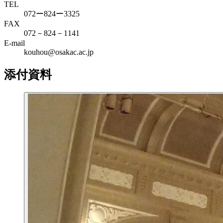
TEL
072ー824ー3325
FAX
072－824－1141
E-mail
kouhou@osakac.ac.jp
添付資料