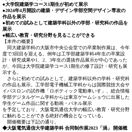
●大学院建築学コース1期生が初めて展示
●2024年4月開設の建築・デザイン学部空間デザイン専攻の
作品を展示
●初めての試みとして建築学科以外の学部・研究科の作品を
展示
●幅広い教育・研究分野を見ることができる
【本件の概要】
同大建築学科の大阪市中央公会堂での卒業制作展は、今年
度で3回目を迎える。例年は工学部建築学科4年生の卒業設
計・研究成果や1、2、3年生の選抜作品展示が中心であった
が、今回は大学院建築学コース1期生の修了設計・研究も展
示する。
さらに初めての試みとして、建築学科以外の学科・研究科
の作品も展示。工学部電子機械工学科からは国際競技大会サ
イバスロンの試作機「ロボティック電動車いす」、総合情報
学部デジタルゲーム学科からは東京ゲームショウに出展した
学生ゲーム作品に関する動画・パネル展示
を予定しており、大阪電気通信大学の幅広い教育・研究分野
に触れることができる絶好の機会となっている。
開催概要は下記の通り。
◆
大阪電気通信大学建築学科
合同制作展2023「渦」 開催概