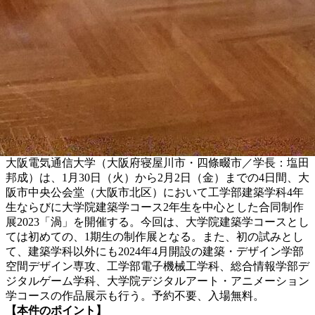
大阪電気通信大学（大阪府寝屋川市・四條畷市／学長：塩田
邦成）は、1月30日（火）から2月2日（金）までの4日間、大
阪市中央公会堂（大阪市北区）において工学部建築学科4年
生ならびに大学院建築学コース2年生を中心とした合同制作
展2023「渦」を開催する。今回は、大学院建築学コースとし
ては初めての、1期生の制作展となる。また、初の試みとし
て、建築学科以外にも2024年4月開設の建築・デザイン学部
空間デザイン専攻、工学部電子機械工学科、総合情報学部デ
ジタルゲーム学科、大学院デジタルアート・アニメーション
学コースの作品展示も行う。予約不要、入場無料。
【本件のポイント】