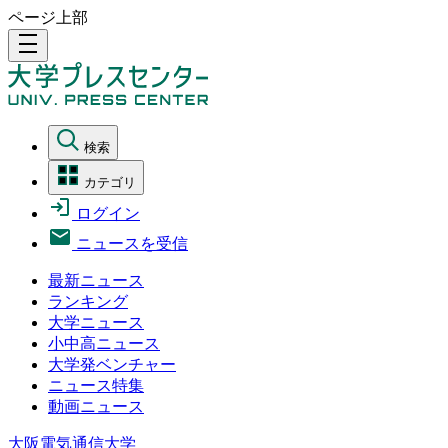
ページ上部
density_medium
検索
カテゴリ
ログイン
ニュースを受信
最新ニュース
ランキング
大学ニュース
小中高ニュース
大学発ベンチャー
ニュース特集
動画ニュース
大阪電気通信大学