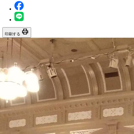
print
印刷する