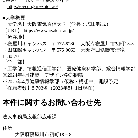
○東京ゲームショウ特設サイト
https://oecu-games.itch.io/
■大学概要
【大学名】大阪電気通信大学（学長：塩田邦成）
【URL】
https://www.osakac.ac.jp/
【所在地】
・寝屋川キャンパス 〒572-8530 大阪府寝屋川市初町18-8
・四條畷キャンパス 〒575-0063 大阪府四條畷市清滝
1130-70
【学 部】
・工学部、情報通信工学部、医療健康科学部、総合情報学部
※2024年4月建築・デザイン学部開設
※2025年4月健康情報学部（仮称・構想中）開設予定
【在籍者数】5,703名（2023年5月1日現在）
本件に関するお問い合わせ先
法人事務局広報部広報課
住所
大阪府寝屋川市初町18－8