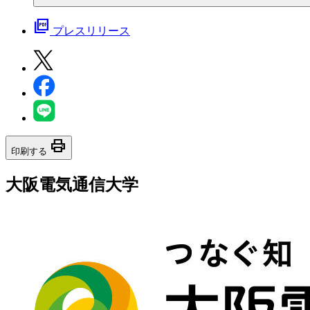
picture_as_pdf
プレスリリース
print
印刷する
大阪電気通信大学