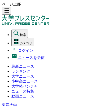
ページ上部
density_medium
検索
カテゴリ
ログイン
ニュースを受信
最新ニュース
ランキング
大学ニュース
小中高ニュース
大学発ベンチャー
ニュース特集
動画ニュース
東洋大学