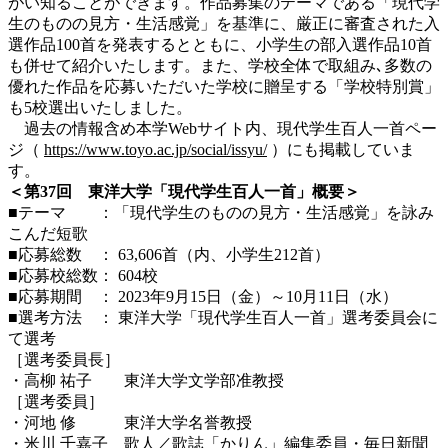
がい知ることができます。作品募集のテーマである「現代学
生のものの見方・生活感覚」を基準に、厳正に審査された入
選作品100首を発表するとともに、小学生の部入選作品10首
も併せて紹介いたします。また、学校全体で取組み､多数の
優れた作品を応募いただいた学校に贈呈する「学校特別賞」
も5校選出いたしました。
過去の情報含め本学Webサイト内、現代学生百人一首ペー
ジ（
https://www.toyo.ac.jp/social/issyu/
）にも掲載していま
す。
＜第37回 東洋大学「現代学生百人一首」概要＞
■テーマ ：「現代学生のものの見方・生活感覚」を詠み
こんだ短歌
■応募総数 ： 63,606首（内、小学生212首）
■応募校総数： 604校
■応募期間 ： 2023年9月15日（金）～10月11日（水）
■選考方法 ： 東洋大学「現代学生百人一首」選考委員会に
て選考
［選考委員長］
・高柳 祐子 東洋大学文学部准教授
［選考委員］
・河地 修 東洋大学名誉教授
・米川 千嘉子 歌人／歌誌「かりん」編集委員・毎日新聞