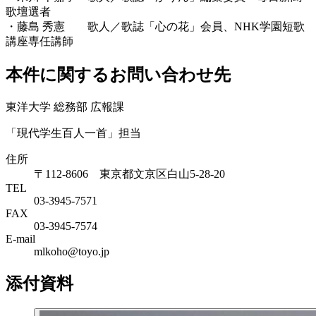
歌壇選者
・藤島 秀憲 歌人／歌誌「心の花」会員、NHK学園短歌
講座専任講師
本件に関するお問い合わせ先
東洋大学 総務部 広報課
「現代学生百人一首」担当
住所
〒112-8606 東京都文京区白山5-28-20
TEL
03-3945-7571
FAX
03-3945-7574
E-mail
mlkoho@toyo.jp
添付資料