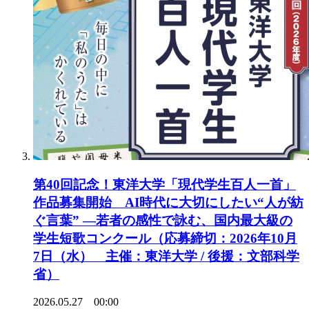
第40回記念！東洋大学「現代学生百人一首」
作品募集開始 AI時代に大切にしたい“人が紡
ぐ言葉” ―若者の感性で詠む、国内最大級の
学生短歌コンクール（応募締切：2026年10月
7日（水） 主催：東洋大学 / 後援：文部科学
省）
2026.05.27 00:00