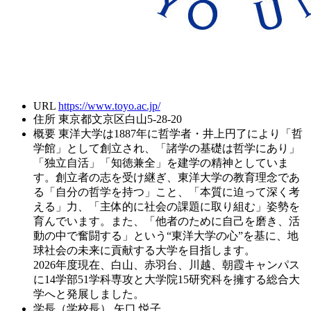
URL
https://www.toyo.ac.jp/
住所
東京都文京区白山5-28-20
概要
東洋大学は1887年に哲学者・井上円了により「哲
学館」として創立され、「諸学の基礎は哲学にあり」
「独立自活」「知徳兼全」を建学の精神としていま
す。創立者の志を受け継ぎ、東洋大学の教育理念であ
る「自分の哲学を持つ」こと、「本質に迫って深く考
える」力、「主体的に社会の課題に取り組む」姿勢を
育んでいます。また、「他者のために自己を磨き、活
動の中で奮闘する」という“東洋大学の心”を基に、地
球社会の未来に貢献する大学を目指します。
2026年度現在、白山、赤羽台、川越、朝霞キャンパス
に14学部51学科専攻と大学院15研究科を擁する総合大
学へと発展しました。
学長（学校長）
矢口 悦子