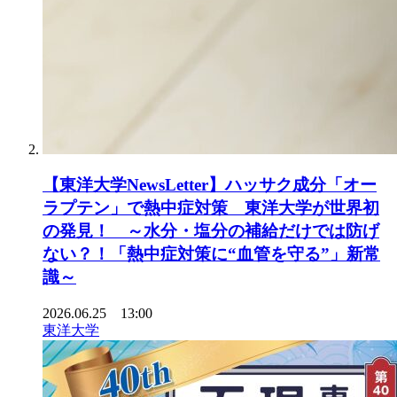
【東洋大学NewsLetter】ハッサク成分「オー
ラプテン」で熱中症対策 東洋大学が世界初
の発見！ ～水分・塩分の補給だけでは防げ
ない？！「熱中症対策に“血管を守る”」新常
識～
2026.06.25 13:00
東洋大学