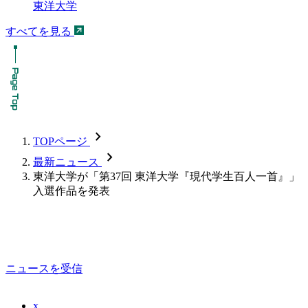
東洋大学
すべてを見る
chevron_forward
TOPページ
chevron_forward
最新ニュース
東洋大学が「第37回 東洋大学『現代学生百人一首』」
入選作品を発表
ニュースを受信
x