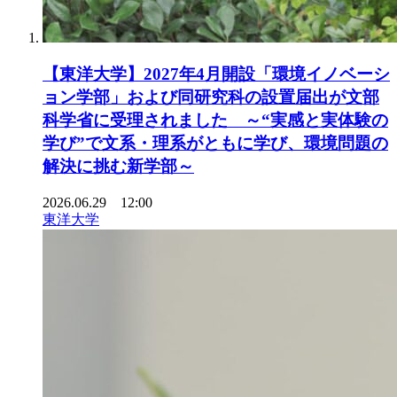
【東洋大学】2027年4月開設「環境イノベーシ
ョン学部」および同研究科の設置届出が文部
科学省に受理されました ～“実感と実体験の
学び”で文系・理系がともに学び、環境問題の
解決に挑む新学部～
2026.06.29 12:00
東洋大学