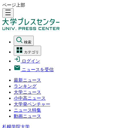
ページ上部
density_medium
検索
カテゴリ
ログイン
ニュースを受信
最新ニュース
ランキング
大学ニュース
小中高ニュース
大学発ベンチャー
ニュース特集
動画ニュース
札幌学院大学