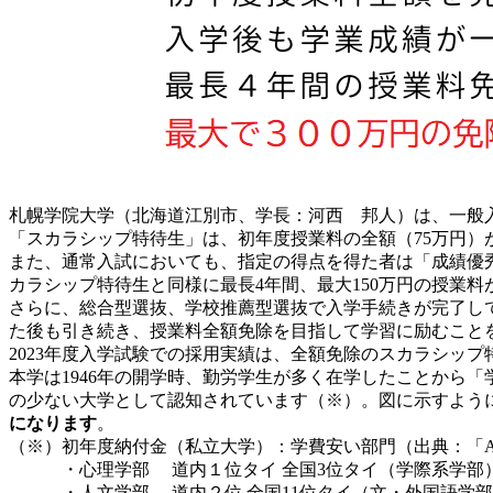
札幌学院大学（北海道江別市、学長：河西 邦人）は、一般
「スカラシップ特待生」は、初年度授業料の全額（75万円）
また、通常入試においても、指定の得点を得た者は「成績優秀
カラシップ特待生と同様に最長4年間、最大150万円の授業料
さらに、総合型選抜、学校推薦型選抜で入学手続きが完了し
た後も引き続き、授業料全額免除を目指して学習に励むこと
2023年度入学試験での採用実績は、全額免除のスカラシップ
本学は1946年の開学時、勤労学生が多く在学したことから
の少ない大学として認知されています（※）。図に示すよう
になります
。
（※）
初年度納付金（私立大学）：学費安い部門（出典：「AE
・心理学部 道内１位タイ 全国3位タイ（学際系学部
・人文学部 道内２位 全国11位タイ（文・外国語学部