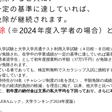
入学試験と大学入学共通テスト利用入学試験（Ａ日程・Ｂ日程
が免除され、在学中の学業成績が一定の基準に達していれば最長
者奨学生」として初年度授業料の半額（37万5千円）が免除
が免除されます。
ている者であっても、検定料無料でスカラシップ入試に挑戦す
を促しています。
特待生が14名（チャレンジ制度の3名を含む）、半額免除の成績
「学生の経済的負担の軽減」を理念に掲げ、以来、他大学と比
に、
初年度の納付金は文系の私大平均を下回っており、さらに
RAムック」大学ランキング2024年度版）
）
）