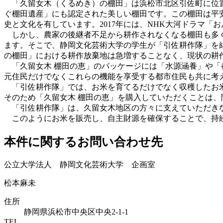
「久留女木（くるめき）の棚田」は浜松市北区引佐町に位置し
ぐ棚田遺産」にも認定された美しい棚田です。この棚田は平
史と文化を有しています。2017年には、NHK大河ドラマ「
しかし、農家の後継者不足から耕作されなくなる棚田も多く
ます。そこで、静岡文化芸術大学の学生が「引佐耕作隊」を結
の棚田」における耕作放棄地は急増することなく、現状の耕
「久留女木 棚田の恵」のパッケージには「水源涵養」や「
元住民だけでなくこれらの機能を享受する都市住民も共に考
「引佐耕作隊」では、お米を育てるだけでなく収穫したお米
そのため「久留女木 棚田の恵」を購入していただくことは
「引佐耕作隊」は、久留女木地区の方々に支えていただきな
このようにお米を販売し、自主財源を確保することで、持
本件に関するお問い合わせ先
公立大学法人 静岡文化芸術大学 企画室
松本麻未
住所
静岡県浜松市中央区中央2-1-1
TEL