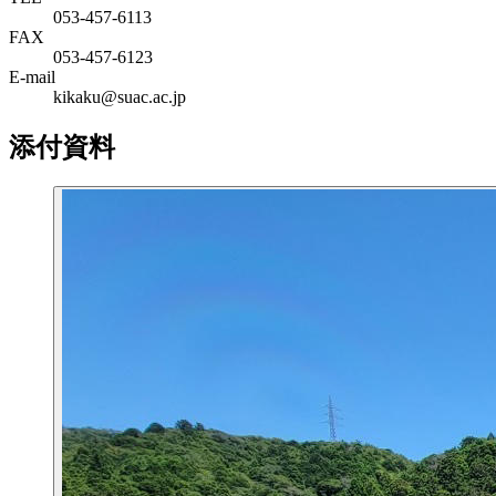
053-457-6113
FAX
053-457-6123
E-mail
kikaku@suac.ac.jp
添付資料