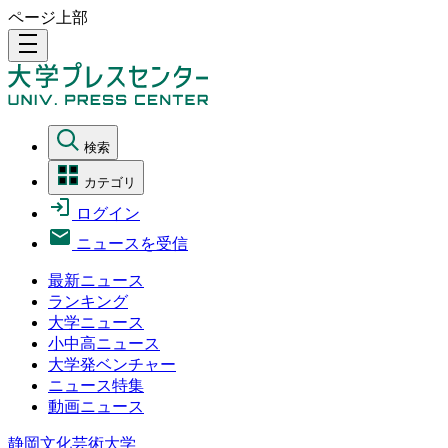
ページ上部
density_medium
検索
カテゴリ
ログイン
ニュースを受信
最新ニュース
ランキング
大学ニュース
小中高ニュース
大学発ベンチャー
ニュース特集
動画ニュース
静岡文化芸術大学