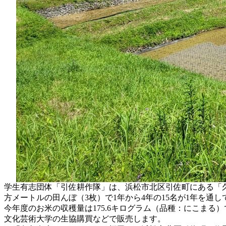
学生有志団体「引佐耕作隊」は、浜松市北区引佐町にある「久
方メートルの田んぼ（3枚）で1年から4年の15名が1年を通
今年度のお米の収穫量は175.6キログラム（品種：にこまる）
文化芸術大学の生協購買などで販売します。