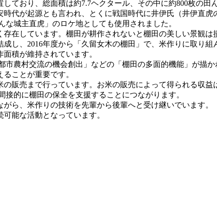
ており、総面積は約7.7ヘクタール、その中に約800枚の田ん
安時代が起源とも言われ、とくに戦国時代に井伊氏（井伊直虎
おんな城主直虎」のロケ地としても使用されました。
存在しています。棚田が耕作されないと棚田の美しい景観は
成し、2016年度から「久留女木の棚田」で、米作りに取り
作面積が維持されています。
都市農村交流の機会創出」などの「棚田の多面的機能」が描か
えることが重要です。
の販売まで行っています。お米の販売によって得られる収益
、間接的に棚田の保全を支援することにつながります。
がら、米作りの技術を先輩から後輩へと受け継いでいます。
続可能な活動となっています。