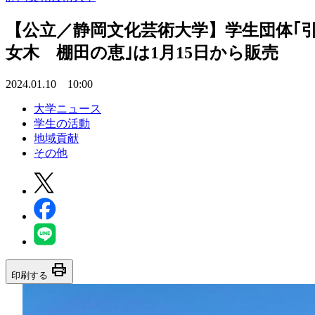
【公立／静岡文化芸術大学】学生団体｢
女木 棚田の恵｣は1月15日から販売
2024.01.10 10:00
大学ニュース
学生の活動
地域貢献
その他
print
印刷する