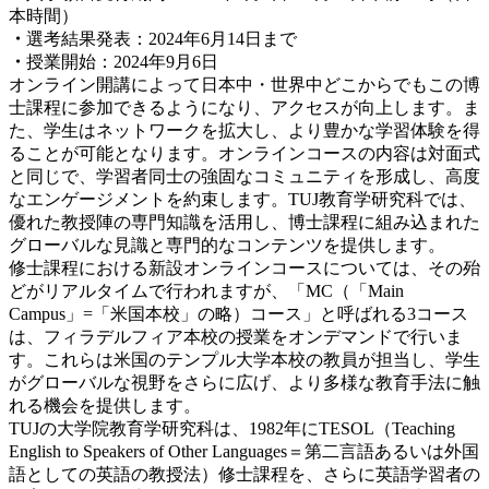
本時間）
・
選考結果発表：2024年6月14日まで
・
授業開始：2024年9月6日
オンライン開講によって日本中・世界中どこからでもこの博
士課程に参加できるようになり、アクセスが向上します。ま
た、学生はネットワークを拡大し、より豊かな学習体験を得
ることが可能となります。オンラインコースの内容は対面式
と同じで、学習者同士の強固なコミュニティを形成し、高度
なエンゲージメントを約束します。TUJ教育学研究科では、
優れた教授陣の専門知識を活用し、博士課程に組み込まれた
グローバルな見識と専門的なコンテンツを提供します。
修士課程における新設オンラインコースについては、その殆
どがリアルタイムで行われますが、「MC（「Main
Campus」=「米国本校」の略）コース」と呼ばれる3コース
は、フィラデルフィア本校の授業をオンデマンドで行いま
す。これらは米国のテンプル大学本校の教員が担当し、学生
がグローバルな視野をさらに広げ、より多様な教育手法に触
れる機会を提供します。
TUJの大学院教育学研究科は、1982年にTESOL（Teaching
English to Speakers of Other Languages＝第二言語あるいは外国
語としての英語の教授法）修士課程を、さらに英語学習者の