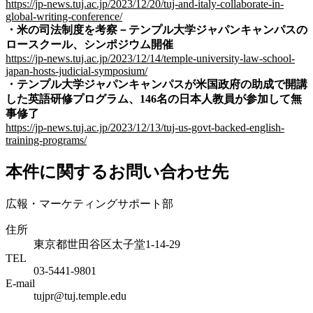
https://jp-news.tuj.ac.jp/2023/12/20/tuj-and-italy-collaborate-in-
global-writing-conference/
・
米の司法制度を考察－テンプル大学ジャパンキャンパスの
ロースクール、シンポジウム開催
https://jp-news.tuj.ac.jp/2023/12/14/temple-university-law-school-
japan-hosts-judicial-symposium/
・
テンプル大学ジャパンキャンパスが米国政府の助成で開講
した英語研修プログラム、
146
名の日本人教員が参加して無
事修了
https://jp-news.tuj.ac.jp/2023/12/13/tuj-us-govt-backed-english-
training-programs/
本件に関するお問い合わせ先
広報・マーケティングサポート部
住所
東京都世田谷区太子堂1-14-29
TEL
03-5441-9801
E-mail
tujpr@tuj.temple.edu