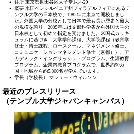
住所
東京都世田谷区太子堂1-14-29
概要
米国ペンシルベニア州フィラデルフィアにあるテ
ンプル大学の日本校で、1982年に東京で開校しまし
た。外国大学の分校として日本で最も長い歴史と最大
の規模を誇り、2005年には文部科学省から外国大学の
日本校として初めて指定を受けました。米国式カリキ
ュラムに基づき、大学学部課程、大学院課程（教育学
修士・博士課程、ロースクール、マネジメント修士、
コミュニケーションマネジメント修士（京都））、ア
カデミック・イングリッシュ・プログラム、生涯教育
プログラム、企業内教育プログラムで、世界約90カ
国・地域から約5,800名が学んでいます。
学長（学校長）
マシュー・ウィルソン
最近のプレスリリース
（テンプル大学ジャパンキャンパス）