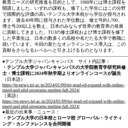
教育ニーズの研究推進を目的として、1988年には博士課程を
開講しました。いずれの課程も、修了した学生にはこの分野
で国際的な評価の高いテンプル大学本校から学位が授与され
ます。過去40年間に授与された学位数は、修士号約1,700、
博士号200以上を数え、日本のみならず世界の教育界の発展
に貢献してきました。TUJの修士課程および博士課程を修了
した卒業生は、日本の数多くの高校や名だたる大学で教職に
就いています。今回の新たなオンラインコース導入は、この
貢献をさらなるレベルへと引き上げるものとなります。
———————————————————————————
●テンプル大学ジャパンキャンパス サイト内記事：
・
テンプル大学ジャパンキャンパスの大学院教育学研究科修
士・博士課程に2024年秋学期よりオンラインコースが誕生
（日本語）
https://jp-news.tuj.ac.jp/2024/01/09/tuj-grad-ed-expand-with-online-
msed-and-phd-programs-starting-fall-2024/
（英語）
https://en-news.tuj.ac.jp/2024/01/09/tuj-grad-ed-expand-with-online-
msed-and-phd-programs-starting-fall-2024/
●最近の出来事・ニュース：
・
テンプル大学の日本校とローマ校 グローバル・ライティ
ング・カンファレンスを合同開催