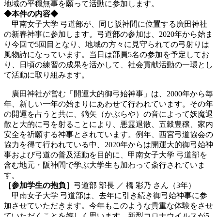
地域の平穏無事を願って活動に参加します。
◆本件の内容◆
甲南女子大学 弓道部が、同じ阪神間に位置する廣田神社
の新春神事に参加します。
弓道部の参加は、2020年から始ま
り今回で5回目となり、地域の方々に見守られての弓射りは
風物詩になっています。当日は部員5名の参加を予定してお
り、日頃の練習の成果を活かして、社会貢献活動の一環とし
て活動に取り組みます。
廣田神社が営む「開運大的御弓始神事」は、2000年から毎
年、新しい一年の始まりにあわせて行われています。その年
の開運を占うと共に、鏑矢（かぶらや）の音によって妖魔退
散と大的に弓を射ることにより、悪霊退散、五穀豊穣、家内
安全を祈願する神事とされています。例年、西宮弓道協会の
協力を得て行われている中、2020年からは開運大的御弓始神
事および弓道の普及活動を目的に、甲南女子大学 弓道部を
含む地元・阪神間で学ぶ大学生も加わって斎行されていま
す。
［参加学生の抱負］
弓道部 部長 ／ 橋 彩乃 さん（3年）
甲南女子大学 弓道部は、
去年に引き続き
御弓始神事に参
加させていただきます。今年もこのような貴重な体験をさせ
ていただくことを嬉しく思います。新型コロナウイルスが5