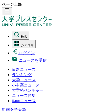
ページ上部
density_medium
検索
カテゴリ
ログイン
ニュースを受信
最新ニュース
ランキング
大学ニュース
小中高ニュース
大学発ベンチャー
ニュース特集
動画ニュース
甲南女子大学