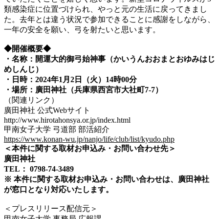
類感染症に位置づけられ、やっと元の生活に戻ってきまし
た。去年とは違う状況で参加できることに感謝をしながら、
一年の安全を願い、弓を射たいと思います。
◆開催概要◆
・名称：開運大的御弓始神事（かいうんおおまとおゆみはじ
めしんじ）
・日時：2024年1月2日（火）14時00分
・場所：廣田神社（兵庫県西宮市大社町7-7）
（関連リンク）
廣田神社 公式Webサイト
http://www.hirotahonsya.or.jp/index.html
甲南女子大学 弓道部 部活紹介
https://www.konan-wu.jp/nanjo/life/club/list/kyudo.php
＜本件に関する取材お申込み・お問い合わせ先
＞
廣田神社
TEL： 0798-74-3489
※ 本件に関する取材お申込み・お問い合わせは、廣田神社
が窓口となり対応いたします。
＜プレスリリース配信元＞
甲南女子大学 事務局 広報課