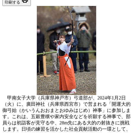
印刷する
甲南女子大学（兵庫県神戸市）弓道部が、2024年1月2日
（火）に、廣田神社（兵庫県西宮市）で営まれる「開運大的
御弓始（かいうんおおまとおゆみはじめ）神事」に参加しま
す。これは、五穀豊穣や家内安全などを祈願する神事で、部
員らは初詣客が見守る中、28m先にある大的の射抜きに挑戦
します。日頃の練習を活かした社会貢献活動の一環として、