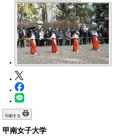
print
印刷する
甲南女子大学