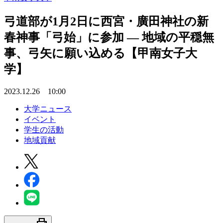
弓道部が1月2日に西宮・廣田神社の新
春神事「弓始」に参加 — 地域の平穏無
事、弓矢に願い込める【甲南女子大
学】
2023.12.26 10:00
大学ニュース
イベント
学生の活動
地域貢献
print