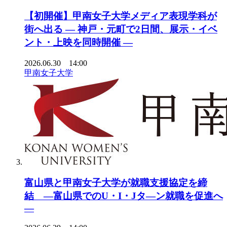
【初開催】甲南女子大学メディア表現学科が
街へ出る ― 神戸・元町で2日間、展示・イベ
ント・上映を同時開催 ―
2026.06.30 14:00
甲南女子大学
富山県と甲南女子大学が就職支援協定を締
結 ―富山県でのU・I・Jタ―ン就職を促進へ
―