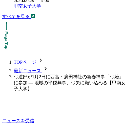
2026.06.29 14:00
甲南女子大学
すべてを見る
chevron_forward
TOPページ
chevron_forward
最新ニュース
弓道部が1月2日に西宮・廣田神社の新春神事「弓始」
に参加 — 地域の平穏無事、弓矢に願い込める【甲南女
子大学】
ニュースを受信