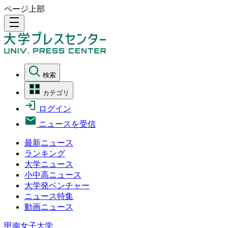
ページ上部
density_medium
検索
カテゴリ
ログイン
ニュースを受信
最新ニュース
ランキング
大学ニュース
小中高ニュース
大学発ベンチャー
ニュース特集
動画ニュース
甲南女子大学