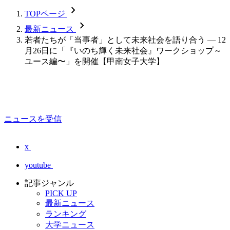
chevron_forward
TOPページ
chevron_forward
最新ニュース
若者たちが「当事者」として未来社会を語り合う — 12
月26日に「『いのち輝く未来社会』ワークショップ～
ユース編〜」を開催【甲南女子大学】
ニュースを受信
x
youtube
記事ジャンル
PICK UP
最新ニュース
ランキング
大学ニュース