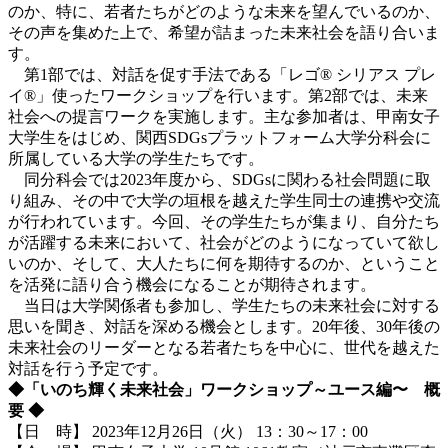
のか、特に、若者たちがどのような未来を望んでいるのか、
その声を集めた上で、希望が詰まった未来社会を語り合いま
す。
第1部では、対話を促す手法である「レゴ® シリアス プレ
イ®」使ったワークショップを行います。第2部では、未来
社会への提言ワークを実施します。主な参加者は、甲南女子
大学生をはじめ、関西SDGsプラットフォーム大学分科会に
所属している大学の学生たちです。
同分科会では2023年度から、SDGsに関わる社会問題に取
り組み、その中で大学の垣根を越えた学生同士の連携や交流
が行われています。今回、その学生たちが集まり、自分たち
が活躍する未来において、社会がどのようになっていて欲し
いのか、そして、大人たちに何を期待するのか、ということ
を活発に語り合う機会になることが期待されます。
当日は大学関係者も参加し、学生たちの未来社会に対する
思いを聞き、対話を深める機会とします。20年後、30年後の
未来社会のリーダーとなる若者たちを中心に、世代を越えた
対話を行う予定です。
◆「いのち輝く未来社会」ワークショップ～ユース編〜 概
要 ◆
【日 時】 2023年12月26日（火） 13：30～17：00