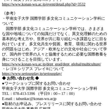
https://www.konan-wu.ac.jp/event/detail.php?id=3532
《参考》
・甲南女子大学 国際学部 多文化コミュニケーション学科に
ついて
国際学部 多文化コミュニケーション学科では、さまざま
な国や地域についての知識だけでなく、異文化理解のための
基本的な考え方や、世界が共に取り組むべき課題などに目を
向けています。多文化共生や貧困、教育、環境に関わる世界
の問題をはじめ、アジア・欧米などの文化や社会について学
び、国内外で世界の人々と協働するために必要な国際教養を
身につけることを目指しています。
https://www.konan-wu.ac.jp/dept_grad/dept_global/multiculture/
・レゴ® シリアス プレイ®について
https://www.seriousplay.jp/seriousplay/
◆ お問い合わせ先 ◆
●ワークショップに関するお問い合わせ
甲南女子大学 国際学部 多文化コミュニケーション学科
TEL：078-413-5396 （平日9：00～17：00）
E-mail：tabunkac@konan-wu.acjp
●取材のお申込み、プレスリリースに関するお問い合わせ
甲南女子大学 事務局 広報課