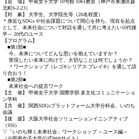
【会 場】 甲南女子大学 10号館 1061教室（神戸市東灘区森
北町6-2-23）
【対 象】 大学生、大学院生等（20名程度）
＊身近なSDGs や社会課題について関心を持ち、現在を起点
として、未来社会について対話を通して共に考えたい10代後
半～ 20代のユース
【プログラム】
■第1部■
今、未来についてどんな思いを抱えていますか？
実現したい未来に向けて、大切なことは何でしょうか？
＊ワークショップ（レゴ®シリアス プレイ®）を通して語
り合おう！
■第2部■
未来社会への提言ワーク
【主 催】 甲南女子大学 国際学部 多文化コミュニケーショ
ン学科
【共 催】 関西SDGsプラットフォーム大学分科会、いのち
会議
【後 援】 大阪大学社会ソリューションイニシアティブ
（SSI）
▽「いのち輝く未来社会」ワークショップ ～ユース編～
（※甲南女子大学公式Webサイト）