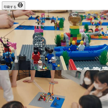
print
印刷する