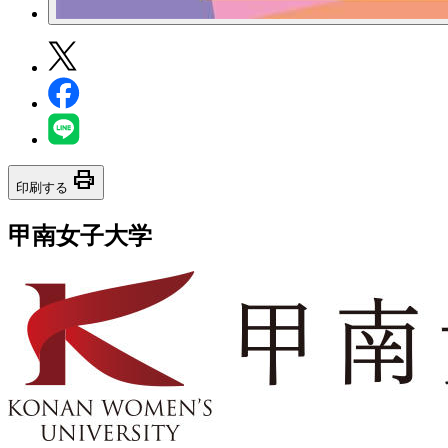
print
印刷する
甲南女子大学