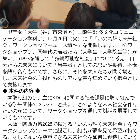
甲南女子大学（神戸市東灘区）国際学部 多文化コミュニ
ケーション学科は、12月26日（火）に「『いのち輝く未来社
会』ワークショップ～ユース編〜」を開催します。このワー
クショップは、同年代の若者たち（大学生・大学院生等）が
集い、SDGsを通して「持続可能な社会」について考え、自
分たちの未来について「当事者」としての思いや期待、不安
を語り合うものです。さらに、それを大人たちが聞く場と
し、未来社会の主役たちのリアルな声を集めていく機会とし
て実施します。
◆ 本件の内容 ◆
本取り組みは、主にSDGsに関する社会課題に取り組んで
いる学生団体のメンバーと共に、どのような未来社会を作り
たいのかについて、ワークショップを通して対話を展開して
いくものです。
大阪・関西万博2025で掲げる
「いのち輝く未来社会」をワ
ークショップのテーマに設定し、誰もが夢を見て希望が持て
る、そして互いを尊重できる未来社会を如何に創造していく