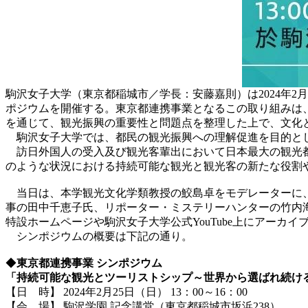
駒沢女子大学（東京都稲城市／学長：安藤嘉則）は2024年2
ポジウムを開催する。東京都連携事業となるこの取り組みは
を通じて、観光振興の重要性と問題点を整理した上で、文化と
駒沢女子大学では、都民の観光振興への理解促進を目的と
訪日外国人の受入及び観光客輩出において日本最大の観光都
のような状況における持続可能な観光と観光客の新たな役割
当日は、本学観光文化学類教授の鮫島卓をモデレーターに、
事の田中千恵子氏、リポーター・ミステリーハンターの竹内
特設ホームページや駒沢女子大学公式YouTube上にアーカ
シンポジウムの概要は下記の通り。
◆
東京都連携事業
シンポジウム
「持続可能な観光とツーリストシップ～世界から選ばれ続け
【日 時】 2024年2月25日（日） 13：00～16：00
【会 場】 駒沢学園 記念講堂（東京都稲城市坂浜238）