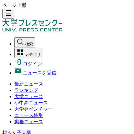
ページ上部
density_medium
検索
カテゴリ
ログイン
ニュースを受信
最新ニュース
ランキング
大学ニュース
小中高ニュース
大学発ベンチャー
ニュース特集
動画ニュース
駒沢女子大学