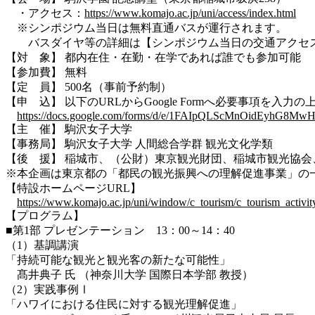
・アクセス：
https://www.komajo.ac.jp/uni/access/index.html
※シンポジウム当日は無料直通バスが運行されます。
バスダイヤ等の詳細は【シンポジウム当日の交通アクセス
【対 象】 都内在住・在勤・在学であれば誰でも参加可能
【参加費】 無料
【定 員】 500名（事前予約制）
【申 込】 以下のURLからGoogle Formへ必要事項を入力の
https://docs.google.com/forms/d/e/1FAIpQLScMnOidEyhG
【主 催】 駒沢女子大学
【事務局】 駒沢女子大学 人間総合学群 観光文化学類
【後 援】 稲城市、（公財）東京観光財団、稲城市観光協会
※本企画は東京都の「都民の観光振興への理解促進事業」の
【特設ホームページURL】
https://www.komajo.ac.jp/uni/window/c_tourism/c_tourism_activi
【プログラム】
■第1部 プレゼンテーション 13：00～14：40
（1）基調講演
「持続可能な観光と観光客の新たな可能性」
髙
井典子 氏 （神奈川大学 国際日本学部 教授）
（2）実践事例Ⅰ
「ハワイにおける住民に対する観光理解促進」