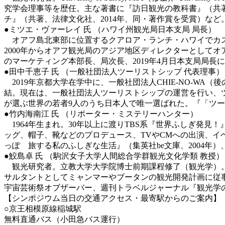
究学会理事等を歴任。主な著書に『訪日観光の教科書』（共著
チ』（共著、法律文化社、2014年、同・著作賞を受賞）など。2
●ミツエ・ヴァーレイ 氏 （ハワイ州観光局日本支局 局長）
オアフ島北東部に位置するクアロア・ランチ・ハワイでカス
2000年からオアフ観光局のアジア地区ディレクターとしてオアフ
のマーケティング本部長、局次長、2019年4月日本支局局長
●田中千恵子 氏 （一般社団法人ツーリストシップ 代表理事）
2019年京都大学在学中に、一般社団法人CHIE-NO-W
結。現在は、一般社団法人ツーリストシップの運営を行い、ツーリストシ
が選ぶ世界の若者9人のうち日本人で唯一選ばれた。『「ツー
●竹内海南江 氏 （リポーター・ミステリーハンター）
1964年生まれ。30年以上に渡りTBS系『世界ふしぎ発見
ッグ、帽子、靴などのプロデュース、TVやCMへの出演、
っぽ 旅する私のふしぎな生活』（集英社be文庫
、
2004年
）
●鮫島卓 氏 （駒沢女子大学人間総合学群観光文化学類 教授）
観光研究者。立教大学大学院博士前期課程修了（観光学）。専
サルタントとしてミャンマーやブータンの観光開発計画に従事。
宇宙芸術祭オブザーバー、週刊トラベルジャーナル『観光学
【シンポジウム当日の交通アクセス・最寄駅からのご案内
】
○京王相模原線稲城駅
無料直通バス（小田急バス運行）