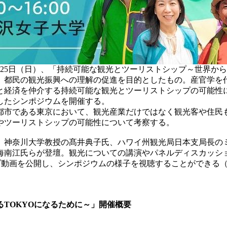
月25日（日）、「持続可能な観光とツーリストシップ～世界か
、都民の観光振興への理解の促進を目的としたもの。産官学を
経済を仲介する持続可能な観光とツーリストシップの可能性に
したシンポジウムを開催する。
市である東京において、観光産業だけではなく観光客や住民
やツーリストシップの可能性について考察する。
神奈川大学教授の髙井典子氏、ハワイ州観光局日本支局長の
海南江氏らが登壇。観光についての講演やパネルディスカッシ
イブ動画を公開し、シンポジウムの様子を視聴することができる
る
TOKYO
になるために～」開催概要