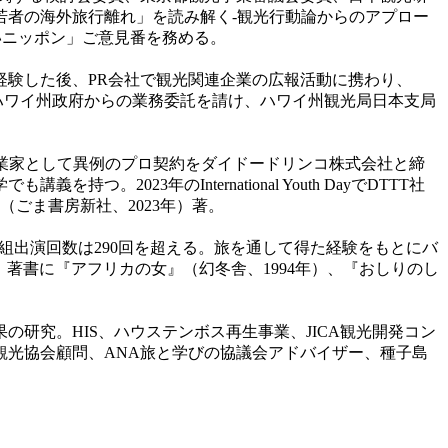
若者の海外旅行離れ」を読み解く-観光行動論からのアプロー
こいいニッポン」ご意見番を務める。
験した後、PR会社で観光関連企業の広報活動に携わり、
12年ハワイ州政府からの業務委託を請け、ハワイ州観光局日本支局
会起業家として異例のプロ契約をダイドードリンコ株式会社と締
23年のInternational Youth DayでDTTT社
ごま書房新社、2023年）
著。
番組出演回数は290回を超える。旅を通して得た経験をもとにバ
。著書に『アフリカの女』（幻冬舎
、
1994年
）、『おしりのし
究。HIS、ハウステンボス再生事業、JICA観光開発コン
市観光協会顧問、ANA旅と学びの協議会アドバイザー、種子島