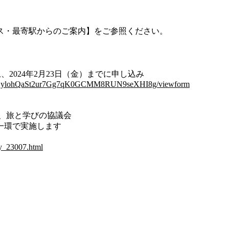
・最寄駅からのご案内】をご参照ください。
上、2024年2月23日（金）までに申し込み
8MwHylohQaSt2ur7Gg7qK0GCMM8RUN9seXHI8g/viewform
、
旅と学びの協議会
一環で実施します
ty_23007.html