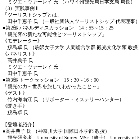
ミツエ・ヴァーレイ 氏 （ハワイ州観光局日本支局 局長）
（3）実践事例Ⅱ
「ツーリストシップとは」
田中千恵子 氏 （一般社団法人ツーリストシップ 代表理事
■第2部 パネルディスカッション 14：55～15：25
「観光客の新たな可能性とツーリストシップ」
《モデレーター》
鮫島卓 氏 （駒沢女子大学 人間総合学群 観光文化学類 教授
《パネリスト》
髙
井典子 氏
ミツエ・ヴァーレイ 氏
田中千恵子 氏
■第3部 トークセッション 15：30～16：00
「観光の力～世界を旅してわかったこと～」
《ゲスト》
竹内海南江 氏 （リポーター・ミステリーハンター）
《聞き手》
鮫島卓 氏
【登壇者紹介】
●
髙
井典子 氏 （神奈川大学 国際日本学部 教授）
観光研究者。University of Surrey, MSc（修士)、U