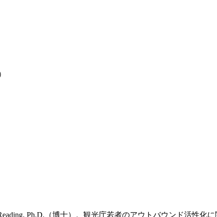
）
）
niversity of Reading, Ph.D.（博士）。観光庁若者のア