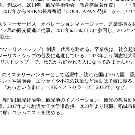
、創成社、2014年、観光学術学会・教育啓蒙著作賞）、『「
017年からNHKの長寿番組「COOL JAPAN 発掘！かっ
タマーサービス、オペレーションマネージャー、営業部長を経
島の観光促進に従事。2011年a.Link,LLCに参画し、20
に就任。
A（後のツーリストシップ）創設、代表を務める。卒業後は、社
ップの普及に邁進している。2023年より同志社大学でも講義を持つ。20
リストシップ」で、旅先から好かれる人になってみませんか』（
！』のミステリーハンターとして活躍中。訪れた国は105カ国、
イベントや講演会、エッセイや小説の執筆など活動は多岐に渡る
、『あっというまに』（KKベストセラーズ、
2016年
）など。
門は観光経済学。観光地のイノベーション、観光の教育効果の研
2017年より駒沢女子大学准教授、2023年より現職。稲城
の扉』コラムニストを務める。