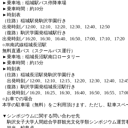
►乗車地：稲城駅バス停降車場
►乗車時間：約10分
►時刻表
（往路）稲城駅発駒沢学園行き
出発時刻／12:00、12:10、12:20、12:30、12:40、12:50
（復路）駒沢学園発稲城駅行き
出発時刻／16:20、16:30、16:40、16:50、17:00、17:10、17:20
○JR南武線稲城長沼駅
無料直通バス（スクールバス運行）
►乗車地：稲城長沼駅南口ロータリー
►乗車時間：約15分
►時刻表
（往路）稲城長沼駅発駒沢学園行き
出発時刻／12:00、12:10、12:15、12:20、12:30、12:40、12:45
（復路）駒沢学園発稲城長沼駅行き
出発時刻／16:20、16:25、16:30、16:40、16:50、16:55、17:00
○
お車での場合
本学の駐車場（無料）をご利用頂けます。ただし、駐車スペ
▼シンポジウムに関する問い合わせ先
駒沢女子大学人間総合学群観光文化学類シンポジウム運営
担当 鮫島卓