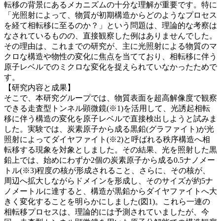
転移の背景にあるメカニズムの十分な理解が重要です。特に
「光照射によって、物質が初期構造からどのようなプロセス
を経て相転移に至るのか？」という問題は、理論的な考察は
なされているものの、直接観察した例はありませんでした。
その理由は、これまでの研究が、主に光照射による物質のマ
クロな構造や物性の変化に焦点を当てており、相転移に伴う
原子レベルでのミクロな変化を捉えられていなかったためで
す。
【研究内容と成果】
そこで、本研究グループでは、物質表面を超高解像度で観察
できる走査型トンネル顕微鏡(※1)を活用して、光誘起相転
移に伴う構造の変化を原子レベルで直接検出しようと試みま
した。実験では、炭素原子から成る黒鉛(グラファイト)が光
照射によってダイヤファイト(※2)と呼ばれる秩序構造へ相
転移する現象を対象としました。その結果、光を照射した黒
鉛上では、始めにわずか2個の炭素原子から成る0.5ナノメー
トル(※3)程度の核が形成されること、さらに、その核が、
周辺へ拡大しながらドメインを形成し、そのサイズが約5ナ
ノメートルに達すると、構造が黒鉛からダイヤファイトへ大
きく変化することを明らかにしました(図1)。これら一連の
相転移プロセスは、理論的には予測されていましたが、今