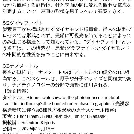
ながら観察する顕微鏡。針と表面の間に流れる微弱な電流を
測定することで、表面の形状を原子レベルで観察できる。
※2ダイヤファイト
炭素原子から構成されるダイヤモンド様構造。従来の材料プ
ロセスでは形成されず、黒鉛に可視光を当てることによって
のみ生じる構造として知られている。”ダイヤファイト”とい
う名前は、この構造が、黒鉛(グラファイト)とダイヤモンド
の中間的な性質を持つことに由来する。
※3ナノメートル
長さの単位で、1ナノメートルは1メートルの10億分の1に相
当する。このスケールは、原子や分子のサイズと同程度であ
り、ナノテクノロジーの分野で頻繁に使用される。
【論文情報】
タイトル：Atomic-scale view of the photoinduced structural
transition to form sp3-like bonded order phase in graphite（光誘起
構造転移に伴うsp3様秩序相形成の原子スケール観察）
著者：Eiichi Inami, Keita Nishioka, Jun’ichi Kanasaki
掲載誌：Scientific Reports
公開日：2023年12月15日