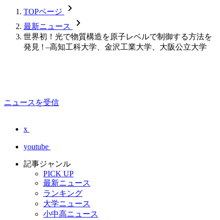
chevron_forward
TOPページ
chevron_forward
最新ニュース
世界初！光で物質構造を原子レベルで制御する方法を
発見 ! –高知工科大学、金沢工業大学、大阪公立大学
ニュースを受信
x
youtube
記事ジャンル
PICK UP
最新ニュース
ランキング
大学ニュース
小中高ニュース