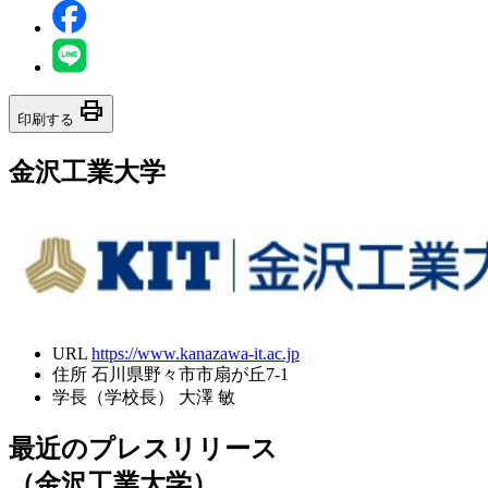
print
印刷する
金沢工業大学
URL
https://www.kanazawa-it.ac.jp
住所
石川県野々市市扇が丘7-1
学長（学校長）
大澤 敏
最近のプレスリリース
（金沢工業大学）