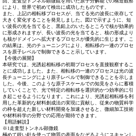
回、走査型トンネル顕微鏡を用いた原子分解能での構造観察
により、世界で初めて検出に成功したものです。
また、上記の相転移プロセスが、当てる光の波長に依存して
大きく変化することを発見しました。図2で示すように、短
い波長の光を当てると、黒鉛上のいたるところで核が効果的
に形成されますが、長い波長の光を当てると、核の形成より
も核がドメインへ拡大するプロセスが優先的に生じます。こ
の結果は、光のチューニングにより、相転移の一連のプロセ
スを原子レベルで制御できること示しています。
【今後の展開】
本研究では、光誘起相転移の初期プロセスを直接観察するこ
とに成功しました。また、相転移の一連のプロセスは光の波
長チューニングにより原子レベルで制御できることを示しま
した。今後、このような原子スケールでの知見をさらに蓄積
していくことで、光で特定の相転移を選択的かつ効率的に引
き起こせるようになります。これにより、光誘起相転移を利
用した革新的な材料創成法の実現に貢献し、従来の物質科学
の枠を超えた新しい材料開発を加速させると、微細加工技術
や材料科学の分野での応用が期待できます。
【用語解説】
※1走査型トンネル顕微鏡
極めて鋭い針を使って物質の表面をなぞるようにスキャンし