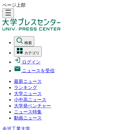
ページ上部
density_medium
検索
カテゴリ
ログイン
ニュースを受信
最新ニュース
ランキング
大学ニュース
小中高ニュース
大学発ベンチャー
ニュース特集
動画ニュース
金沢工業大学