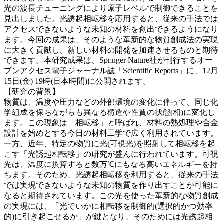
光の波長チューニングにより原子レベルで制御できることを
見出しました。光誘起相転移を応用すると、従来の手法では
アクセスできないような未知の材料を創出できるようになり
ます。今回の成果は、そのような革新的な物質創成法の実現
に大きく貢献し、新しい材料の開発を加速させるものと期待
できます。本研究成果は、Springer Nature社が刊行するオー
プンアクセス電子ジャーナル誌「Scientific Reports」に、12月
15日(金) 19時(日本時間)に公開されます。
【研究の背景】
物質は、温度や圧力などの外部環境の変化に伴って、同じ化
学組成を保ちながらも異なる構造や性質の状態(相)に変化し
ます。この現象は「相転移」と呼ばれ、材料の熱処理や合金
設計を始めとする今日の材料工学で広く利用されています。
一方、近年、特定の物質に光(可視光)を照射して相転移を起
こす「光誘起相転移」の研究が盛んに行われています。可視
光は、温度に換算すると数万℃にもなる高いエネルギーを持
ちます。そのため、光誘起相転移を利用すると、従来の手法
では実現できないような未知の物質を作り出すことが可能に
なると期待されています。この光を使った革新的な物質創成
の実現には、「光でいかに相転移を制御的(選択的かつ効率
的)に引き起こせるか」が鍵となり、そのためには光誘起相