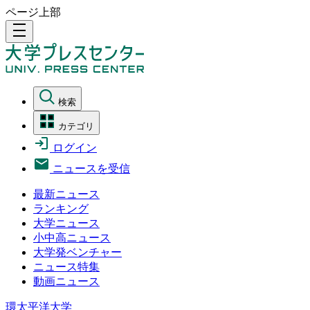
ページ上部
density_medium
検索
カテゴリ
ログイン
ニュースを受信
最新ニュース
ランキング
大学ニュース
小中高ニュース
大学発ベンチャー
ニュース特集
動画ニュース
環太平洋大学