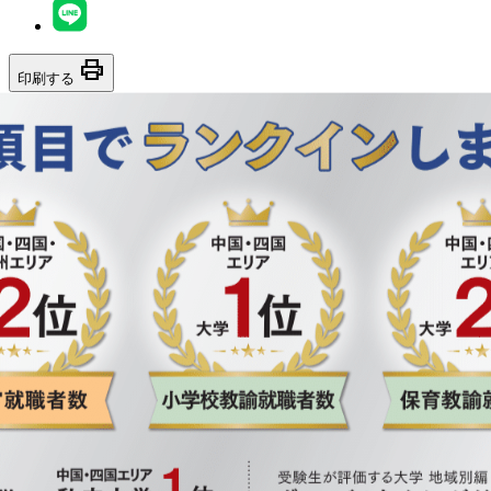
print
印刷する