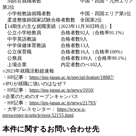
消防官就職者数 中国・四国・九州エリア
第2位
小学校教諭就職者数 中国・四国エリア第1位
柔道整復師国家試験合格者数数 全国第2位
【14期生の主な就職実績（2023年11月30日時点）】
公立小学校教員 合格者数92人（合格率91.1%）
中学英語教諭 合格者数9人
中学保健体育教諭 合格者数13人
公立保育職 合格者数16人（合格率100%）
公務員 合格者数109人（合格率99.1%）
上場企業 内定者数のべ102人
○2023年就職活動超速報
・HP記事：
https://ipu-japan.ac.jp/special-feature/18887/
○IPUが就職に強いのはなぜ？
・HP記事：
https://ipu-japan.ac.jp/news/1910/
○企業のためのオープンキャンパス
・HP記事：
https://ipu-japan.ac.jp/news/21793/
・大学プレスセンター：
https://www.u-
presscenter.jp/article/post-52155.html
本件に関するお問い合わせ先