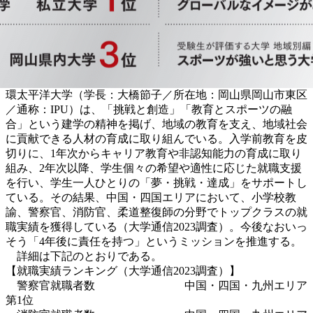
環太平洋大学（学長：大橋節子／所在地：岡山県岡山市東区
／通称：IPU）は、「挑戦と創造」「教育とスポーツの融
合」という建学の精神を掲げ、地域の教育を支え、地域社会
に貢献できる人材の育成に取り組んでいる。入学前教育を皮
切りに、1年次からキャリア教育や非認知能力の育成に取り
組み、2年次以降、学生個々の希望や適性に応じた就職支援
を行い、学生一人ひとりの「夢・挑戦・達成」をサポートし
ている。その結果、中国・四国エリアにおいて、小学校教
諭、警察官、消防官、柔道整復師の分野でトップクラスの就
職実績を獲得している（大学通信2023調査）。今後なおいっ
そう「4年後に責任を持つ」というミッションを推進する。
詳細は下記のとおりである。
【就職実績ランキング（大学通信2023調査）】
警察官就職者数 中国・四国・九州エリア
第1位