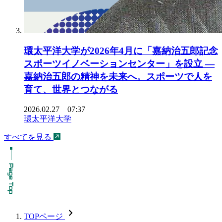
環太平洋大学が2026年4月に「嘉納治五郎記念
スポーツイノベーションセンター」を設立 ―
嘉納治五郎の精神を未来へ。スポーツで人を
育て、世界とつながる
2026.02.27 07:37
環太平洋大学
すべてを見る
chevron_forward
TOPページ