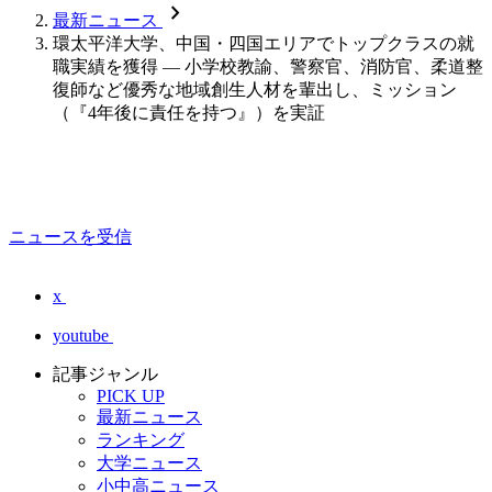
chevron_forward
最新ニュース
環太平洋大学、中国・四国エリアでトップクラスの就
職実績を獲得 ― 小学校教諭、警察官、消防官、柔道整
復師など優秀な地域創生人材を輩出し、ミッション
（『4年後に責任を持つ』）を実証
ニュースを受信
x
youtube
記事ジャンル
PICK UP
最新ニュース
ランキング
大学ニュース
小中高ニュース