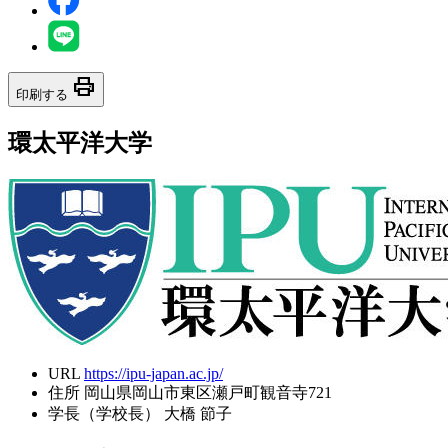
print
印刷する
環太平洋大学
URL
https://ipu-japan.ac.jp/
住所
岡山県岡山市東区瀬戸町観音寺721
学長（学校長）
大橋 節子