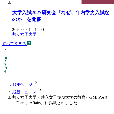
大学入試2027研究会「なぜ、年内学力入試な
のか」を開催
2026.06.01 14:00
共立女子大学
すべてを見る
chevron_forward
TOPページ
chevron_forward
最新ニュース
共立女子大学・共立女子短期大学の教育がGMI Post社
『Foreign Affairs』に掲載されました