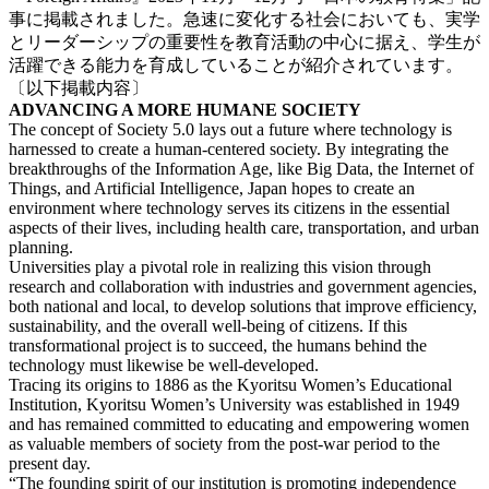
事に掲載されました。急速に変化する社会においても、実学
とリーダーシップの重要性を教育活動の中心に据え、学生が
活躍できる能力を育成していることが紹介されています。
〔以下掲載内容〕
ADVANCING A MORE HUMANE SOCIETY
The concept of Society 5.0 lays out a future where technology is
harnessed to create a human-centered society. By integrating the
breakthroughs of the Information Age, like Big Data, the Internet of
Things, and Artificial Intelligence, Japan hopes to create an
environment where technology serves its citizens in the essential
aspects of their lives, including health care, transportation, and urban
planning.
Universities play a pivotal role in realizing this vision through
research and collaboration with industries and government agencies,
both national and local, to develop solutions that improve efficiency,
sustainability, and the overall well-being of citizens. If this
transformational project is to succeed, the humans behind the
technology must likewise be well-developed.
Tracing its origins to 1886 as the Kyoritsu Women’s Educational
Institution, Kyoritsu Women’s University was established in 1949
and has remained committed to educating and empowering women
as valuable members of society from the post-war period to the
present day.
“The founding spirit of our institution is promoting independence