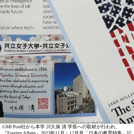
GMI Post社から本学 川久保 清 学長への取材が行われ、
『Foreign Affairs』2023年11月・12月号「日本の教育特集」記