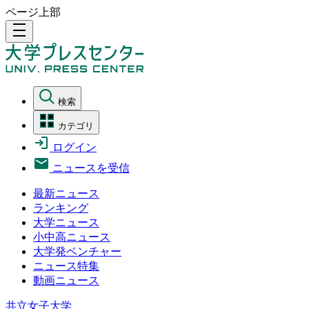
ページ上部
density_medium
検索
カテゴリ
ログイン
ニュースを受信
最新ニュース
ランキング
大学ニュース
小中高ニュース
大学発ベンチャー
ニュース特集
動画ニュース
共立女子大学