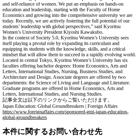
and self-reliance of women. We put an emphasis on hands-on
education and leadership, starting with the Faculty of Home
Economics and growing into the comprehensive university we are
today. Recently, we are actively fostering the full potential of our
students’ leadership with global perspectives,” said Kyoritsu
Women’s University President Kiyoshi Kawakubo.
In the context of Society 5.0, Kyoritsu Women’s University sees
itself playing a pivotal role by expanding its curriculum and
equipping its students with the knowledge, skills, and a critical
mindset that will allow them to succeed in a rapidly evolving world.
Located in central Tokyo, Kyoritsu Women’s University has six
faculties offering bachelor degrees: Home Economics, Arts and
Letters, International Studies, Nursing, Business Studies, and
Architecture and Design. Associate degrees are offered by two
departments: the Science of Living and Language and Literature.
Graduate programs are offered in Home Economics, Arts and
Letters, International Studies, and Nursing Studies.
記事全文は以下のリンクからご覧いただけます。
Japan Education: Global Groundbreakers | Foreign Affairs
https://www.foreignaffairs.com/sponsored-gmi-japan-education-
global-groundbreakers
本件に関するお問い合わせ先