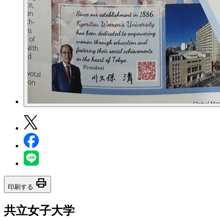
print
印刷する
共立女子大学