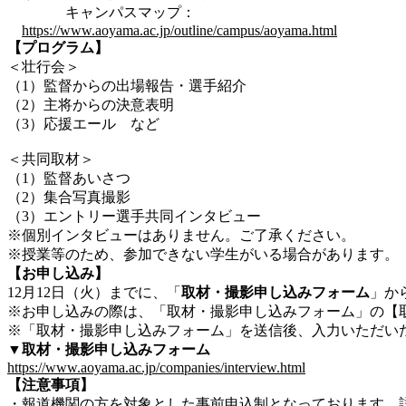
キャンパスマップ：
https://www.aoyama.ac.jp/outline/campus/aoyama.html
【プログラム】
＜壮行会＞
（1）監督からの出場報告・選手紹介
（2）主将からの決意表明
（3）応援エール など
＜共同取材＞
（1）
監督あいさつ
（2）
集合写真撮影
（3）
エントリー選手
共同
インタビュー
※個別インタビューはありません。ご了承ください。
※授業等のため、参加できない学生がいる場合があります。
【
お申し込み
】
12月12日（火）までに、「
取材・撮影申し込みフォーム
」か
※お申し込みの際は、「取材・撮影申し込みフォーム」の【
※「取材・撮影申し込みフォーム」を送信後、入力いただい
▼取材・撮影申し込みフォーム
https://www.aoyama.ac.jp/companies/interview.html
【
注意事項
】
・報道機関の方を対象とした事前申込制となっております。