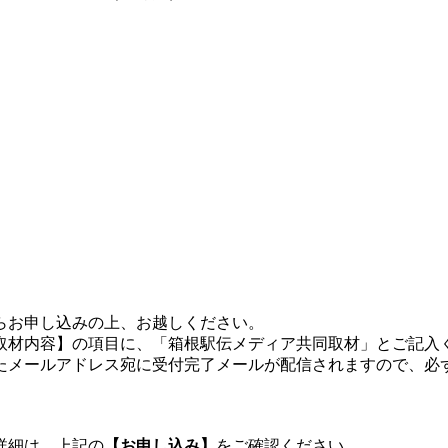
らお申し込みの上、お越しください。
取材内容】の項目に、「箱根駅伝
メディア共同取材
」とご記入
たメールアドレス宛に受付完了メールが配信されますので、必
詳細は、上記の
【
お申し込み
】
をご確認ください。