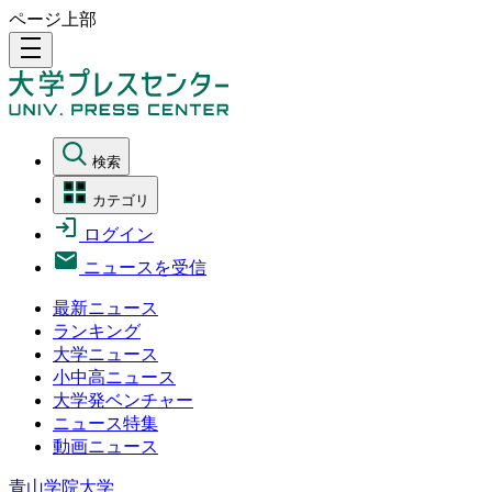
ページ上部
density_medium
検索
カテゴリ
ログイン
ニュースを受信
最新ニュース
ランキング
大学ニュース
小中高ニュース
大学発ベンチャー
ニュース特集
動画ニュース
青山学院大学