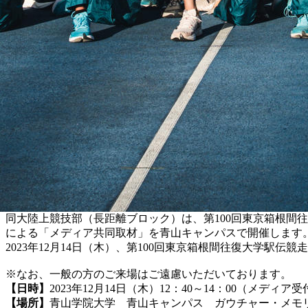
同大陸上競技部（長距離ブロック）は、第100回東京箱根間往
による「メディア共同取材」を青山キャンパスで開催します
2023年12月14日（木）、
第100回東京箱根間往復大学駅伝競
※なお、一般の方のご来場はご遠慮いただいております。
【日時】
2023年12月14日（木）
12：40～14：00（メディア受
【場所】
青山学院大学 青山キャンパス ガウチャー・メモ