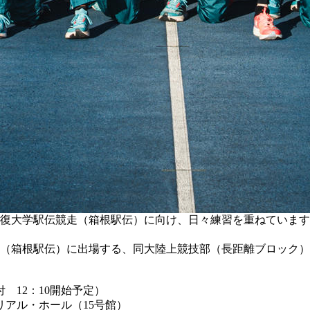
復大学駅伝競走（箱根駅伝）に向け、日々練習を重ねています。2
。
走（箱根駅伝）に出場する、同大陸上競技部（長距離ブロック
付 12：10開始予定）
リアル・ホール（
15号館
）