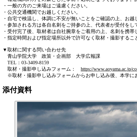
・一般の方のご来場はご遠慮ください。
・公共交通機関でお越しください。
・自宅で検温し、体調に不安が無いことをご確認の上、お越し
・参加される方は各自名刺をご持参の上、代表者が受付をし
・受付完了後、取材者は自社腕章をご着用の上、名刺を携帯
・指定時間および
指定
場所以外
で許可なく取材・撮影するこ
▼取材に関する問い合わせ先
青山学院大学 政策・企画部 大学広報課
TEL：03-3409-8159
取材・撮影申し込みフォーム：
https://www.aoyama.ac.jp/co
※取材・撮影申し込みフォームからお申し込み後、本学にお
添付資料