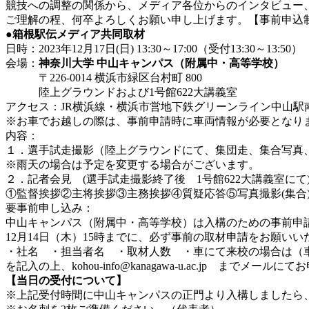
競技への調整の関係から、メディア各位からのインタビュー
ご理解の程、何卒よろしくお願い申し上げます。【事前申込
●箱根駅伝メディア共同取材
日時：2023年12月17日(日) 13:30～17:00（受付13:30～13:
会場：
神奈川大学 中山キャンパス（附属中・高等学校）
〒226-0014 横浜市緑区台村町 800
陸上グラウンドおよび1号館622大講義室
アクセス：JR横浜線・横浜市営地下鉄グリーンライン中山駅南
※お車でお越しの際は、事前申請時に車両情報が必要となり
内容：
１．選手試走撮影（陸上グラウンドにて、集団走、集合写真
※雨天の場合は予定を変更する場合がございます。
２．記者会見 (選手試走撮影終了後 1号館622大講義室にて
①監督挨拶②主将挨拶③主務挨拶④質疑応答⑤写真撮影(集合
要事前申し込み：
中山キャンパス（附属中・高等学校）は入構のための事前申
12月14日（木）15時までに、必ず事前の取材申請をお願いい
・社名 ・担当者名 ・取材人数 ・車にて来校の場合は（
を記入の上、kohou-info@kanagawa-u.ac.jp までメー
【当日の受付について】
※上記受付時間に中山キャンパスの正門より入構しましたら