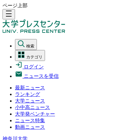
ページ上部
density_medium
検索
カテゴリ
ログイン
ニュースを受信
最新ニュース
ランキング
大学ニュース
小中高ニュース
大学発ベンチャー
ニュース特集
動画ニュース
神奈川大学