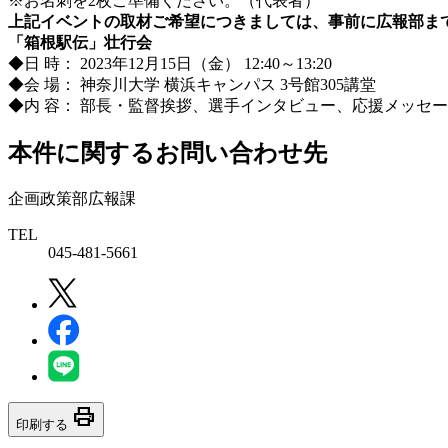
※お名刺を2枚ご準備ください。（代表者）
上記イベントの取材ご希望につきましては、事前に広報部ま
「箱根駅伝」壮行会
◆日 時： 2023年12月15日（金） 12:40～13:20
◆会 場： 神奈川大学 横浜キャンパス 3号館305講堂
◆内 容： 部長・監督挨拶、選手インタビュー、応援メッセ
本件に関するお問い合わせ先
企画政策部広報課
TEL
045-481-5661
print
印刷する