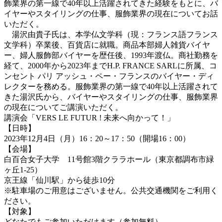
飾業界の第一線で40年以上活躍されてきた経験をもとに、バ
イヤーやスタイリングの仕事、服飾業界の現在についてお話
いただく。
湯沢由貴子氏は、本学仏文学科（現：フランス語フランス
文学科）卒業後、百貨店に就職。商品本部婦人雑貨バイヤ
ー、婦人服飾部バイヤーを歴任後、1993年渡仏。商社勤務を
経て、2000年から2023年までH.P. FRANCE SARLに所属、コ
ンセント パリ アッシュ・ペー・フランスのバイヤー・ディ
レクターを務める。服飾業界の第一線で40年以上活躍されて
きた湯沢氏から、バイヤーやスタイリングの仕事、服飾業界
の現在についてご講演いただく。
講演会「VERS LE FUTUR ! 未来へ向かって！」
【日時】
2023年12月4日（月）16：20～17：50（開場16：00）
【会場】
白百合女子大学 11号館3階クララホール（東京都調布市緑
ヶ丘1-25）
京王線「仙川駅」から徒歩10分
※駐車場のご用意はございません。公共交通機関をご利用く
ださい。
【対象】
どなたでもご参加いただけます（参加無料）