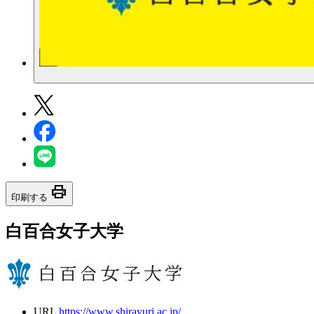
print
印刷する
白百合女子大学
URL
https://www.shirayuri.ac.jp/