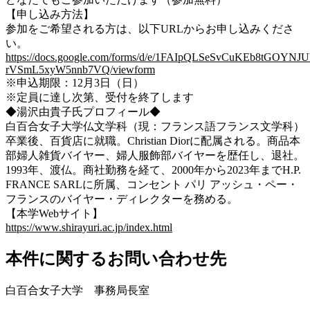
【申し込み方法】
参加をご希望される方は、以下URLからお申し込みくださ
い。
https://docs.google.com/forms/d/e/1FAIpQLSeSvCuKEb8tGOY
rVSmL5xyW5nnb7VQ/viewform
※申込期限：12月3日（日）
※定員に達し次第、受付を終了します
◆湯沢由貴子氏プロフィール◆
白百合女子大学仏文学科（現：フランス語フランス文学科）
卒業後、百貨店に就職。Christian Diorに配属される。商品本
部婦人雑貨バイヤー、婦人服飾部バイヤーを歴任し、退社。
1993年、渡仏。商社勤務を経て、2000年から2023年までH.P.
FRANCE SARLに所属、コンセント パリ アッシュ・ペー・
フランスのバイヤー・ディレクターを務める。
【本学Webサイト】
https://www.shirayuri.ac.jp/index.html
本件に関するお問い合わせ先
白百合女子大学 事務局長室