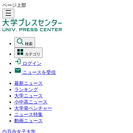
ページ上部
density_medium
検索
カテゴリ
ログイン
ニュースを受信
最新ニュース
ランキング
大学ニュース
小中高ニュース
大学発ベンチャー
ニュース特集
動画ニュース
白百合女子大学