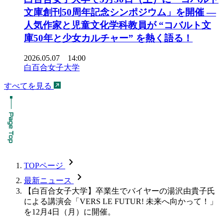
文庫創刊50周年記念シンポジウム」を開催 ―
人気作家と児童文化学科教員が “コバルト文
庫50年と少女カルチャー” を熱く語る！
2026.05.07 14:00
白百合女子大学
すべてを見る
chevron_forward
TOPページ
chevron_forward
最新ニュース
【白百合女子大学】卒業生でバイヤーの湯沢由貴子氏
による講演会「VERS LE FUTUR! 未来へ向かって！」
を12月4日（月）に開催。