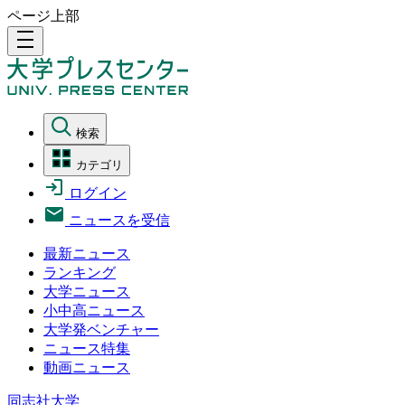
ページ上部
density_medium
検索
カテゴリ
ログイン
ニュースを受信
最新ニュース
ランキング
大学ニュース
小中高ニュース
大学発ベンチャー
ニュース特集
動画ニュース
同志社大学