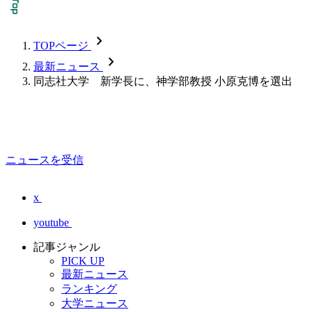
chevron_forward
TOPページ
chevron_forward
最新ニュース
同志社大学 新学長に、神学部教授 小原克博を選出
ニュースを受信
x
youtube
記事ジャンル
PICK UP
最新ニュース
ランキング
大学ニュース