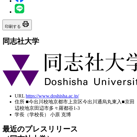
print
印刷する
同志社大学
URL
https://www.doshisha.ac.jp/
住所
■今出川校地京都市上京区今出川通烏丸東入■京田
辺校地京田辺市多々羅都谷1-3
学長（学校長）
小原 克博
最近のプレスリリース