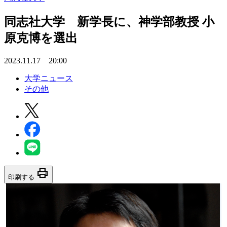
同志社大学 新学長に、神学部教授 小
原克博を選出
2023.11.17 20:00
大学ニュース
その他
print
印刷する