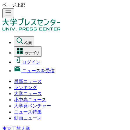
ページ上部
density_medium
検索
カテゴリ
ログイン
ニュースを受信
最新ニュース
ランキング
大学ニュース
小中高ニュース
大学発ベンチャー
ニュース特集
動画ニュース
東京工芸大学