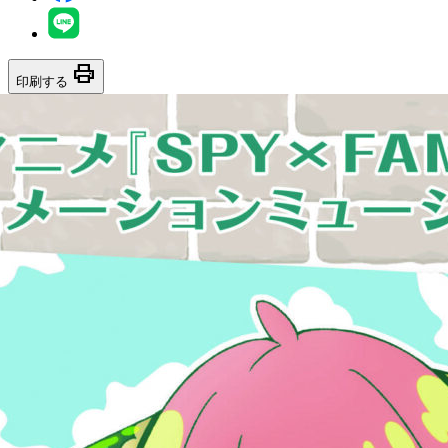
print
印刷する