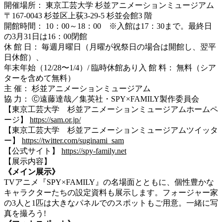
開催場所： 東京工芸大学 杉並アニメーションミュージアム
〒167-0043 杉並区上荻3-29-5 杉並会館3 階
開館時間： 10：00～18：00 ※入館は17：30まで。最終日
の3月31日は16：00閉館
休 館 日： 毎週月曜日（月曜が祝祭日の場合は開館し、翌平
日休館）、
年末年始（12/28〜1/4）/ 臨時休館あり入 館 料： 無料（シア
ターを含めて無料）
主 催： 杉並アニメーションミュージアム
協 力： Ⓒ遠藤達哉／集英社・SPY×FAMILY製作委員会
【東京工芸大学 杉並アニメーションミュージアムホームペ
ージ】
https://sam.or.jp/
【東京工芸大学 杉並アニメーションミュージアムツイッタ
ー】
https://twitter.com/suginami_sam
【公式サイト】
https://spy-family.net
【展示内容】
《メイン展示》
TVアニメ『SPY×FAMILY』の名場面とともに、個性豊かな
キャラクターたちの設定資料も展示します。フォージャー家
の3人と1匹は大きなパネルでのスポットもご用意。一緒に写
真を撮ろう!