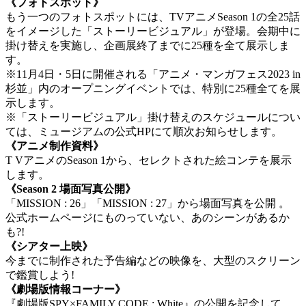
《フォトスポット》
もう一つのフォトスポットには、TVアニメSeason 1の全25話
をイメージした「ストーリービジュアル」が登場。会期中に
掛け替えを実施し、企画展終了までに25種を全て展示しま
す。
※11月4日・5日に開催される「アニメ・マンガフェス2023 in
杉並」内のオープニングイベントでは、特別に25種全てを展
示します。
※「ストーリービジュアル」掛け替えのスケジュールについ
ては、ミュージアムの公式HPにて順次お知らせします。
《アニメ制作資料》
T VアニメのSeason 1から、セレクトされた絵コンテを展示
します。
《Season 2 場面写真公開》
「MISSION : 26」「MISSION : 27」から場面写真を公開 。
公式ホームページにものっていない、あのシーンがあるか
も?!
《シアター上映》
今までに制作された予告編などの映像を、大型のスクリーン
で鑑賞しよう!
《劇場版情報コーナー》
『劇場版SPY×FAMILY CODE : White』の公開を記念して、