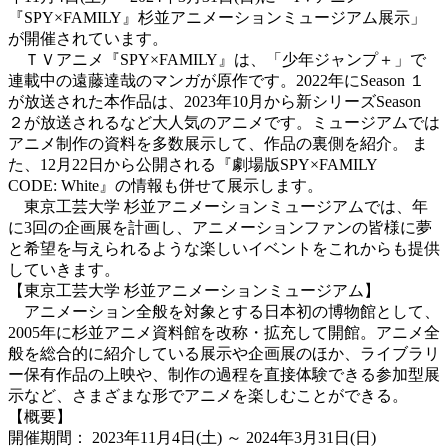
『SPY×FAMILY』杉並アニメーションミュージアム展示」
が開催されています。
ＴＶアニメ『SPY×FAMILY』は、「少年ジャンプ＋」で
連載中の遠藤達哉のマンガが原作です。2022年にSeason １
が放送された本作品は、2023年10月から新シリーズSeason
２が放送されるなど大人気のアニメです。ミュージアムでは
アニメ制作の資料を多数展示して、作品の裏側を紹介。 ま
た、12月22日から公開される『劇場版SPY×FAMILY
CODE: White』の情報も併せて展示します。
東京工芸大学 杉並アニメーションミュージアムでは、年
に3回の企画展を計画し、アニメーションファンの皆様に夢
と希望を与えられるような楽しいイベントをこれからも提供
していきます。
【東京工芸大学 杉並アニメーションミュージアム】
アニメーション全般を対象とする日本初の博物館として、
2005年に杉並アニメ資料館を改称・拡充して開館。アニメ全
般を総合的に紹介している展示や企画展のほか、ライブラリ
ー保有作品の上映や、制作の過程を直接体験できる参加型展
示など、さまざまな形でアニメを楽しむことができる。
【概要】
開催期間： 2023年11月4日(土) ～ 2024年3月31日(日)