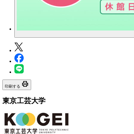
print
印刷する
東京工芸大学