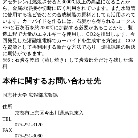
アセチレンは燃焼させると3000℃以上の高温になることか
ら、金属の溶接や切断に広く利用されています。また水道管
に使用する塩ビ管などの合成樹脂の原料としても活用されて
います。カーバイドを作るには、石炭から得られるコークス
※6と石灰石を約2000℃に加熱する必要があることから、製
造工程で大量のエネルギーを使用し、CO2を排出します。今
回発見した溶融塩電解でカーバイドを生成する方法は、CO2
を資源として再利用する新たな方法であり、環境課題の解決
に期待ができます。
※6：石炭を乾留（蒸し焼き）して炭素部分だけを残した燃
料
本件に関するお問い合わせ先
同志社大学 広報部広報課
住所
京都市上京区今出川通烏丸東入
TEL
075-251-3120
FAX
075-251-3080