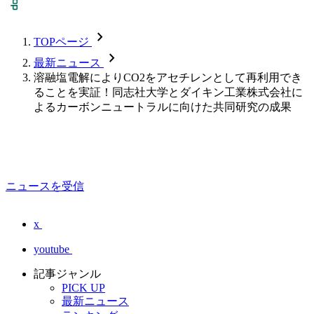
chevron_forward
TOPページ
chevron_forward
最新ニュース
溶融塩電解によりCO2をアセチレンとして再利用でき
ることを実証！同志社大学とダイキン工業株式会社に
よるカーボンニュートラルに向けた共同研究の成果
ニュースを受信
x
youtube
記事ジャンル
PICK UP
最新ニュース