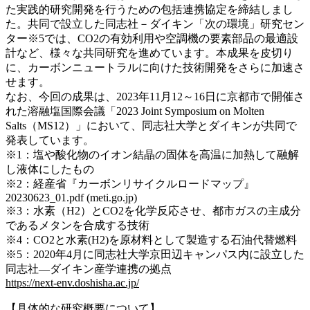
た実践的研究開発を行うための包括連携協定を締結しまし
た。共同で設立した同志社－ダイキン「次の環境」研究セン
ター※5では、CO2の有効利用や空調機の要素部品の最適設
計など、様々な共同研究を進めています。本成果を皮切り
に、カーボンニュートラルに向けた技術開発をさらに加速さ
せます。
なお、今回の成果は、2023年11月12～16日に京都市で開催さ
れた溶融塩国際会議「2023 Joint Symposium on Molten
Salts（MS12）」において、同志社大学とダイキンが共同で
発表しています。
※1：塩や酸化物のイオン結晶の固体を高温に加熱して融解
し液体にしたもの
※2：経産省『カーボンリサイクルロードマップ』
20230623_01.pdf (meti.go.jp)
※3：水素（H2）とCO2を化学反応させ、都市ガスの主成分
であるメタンを合成する技術
※4：CO2と水素(H2)を原材料として製造する石油代替燃料
※5：2020年4月に同志社大学京田辺キャンパス内に設立した
同志社―ダイキン産学連携の拠点
https://next-env.doshisha.ac.jp/
【具体的な研究概要について】