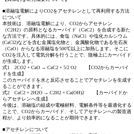
■溶融塩電解によりCO2をアセチレンとして再利用する方法
について
本技術は、溶融塩電解により、CO2からアセチレン
（C2H2）の原料となるカーバイド（CaC2）を合成する新た
な方法です。具体的には、食塩（NaCl）や塩化カルシウム
(CaCl2)などを含む金属塩化物と、金属酸化物である生石灰
（CaO）からなる溶融塩を500℃以上に加熱します。そこに
CO2を注入して電気分解を行うことで、陰極上にカーバイド
が生成します。
式1 2CO2 + CaO → CaC2 + 5/2 O2 【CO2からカーバイ
ドを生成】
このカーバイドを水と反応させることでアセチレンを生成す
ることができます。
式2 CaC2 + 2H2O → C2H2 + Ca(OH)2 【カーバイドか
らアセチレンへ生成】
今後は、溶融塩の組成や電極材料、電解条件等を最適化する
ことで、CO2からカーバイド、そしてアセチレンへの製造過
程が、より効率的になることが期待できます。
■アセチレンについて