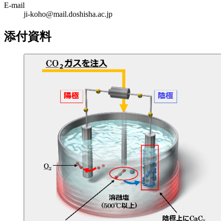
E-mail
ji-koho@mail.doshisha.ac.jp
添付資料