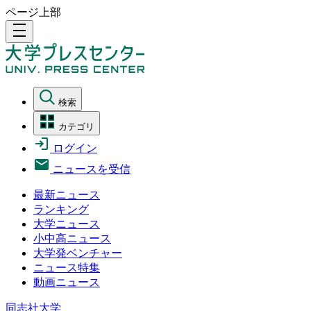
ページ上部
density_medium
検索
カテゴリ
ログイン
ニュースを受信
最新ニュース
ランキング
大学ニュース
小中高ニュース
大学発ベンチャー
ニュース特集
動画ニュース
同志社大学