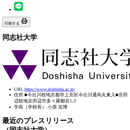
print
印刷する
同志社大学
URL
https://www.doshisha.ac.jp/
住所
■今出川校地京都市上京区今出川通烏丸東入■京田
辺校地京田辺市多々羅都谷1-3
学長（学校長）
小原 克博
最近のプレスリリース