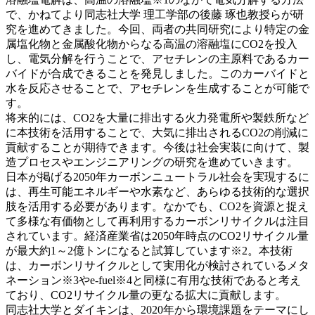
で、かねてより同志社大学 理工学部の後藤 琢也教授らが研
究を進めてきました。今回、両者の共同研究により特定の金
属塩化物と金属酸化物からなる高温の溶融塩にCO2を投入
し、電気分解を行うことで、アセチレンの主原料であるカー
バイドが合成できることを発見しました。このカーバイドと
水を反応させることで、アセチレンを生成することが可能で
す。
将来的には、
CO2
を大量に排出する火力発電所や製鉄所など
に本技術を活用することで、大気に排出されるCO2の削減に
貢献することが期待できます。今後は社会実装に向けて、製
造プロセスやエンジニアリングの研究を進めていきます。
日本が掲げる2050年カーボンニュートラル社会を実現するに
は、再生可能エネルギーや水素など、あらゆる技術的な選択
肢を活用する必要があります。なかでも、CO2を資源と捉え
て多様な有価物として再利用するカーボンリサイクルは注目
されています。経済産業省は2050年時点のCO2リサイクル量
が最大約1～2億トンになると試算しています※2。本技術
は、カーボンリサイクルとして実用化が検討されているメタ
ネーション※3やe-fuel※4と同様に有用な技術であると考え
ており、CO2リサイクル量の更なる拡大に貢献します。
同志社大学とダイキンは、2020年から環境課題をテーマにし