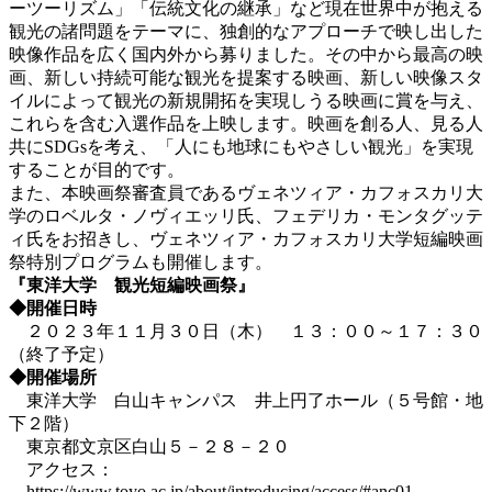
ーツーリズム」「伝統文化の継承」など現在世界中が抱える
観光の諸問題をテーマに、独創的なアプローチで映し出した
映像作品を広く国内外から募りました。その中から最高の映
画、新しい持続可能な観光を提案する映画、新しい映像スタ
イルによって観光の新規開拓を実現しうる映画に賞を与え、
これらを含む入選作品を上映します。映画を創る人、見る人
共にSDGsを考え、「人にも地球にもやさしい観光」を実現
することが目的です。
また、本映画祭審査員であるヴェネツィア・カフォスカリ大
学のロベルタ・ノヴィエッリ氏、フェデリカ・モンタグッテ
ィ氏をお招きし、ヴェネツィア・カフォスカリ大学短編映画
祭特別プログラムも開催します。
『
東洋大学 観光短編映画祭
』
◆開催日時
２０２３年１１月３０日（木） １３：００～１７：３０
（終了予定）
◆開催場所
東洋大学 白山キャンパス 井上円了ホール（５号館・地
下２階）
東京都文京区白山５－２８－２０
アクセス：
https://www.toyo.ac.jp/about/introducing/access/#anc01