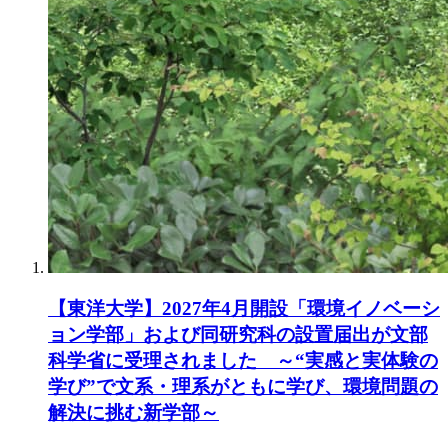
【東洋大学】2027年4月開設「環境イノベーシ
ョン学部」および同研究科の設置届出が文部
科学省に受理されました ～“実感と実体験の
学び”で文系・理系がともに学び、環境問題の
解決に挑む新学部～