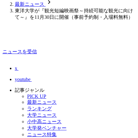
chevron_forward
最新ニュース
東洋大学が『観光短編映画祭～持続可能な観光に向け
て～』を11月30日に開催（事前予約制・入場料無料）
ニュースを受信
x
youtube
記事ジャンル
PICK UP
最新ニュース
ランキング
大学ニュース
小中高ニュース
大学発ベンチャー
ニュース特集