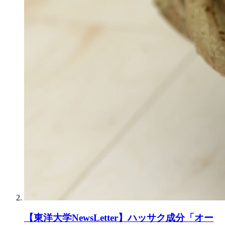
【東洋大学NewsLetter】ハッサク成分「オー