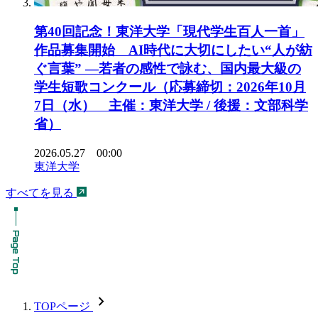
第40回記念！東洋大学「現代学生百人一首」
作品募集開始 AI時代に大切にしたい“人が紡
ぐ言葉” ―若者の感性で詠む、国内最大級の
学生短歌コンクール（応募締切：2026年10月
7日（水） 主催：東洋大学 / 後援：文部科学
省）
2026.05.27 00:00
東洋大学
すべてを見る
chevron_forward
TOPページ