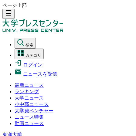
ページ上部
density_medium
検索
カテゴリ
ログイン
ニュースを受信
最新ニュース
ランキング
大学ニュース
小中高ニュース
大学発ベンチャー
ニュース特集
動画ニュース
東洋大学