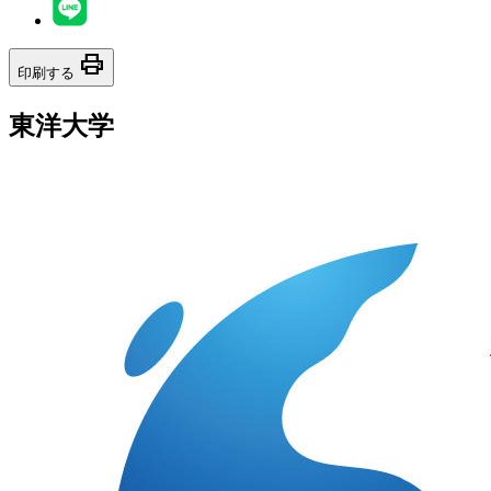
print
印刷する
東洋大学