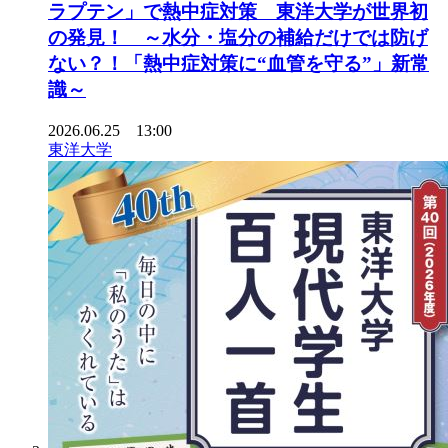
ラプテン」で熱中症対策 東洋大学が世界初
の発見！ ～水分・塩分の補給だけでは防げ
ない？！「熱中症対策に“血管を守る”」新常
識～
2026.06.25 13:00
東洋大学