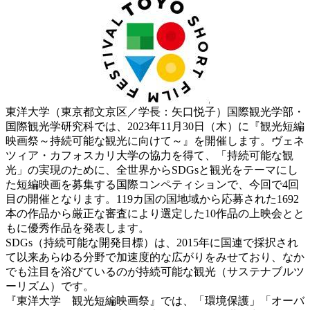
東洋大学（東京都文京区／学長：矢口悦子）国際観光学部・
国際観光学研究科では、2023年11月30日（木）に『観光短編
映画祭～持続可能な観光に向けて～』を開催します。ヴェネ
ツィア・カフォスカリ大学の協力を得て、「持続可能な観
光」の実現のために、全世界からSDGsと観光をテーマにし
た短編映画を募集する国際コンペティションで、今回で4回
目の開催となります。119カ国の国地域から応募された1692
本の作品から厳正な審査により選定した10作品の上映会とと
もに優秀作品を発表します。
SDGs（持続可能な開発目標）は、2015年に国連で採択され
て以来あらゆる分野で加速度的な広がりをみせており、なか
でも注目を浴びているのが持続可能な観光（サステナブルツ
ーリズム）です。
『東洋大学 観光短編映画祭』では、
「環境保護」「オーバ