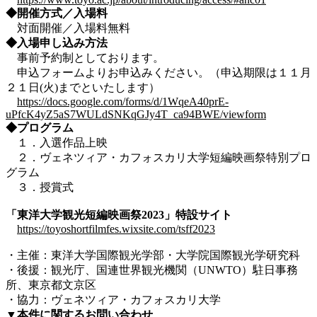
◆開催方式／入場料
対面開催／入場料無料
◆入場申し込み方法
事前予約制としております。
申込フォームよりお申込みください。（申込期限は１１月
２１日(火)までといたします）
https://docs.google.com/forms/d/1WqeA40prE-
uPfcK4yZ5aS7WULdSNKqGJy4T_ca94BWE/viewform
◆プログラム
１．入選作品上映
２．ヴェネツィア・カフォスカリ大学短編映画祭特別プロ
グラム
３．授賞式
「東洋大学観光短編映画祭2023」特設サイト
https://toyoshortfilmfes.wixsite.com/tsff2023
・主催：東洋大学国際観光学部・大学院国際観光学研究科
・後援：観光庁、国連世界観光機関（UNWTO）駐日事務
所、東京都文京区
・協力：ヴェネツィア・カフォスカリ大学
▼本件に関するお問い合わせ