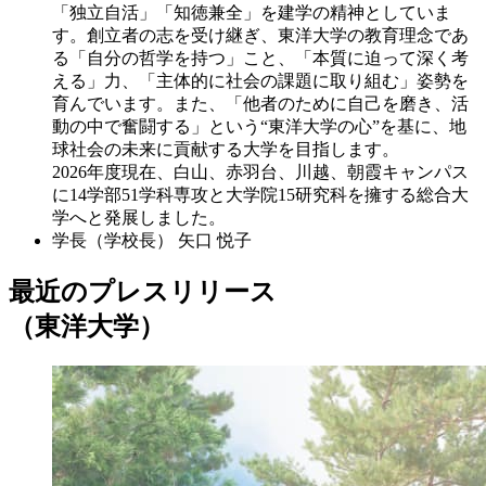
「独立自活」「知徳兼全」を建学の精神としていま
す。創立者の志を受け継ぎ、東洋大学の教育理念であ
る「自分の哲学を持つ」こと、「本質に迫って深く考
える」力、「主体的に社会の課題に取り組む」姿勢を
育んでいます。また、「他者のために自己を磨き、活
動の中で奮闘する」という“東洋大学の心”を基に、地
球社会の未来に貢献する大学を目指します。
2026年度現在、白山、赤羽台、川越、朝霞キャンパス
に14学部51学科専攻と大学院15研究科を擁する総合大
学へと発展しました。
学長（学校長）
矢口 悦子
最近のプレスリリース
（東洋大学）