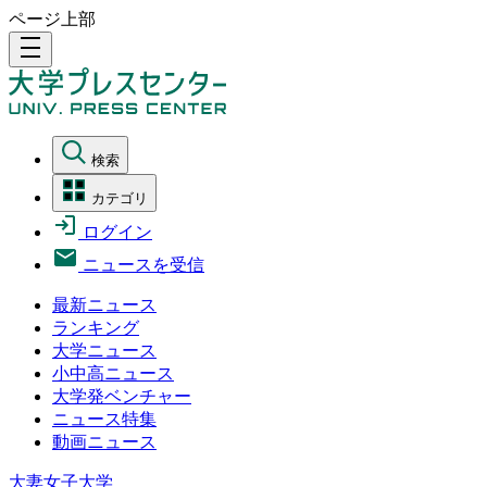
ページ上部
density_medium
検索
カテゴリ
ログイン
ニュースを受信
最新ニュース
ランキング
大学ニュース
小中高ニュース
大学発ベンチャー
ニュース特集
動画ニュース
大妻女子大学