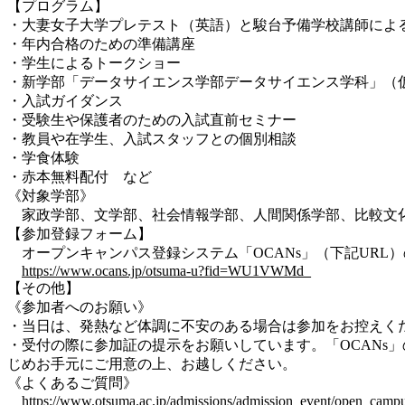
【プログラム】
・大妻女子大学プレテスト（英語）と駿台予備学校講師によ
・年内合格のための準備講座
・学生によるトークショー
・新学部「データサイエンス学部データサイエンス学科」（
・入試ガイダンス
・受験生や保護者のための入試直前セミナー
・教員や在学生、入試スタッフとの個別相談
・学食体験
・赤本無料配付 など
《対象学部》
家政学部、文学部、社会情報学部、人間関係学部、比較文
【参加登録フォーム】
オープンキャンパス登録システム「OCANs」（下記URL）
https://www.ocans.jp/otsuma-u?fid=WU1VWMd_
【その他】
《参加者へのお願い》
・当日は、発熱など体調に不安のある場合は参加をお控えく
・受付の際に参加証の提示をお願いしています。「OCANs
じめお手元にご用意の上、お越しください。
《よくあるご質問》
https://www.otsuma.ac.jp/admissions/admission_event/open_campu