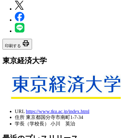
print
印刷する
東京経済大学
URL
https://www.tku.ac.jp/index.html
住所
東京都国分寺市南町1-7-34
学長（学校長）
小川 英治