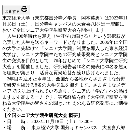
print
印刷する
東京経済大学（東京都国分寺／学長：岡本英男）は2023年11
月18日（土）、国分寺キャンパスの大倉喜八郎 進一層館に
おいて全国シニア大学院生研究大会を開催します。
人生100年時代を迎え〈生涯学び続ける〉という選択肢が
充実した人生を送るキーワードとなりました。2006年に全国
の大学に先駆けて「シニア大学院」制度を導入した東京経済
大学は、シニア大学院生たちの研究成果発表とシニア大学院
生の交流を目的として、昨年はじめて「シニア大学院生研究
大会」を開催しました。研究報告者10名の発表に80名を超え
る聴衆が集まり、活発な質疑応答が繰り広げられました。
2年目を迎えた今年は、全国から各地からさまざまな分野
で研究を続ける8名の大学院生を迎えます。さまざまなメデ
ィアで取り上げられている通り、シニアの「学び」への熱は
ますます高まる一方です。実務経験を経て大学院で研究を重
ねる大学院生の皆さんの聞きごたえのある研究発表にご期待
ください。
【全国シニア大学院生研究大会 概要】
・日 時： 2023年11月18日（土） 13:00～
・場 所： 東京経済大学 国分寺キャンパス 大倉喜八郎