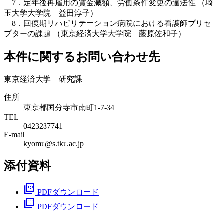
7．定年後再雇用の賃金減額、労働条件変更の違法性 （埼
玉大学大学院 益田淳子）
8．回復期リハビリテーション病院における看護師プリセ
プターの課題 （東京経済大学大学院 藤原佐和子）
本件に関するお問い合わせ先
東京経済大学 研究課
住所
東京都国分寺市南町1-7-34
TEL
0423287741
E-mail
kyomu@s.tku.ac.jp
添付資料
picture_as_pdf
PDFダウンロード
picture_as_pdf
PDFダウンロード