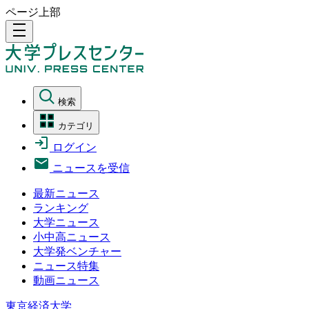
ページ上部
density_medium
検索
カテゴリ
ログイン
ニュースを受信
最新ニュース
ランキング
大学ニュース
小中高ニュース
大学発ベンチャー
ニュース特集
動画ニュース
東京経済大学