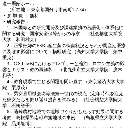
進一層館ホール
（所在地： 東京都国分寺市南町1-7-34）
・参 加 費 ： 無料
・研究報告：
1．米国等との研究開発及び調達業務の言語化・体系化に
関する研究－国家安全保障からの考察－ （社会構想大学院
大学 和田雄大）
2．正常妊婦のESBL産生菌の保菌状況とそれが周産期医療
に及ぼす影響について：横断研究 （高知大学大学院 畑中
重克）
3．C.S.Lewisにおけるアレゴリーと縮約－ロマン主義の影
響とキリスト教の再解釈－ （北九州市立大学大学院 廣木
和子）
4．教育現場で生じる問題を問い直す （東京経済大学大学
院 栗原茂）
5．男女雇用機会均等法第一世代の視点（定年時代を迎え
た彼女たちを振り返り提言を試みる） （社会構想大学院大
学 石橋智子）
6．過疎農村地域での地域づくりがもたらす効果に関する
考察－島根県邑南町布施地域の事例－ （島根県立大学大学
院 品川隆博）