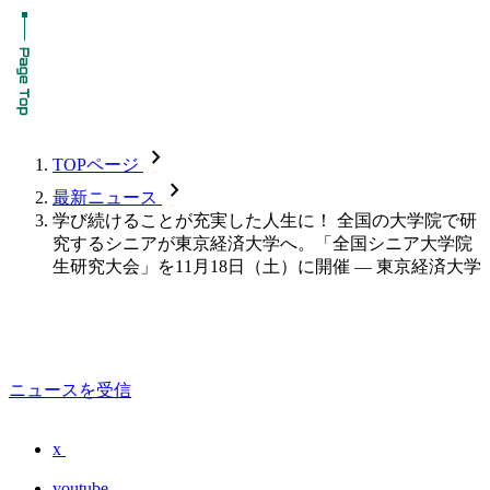
chevron_forward
TOPページ
chevron_forward
最新ニュース
学び続けることが充実した人生に！ 全国の大学院で研
究するシニアが東京経済大学へ。「全国シニア大学院
生研究大会」を11月18日（土）に開催 — 東京経済大学
ニュースを受信
x
youtube