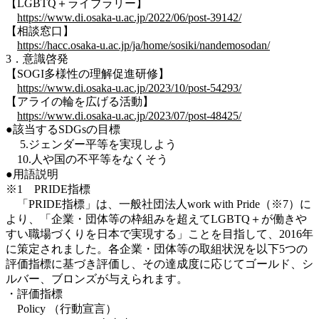
【LGBTQ＋ライブラリー】
https://www.di.osaka-u.ac.jp/2022/06/post-39142/
【相談窓口】
https://hacc.osaka-u.ac.jp/ja/home/sosiki/nandemosodan/
3．意識啓発
【SOGI多様性の理解促進研修】
https://www.di.osaka-u.ac.jp/2023/10/post-54293/
【アライの輪を広げる活動】
https://www.di.osaka-u.ac.jp/2023/07/post-48425/
●該当するSDGsの目標
5.ジェンダー平等を実現しよう
10.人や国の不平等をなくそう
●用語説明
※1 PRIDE指標
「PRIDE指標」は、一般社団法人work with Pride（※7）に
より、「企業・団体等の枠組みを超えてLGBTQ＋が働きや
すい職場づくりを日本で実現する」ことを目指して、2016年
に策定されました。各企業・団体等の取組状況を以下5つの
評価指標に基づき評価し、その達成度に応じてゴールド、シ
ルバー、ブロンズが与えられます。
・評価指標
Policy （行動宣言）