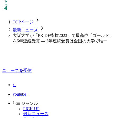
chevron_forward
TOPページ
chevron_forward
最新ニュース
大阪大学が「PRIDE指標2023」で最高位「ゴールド」
を5年連続受賞 — 5年連続受賞は全国の大学で唯一
ニュースを受信
x
youtube
記事ジャンル
PICK UP
最新ニュース