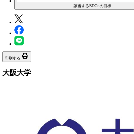
該当するSDGsの目標
print
印刷する
大阪大学