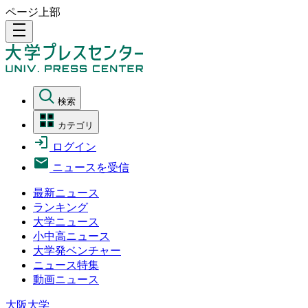
ページ上部
density_medium
検索
カテゴリ
ログイン
ニュースを受信
最新ニュース
ランキング
大学ニュース
小中高ニュース
大学発ベンチャー
ニュース特集
動画ニュース
大阪大学