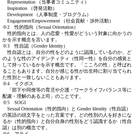
Representation （当事者コミュニティ）
Inspiration （啓発活動）
Development （人事制度・プログラム）
Engagement/Empowerment （社会貢献・渉外活動）
※2 性的指向（Sexual Orientation）
性的指向とは、人の恋愛・性愛がどういう対象に向かうの
かを示す概念を言います。
※3 性自認（Gender Identity）
性自認とは、自分の性をどのように認識しているのか、ど
のような性のアイデンティティ（性同一性）を自分の感覚と
して持っているかを示す概念です。「こころの性」と呼ばれ
ることもあります。自分が感じる性が出生時に割り当てられ
た性別と一致しないこともあります。
※4 イクボス
「部下や同僚等の育児や介護・ワークライフバランス等に
配慮・理解のある上司」のことです。
※5 SOGI
Sexual Orientation（性的指向）と Gender Identity（性自認）
の英語の頭文字をとった言葉です。どの性別の人を好きにな
るか（性的指向）と自分自身の性別をどう認識するか（性自
認）は別の概念です。
※6 アライ