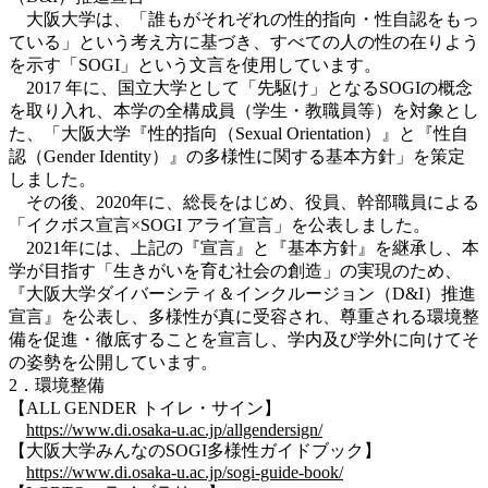
大阪大学は、「誰もがそれぞれの性的指向・性自認をもっ
ている」という考え方に基づき、すべての人の性の在りよう
を示す「SOGI」という文言を使用しています。
2017 年に、国立大学として「先駆け」となるSOGIの概念
を取り入れ、本学の全構成員（学生・教職員等）を対象とし
た、「大阪大学『性的指向（Sexual Orientation）』と『性自
認（Gender Identity）』の多様性に関する基本方針」を策定
しました。
その後、2020年に、総長をはじめ、役員、幹部職員による
「イクボス宣言×SOGI アライ宣言」を公表しました。
2021年には、上記の『宣言』と『基本方針』を継承し、本
学が目指す「生きがいを育む社会の創造」の実現のため、
『大阪大学ダイバーシティ＆インクルージョン（D&I）推進
宣言』を公表し、多様性が真に受容され、尊重される環境整
備を促進・徹底することを宣言し、学内及び学外に向けてそ
の姿勢を公開しています。
2．環境整備
【ALL GENDER トイレ・サイン】
https://www.di.osaka-u.ac.jp/allgendersign/
【大阪大学みんなのSOGI多様性ガイドブック】
https://www.di.osaka-u.ac.jp/sogi-guide-book/