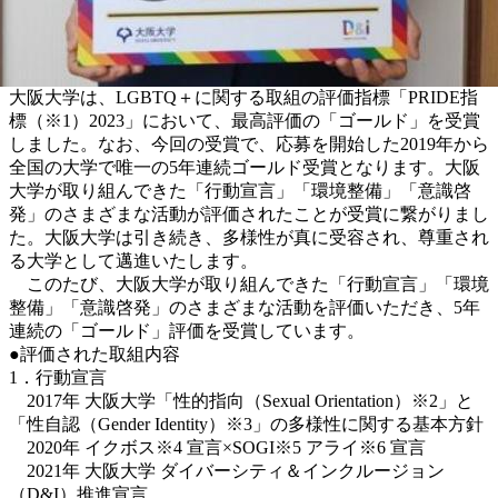
大阪大学は、LGBTQ＋に関する取組の評価指標「PRIDE指
標（※1）2023」において、最高評価の「ゴールド」を受賞
しました。なお、今回の受賞で、応募を開始した2019年から
全国の大学で唯一の5年連続ゴールド受賞となります。大阪
大学が取り組んできた「行動宣言」「環境整備」「意識啓
発」のさまざまな活動が評価されたことが受賞に繋がりまし
た。大阪大学は引き続き、多様性が真に受容され、尊重され
る大学として邁進いたします。
このたび、大阪大学が取り組んできた「行動宣言」「環境
整備」「意識啓発」のさまざまな活動を評価いただき、5年
連続の「ゴールド」評価を受賞しています。
●評価された取組内容
1．行動宣言
2017年 大阪大学「性的指向（Sexual Orientation）※2」と
「性自認（Gender Identity）※3」の多様性に関する基本方針
2020年 イクボス※4 宣言×SOGI※5 アライ※6 宣言
2021年 大阪大学 ダイバーシティ＆インクルージョン
（D&I）推進宣言