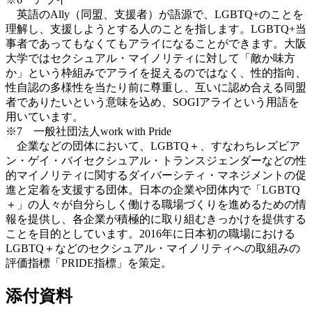
英語のAlly（同盟、支援者）が語源で、LGBTQ+のことを
理解し、支援しようとする人のことを指します。LGBTQ+当
事者であってもなくてもアライになることができます。大阪
大学ではセクシュアル・マイノリティに対して「敵か味方
か」という枠組みでアライを捉えるのではなく、性的指向、
性自認の多様性を当たり前に尊重し、互いに認め合える同盟
者でありたいという意味を込め、SOGIアライという用語を
用いています。
※7 一般社団法人work with Pride
企業などの団体において、LGBTQ＋、すなわちレズビア
ン・ゲイ・バイセクシュアル・トランスジェンダーなどの性
的マイノリティに関するダイバーシティ・マネジメントの促
進と定着を支援する団体。日本の企業や団体内で「LGBTQ
＋」の人々が自分らしく働ける職場づくりを進めるための情
報を提供し、各企業が積極的に取り組むきっかけを提供する
ことを目的としています。2016年に日本初の職場における
LGBTQ＋などのセクシュアル・マイノリティへの取組みの
評価指標「PRIDE指標」を策定。
添付資料