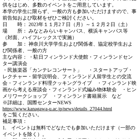
供をはじめ、多数のイベントをご用意しています。
本学の学生に限らず、一般の方も参加いただけますので、事
前告知および取材をぜひご検討ください。
日 時： 2023年１１月2７日（月）～１２月２日（土）
場 所： みなとみらいキャンパス、横浜キャンパス等
（対面、ハイフレックスで実施）
参 加： 神奈川大学学生および関係者、協定校学生およ
び関係者、一般の方
主な内容： ・駐日フィンランド大使館・フィンランドセン
ター講演会
・民族楽器「カンテレコンサート」 ・スタートアップ・
レクチャー・留学説明会、フィンランド人留学生との交流
会・フィンランド料理クッキングライブ ・フィンランド映
画から考える座談会・フィンランド式編み物体験会 ・ヒン
メリワークショップ ・フィンランド書籍展示 など
※詳細は、国際センターNEWS
https://www.kanagawa-u.ac.jp/news/details_27044.html
をご覧ください。
補足事項：
1. イベントは無料でどなたでも参加いただけます（一部の
イベントを除く）。