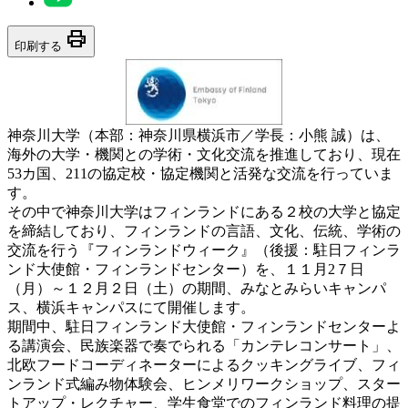
print
印刷する
神奈川大学（本部：神奈川県横浜市／学長：小熊 誠）は、
海外の大学・機関との学術・文化交流を推進しており、現在
53カ国、211の協定校・協定機関と活発な交流を行っていま
す。
その中で神奈川大学はフィンランドにある２校の大学と協定
を締結しており、フィンランドの言語、文化、伝統、学術の
交流を行う『フィンランドウィーク』（後援：駐日フィンラ
ンド大使館・フィンランドセンター）を、１１月2７日
（月）～１２月２日（土）の期間、みなとみらいキャンパ
ス、横浜キャンパスにて開催します。
期間中、駐日フィンランド大使館・フィンランドセンターよ
る講演会、民族楽器で奏でられる「カンテレコンサート」、
北欧フードコーディネーターによるクッキングライブ、フィ
ンランド式編み物体験会、ヒンメリワークショップ、スター
トアップ・レクチャー、学生食堂でのフィンランド料理の提