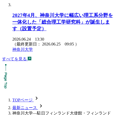
2027年4月、神奈川大学に幅広い理工系分野を
一体化した「総合理工学研究科」が誕生しま
す（設置予定）
2026.06.24 13:30
（最終更新日：
2026.06.25 09:05
）
神奈川大学
すべてを見る
chevron_forward
TOPページ
chevron_forward
最新ニュース
神奈川大学―駐日フィンランド大使館・フィンランド