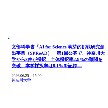
文部科学省「AI for Science 萌芽的挑戦研究創
出事業（SPReAD）」第1回公募で、神奈川大
学から3件が採択―全体採択率2.9%の難関を
突破、本学採択率は8.1%を記録―
2026.06.25 15:00
神奈川大学