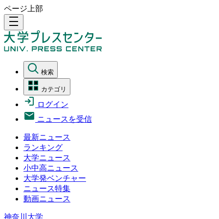
ページ上部
density_medium
検索
カテゴリ
ログイン
ニュースを受信
最新ニュース
ランキング
大学ニュース
小中高ニュース
大学発ベンチャー
ニュース特集
動画ニュース
神奈川大学