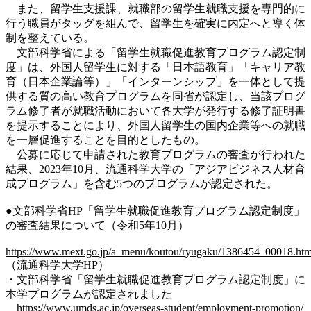
また、留学生支援課、就職部の留学生就職支援を専門的に
行う職員がタッグを組んで、留学生を確実に内定へと導く体
制を整えている。
文部科学省による「留学生就職促進教育プログラム認定制
度」は、外国人留学生に対する「日本語教育」「キャリア教
育（日本企業論等）」「インターンシップ」を一体として提
供する質の高い教育プログラムを同省が認定し、当該プログ
ラム修了者が就職活動において各大学が発行する修了証明書
を提示することにより、外国人留学生の国内企業等への就職
を一層促進することを目的としたもの。
公募に応じて申請された教育プログラムの審査が行われた
結果、2023年10月、流通科学大学の「アジアビジネス人材育
成プログラム」を含む5つのプログラムが認定された。
●文部科学省HP「
留学生就職促進教育プログラム認定制度」
の審査結果について（令和5年10月）
https://www.mext.go.jp/a_menu/koutou/ryugaku/1386454_00018.ht
（流通科学大学HP）
・文部科学省「留学生就職促進教育プログラム認定制度」に
本学プログラムが認定されました
https://www.umds.ac.jp/overseas-student/employment-promotion/