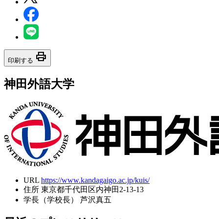
print
印刷する
神田外語大学
URL
https://www.kandagaigo.ac.jp/kuis/
住所
東京都千代田区内神田2-13-13
学長（学校長）
芦沢真五