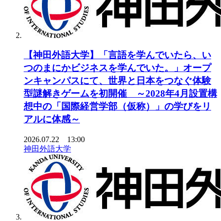
【神田外語大学】「言語を学んでいたら、い
つのまにかビジネスを学んでいた。」オープ
ンキャンパスにて、世界と日本をつなぐ体験
型謎解きゲームを初開催 ～2028年4月設置構
想中の「国際経営学部（仮称）」の学びをリ
アルに体感～
2026.07.22 13:00
神田外語大学