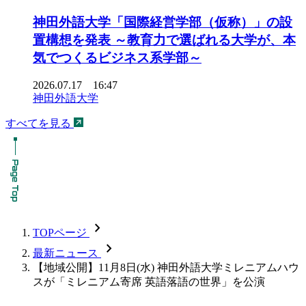
神田外語大学「国際経営学部（仮称）」の設
置構想を発表 ～教育力で選ばれる大学が、本
気でつくるビジネス系学部～
2026.07.17 16:47
神田外語大学
すべてを見る
chevron_forward
TOPページ
chevron_forward
最新ニュース
【地域公開】11月8日(水) 神田外語大学ミレニアムハウ
スが「ミレニアム寄席 英語落語の世界」を公演