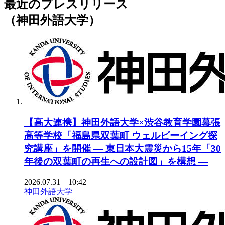
最近のプレスリリース
（神田外語大学）
【高大連携】神田外語大学×渋谷教育学園幕張
高等学校「福島県双葉町 ウェルビーイング探
究講座」を開催 ― 東日本大震災から15年「30
年後の双葉町の再生への設計図」を構想 ―
2026.07.31 10:42
神田外語大学