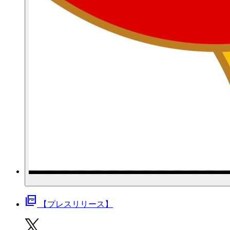
picture_as_pdf
【プレスリリース】