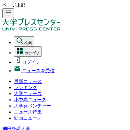
ページ上部
density_medium
検索
カテゴリ
ログイン
ニュースを受信
最新ニュース
ランキング
大学ニュース
小中高ニュース
大学発ベンチャー
ニュース特集
動画ニュース
神田外語大学