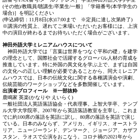
(その他)/教職員/聴講生/卒業生/一般］「学籍番号(本学学生の
場合)］を明記ください
(申込締切：11月8日(水)17:00まで ※定員に達し次第終了)
※講演の性質上、遅れてご来場いただいたお客様には、上演
中の演目が終わるまでお待ちいただく場合がございます。
神田外語大学ミレニアムハウスについて
神田外語大学では「言葉は世界をつなぐ平和の礎」を建学
の理念として、国際社会で活躍するグローバル人材の育成を
推進しています。特に外国の異文化を学ぶ上で、まずは自国
の文化への正しい理解が必要であることから、同大ミレニア
ムハウスでは、日本の伝統文化に関する各種講演会や演劇、
伝統芸能のワークショップなどを多数開催しています。
出演者プロフィール ※一部抜粋
鹿鳴家 英楽(かなりや えいらく)
一般社団法人英語落語協会・代表理事。上智大学卒、テンプ
ル大学大学院卒。2007年から英語落語教室を主宰し、これま
でに約100席の落語を英語に訳し、80席の落語を英語で演じ
ている。日本のみならず、アメリカ、イギリス、オーストラ
リア、ニュージーランド、デンマーク、ジョージア、カザフ
スタン、ラオスで公演をおこなう。コロナ禍の2021年から