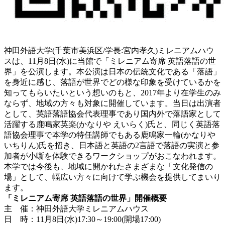
神田外語大学(千葉市美浜区/学長:宮内孝久)ミレニアムハウ
スは、11月8日(水)に当館で「ミレニアム寄席 英語落語の世
界」を公演します。本公演は日本の伝統文化である「落語」
を身近に感じ、落語が世界でどの様な印象を受けているかを
知ってもらいたいという想いのもと、2017年より在学生のみ
ならず、地域の方々も対象に開催しています。当日は出演者
として、英語落語協会代表理事であり国内外で落語家として
活躍する鹿鳴家英楽(かなりや えいらく)氏と、同じく英語落
語協会理事で本学の特任講師でもある鹿鳴家一輪(かなりや
いちりん)氏を招き、日本語と英語の2言語で落語の実演と参
加者が小噺を体験できるワークショップがおこなわれます。
本学では今後も、地域に開かれたさまざまな「文化発信の
場」として、幅広い方々に向けて学ぶ機会を提供してまいり
ます。
「ミレニアム寄席 英語落語の世界」開催概要
主 催：神田外語大学ミレニアムハウス
日 時：11月8日(水)17:30～19:00(開場17:00)