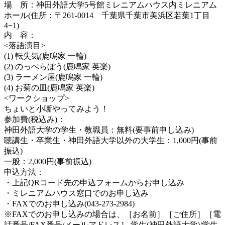
場 所：神田外語大学5号館ミレニアムハウス内ミレニアム
ホール(住所：〒261-0014 千葉県千葉市美浜区若葉1丁目
4−1)
内 容：
<落語演目>
(1) 転失気(鹿鳴家 一輪)
(2) のっぺらぼう(鹿鳴家 英楽)
(3) ラーメン屋(鹿鳴家 一輪)
(4) お菊の皿(鹿鳴家 英楽)
<ワークショップ>
ちょいと小噺やってみよう！
参加費(税込み)：
神田外語大学の学生・教職員：無料(要事前申し込み)
聴講生・卒業生・神田外語大学以外の大学生：1,000円(事前
振込)
一般：2,000円(事前振込)
申込方法：
・上記QRコード先の申込フォームからお申し込み
・ミレニアムハウス窓口でのお申し込み
・FAXでのお申し込み(043-273-2984)
※FAXでのお申し込みの場合は、［お名前］［ご住所］［電
話番号/FAX番号/メールアドレス］ 学生(神田外語大学)/学生