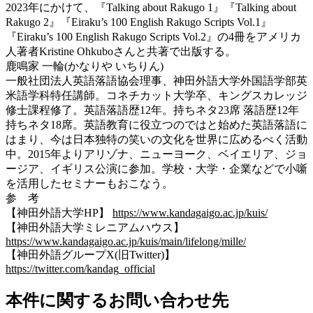
2023年にかけて、『Talking about Rakugo 1』『Talking about
Rakugo 2』『Eiraku’s 100 English Rakugo Scripts Vol.1』
『Eiraku’s 100 English Rakugo Scripts Vol.2』の4冊をアメリカ
人著者Kristine Ohkuboさんと共著で出版する。
鹿鳴家 一輪(かなりや いちりん)
一般社団法人英語落語協会理事、神田外語大学外国語学部英
米語学科特任講師。コネチカット大学卒、キングスカレッジ
修士課程修了。英語落語歴12年。持ちネタ23席 落語歴12年
持ちネタ18席。英語教育に役立つのではと始めた英語落語に
はまり、今は日本独特の笑いの文化を世界に広めるべく活動
中。2015年よりアリゾナ、ニューヨーク、ベイエリア、ジョ
ージア、イギリス公演に参加。学校・大学・企業などで小噺
を活用したセミナーもおこなう。
参 考
【神田外語大学HP】
https://www.kandagaigo.ac.jp/kuis/
【神田外語大学ミレニアムハウス】
https://www.kandagaigo.ac.jp/kuis/main/lifelong/mille/
【神田外語グループX(旧Twitter)】
https://twitter.com/kandag_official
本件に関するお問い合わせ先