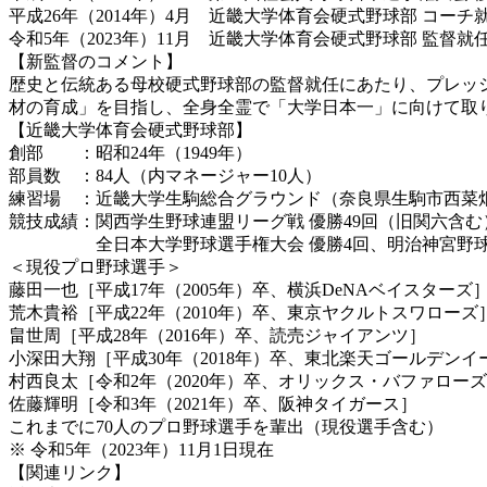
平成26年（2014年）4月 近畿大学体育会硬式野球部 コーチ
令和5年（2023年）11月 近畿大学体育会硬式野球部 監督就
【新監督のコメント】
歴史と伝統ある母校硬式野球部の監督就任にあたり、プレッ
材の育成」を目指し、全身全霊で「大学日本一」に向けて取
【近畿大学体育会硬式野球部】
創部 ：昭和24年（1949年）
部員数 ：84人（内マネージャー10人）
練習場 ：近畿大学生駒総合グラウンド（奈良県生駒市西菜畑町
競技成績：関西学生野球連盟リーグ戦 優勝49回（旧関六含む
全日本大学野球選手権大会 優勝4回、明治神宮野球大
＜現役プロ野球選手＞
藤田一也［平成17年（2005年）卒、横浜DeNAベイスターズ
荒木貴裕［平成22年（2010年）卒、東京ヤクルトスワローズ
畠世周［平成28年（2016年）卒、読売ジャイアンツ］
小深田大翔［平成30年（2018年）卒、東北楽天ゴールデンイ
村西良太［令和2年（2020年）卒、オリックス・バファロー
佐藤輝明［令和3年（2021年）卒、阪神タイガース］
これまでに70人のプロ野球選手を輩出（現役選手含む）
※ 令和5年（2023年）11月1日現在
【関連リンク】