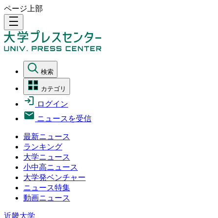
ページ上部
density_medium
検索
カテゴリ
ログイン
ニュースを受信
最新ニュース
ランキング
大学ニュース
小中高ニュース
大学発ベンチャー
ニュース特集
動画ニュース
近畿大学