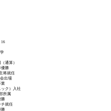
16
入学
通算）
準優勝
、主将就任
大会出場
卒業
ニック）入社
所属
優勝
ーチ就任
優勝