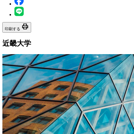
print
印刷する
近畿大学