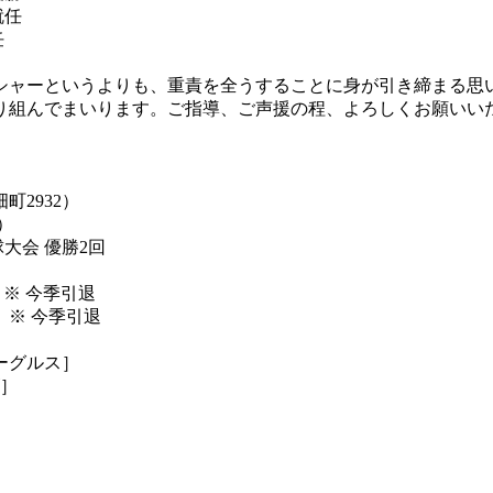
就任
任
シャーというよりも、重責を全うすることに身が引き締まる思
り組んでまいります。ご指導、ご声援の程、よろしくお願いい
2932）
）
会 優勝2回
］※ 今季引退
］※ 今季引退
ーグルス］
ズ］