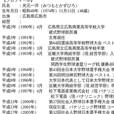
【プロフィール】
氏名 ：光元一洋（みつもとかずひろ）
生年月日：昭和49年（1974年）11月11日（48歳）
出身 ：広島県広島市
経歴 ：
平成2年（1990年）4月 広島県立広島商業高等学校入学
硬式野球部所属
平成3年（1991年） 主将就任
平成4年（1992年） 第64回選抜高等学校野球大会 ベスト
平成5年（1993年）3月 広島県立広島商業高等学校卒業
平成5年（1993年）4月 近畿大学商経学部（現 経営学部）
硬式野球部所属
関西学生野球連盟リーグ戦 優勝4回（
平成6年（1994年） 第43回全日本大学野球選手権大会 
平成7年（1995年） 第26回明治神宮野球大会 ベスト4
平成8年（1996年） 大学日本代表として日米大学野球
平成9年（1997年）3月 近畿大学商経学部（現 経営学部）
平成9年（1997年）4月 松下電器産業株式会社（現 パナソ
松下電器（現 パナソニック）野球部
平成12年（2000年） 第27回社会人野球日本選手権大会 
平成13年（2001年） 現役引退、パナソニック野球部 コ
平成17年（2005年） 第32回社会人野球日本選手権大会 