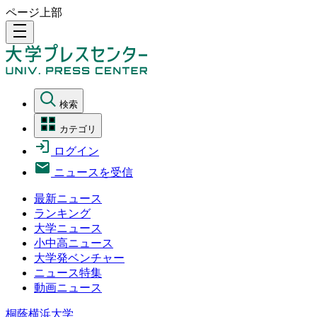
ページ上部
density_medium
検索
カテゴリ
ログイン
ニュースを受信
最新ニュース
ランキング
大学ニュース
小中高ニュース
大学発ベンチャー
ニュース特集
動画ニュース
桐蔭横浜大学