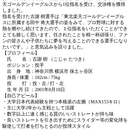
天ゴールデンイーグルスから1位指名を受け、交渉権を獲得
しました。
指名を受けた古謝 樹選手は「東北楽天ゴールデンイーグル
スに所属する田中 将大選手の姿をみて、プロ野球に対する
熱を燃やし続けてきたので、１位指名をいただくことができ
とても嬉しく思います。任されたことを精一杯頑張り、ファ
ンの皆さんや子供たちに夢を与えることのできる選手になり
たいです。」と意気込みを語りました。
【プロフィール】
氏 名 ：古謝 樹 （こじゃ たつき）
ポジション：投手
出 身 地：神奈川県 横浜市 保土ヶ谷区
身長 / 体重 ：182cm / 75kg
投 打 ：投・左 / 打・左
生 年 月 日 ：2001年8月18日
【自己アピール】
・大学日本代表経験を持つ本格派の左腕（MAX153キロ）
・主に大学2年から主戦として活躍
・数字以上に速く感じる質のいいストレートが持ち味
・良いストレートを引き出すためにスライダー等の変化球を
駆使して打者を打ちとるのが投球スタイル