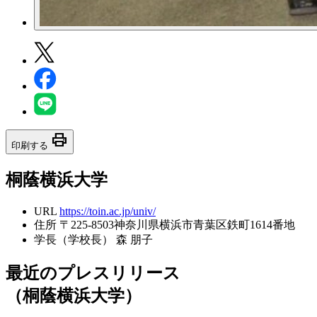
print
印刷する
桐蔭横浜大学
URL
https://toin.ac.jp/univ/
住所
〒225-8503神奈川県横浜市青葉区鉄町1614番地
学長（学校長）
森 朋子
最近のプレスリリース
（桐蔭横浜大学）