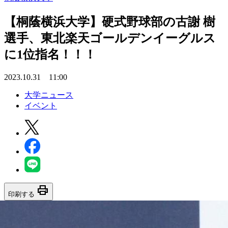
【桐蔭横浜大学】硬式野球部の古謝 樹
選手、東北楽天ゴールデンイーグルス
に1位指名！！！
2023.10.31 11:00
大学ニュース
イベント
print
印刷する