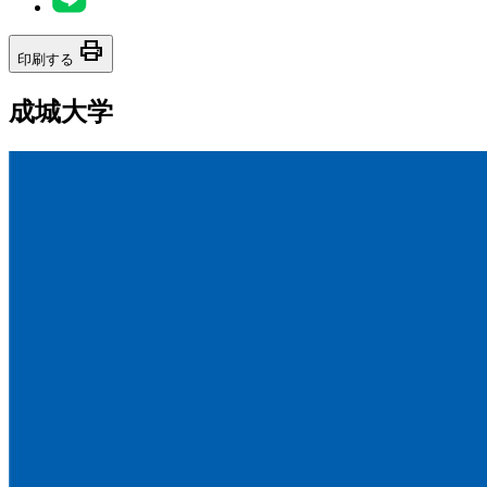
print
印刷する
成城大学