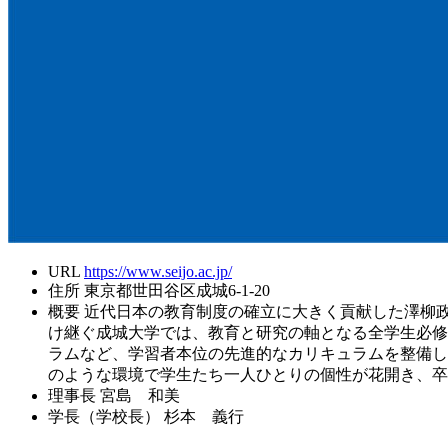
URL
https://www.seijo.ac.jp/
住所
東京都世田谷区成城6-1-20
概要
近代日本の教育制度の確立に大きく貢献した澤柳政
け継ぐ成城大学では、教育と研究の軸となる全学生必修
ラムなど、学習者本位の先進的なカリキュラムを整備し
のような環境で学生たち一人ひとりの個性が花開き、卒
理事長
宮島 和美
学長（学校長）
杉本 義行