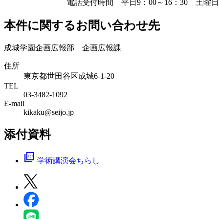
電話受付時間 平日9：00～16：30 土曜日 9：0
本件に関するお問い合わせ先
成城学園企画広報部 企画広報課
住所
東京都世田谷区成城6-1-20
TEL
03-3482-1092
E-mail
kikaku@seijo.jp
添付資料
picture_as_pdf
学術講演会ちらし