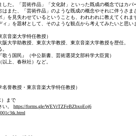
した。「芸術作品」「文化財」といった既成の概念ではカバ
方はまた、「芸術作品」のような既成の概念やそれに伴うさま
ボ」を見失わせているということも、われわれに教えてくれま
ィ」を題材として、そのような観点から考えてみたいと思い
京音楽大学特任教授）
阪大学助教授、東京大学教授、東京音楽大学教授を歴任。
る。
歌う国民』（中公新書、芸術選奨文部科学大臣賞）
以上、春秋社）など。
名誉教授・東京音楽大学特任教授）
水）まで
さい。
https://forms.gle/WEVrTZFeBZbxoEoj6
0001c3tk.html