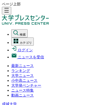
ページ上部
density_medium
検索
カテゴリ
ログイン
ニュースを受信
最新ニュース
ランキング
大学ニュース
小中高ニュース
大学発ベンチャー
ニュース特集
動画ニュース
成城大学