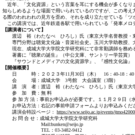
近年、「文化資源」という言葉を耳にする機会が多くなりま
知らしめるような場面で用いられているのですが、この考え
る際のわれわれの見方を歪め、それを成り立たせている「ツ
この講演では、近年鉄道各駅で用いられている「発車メロデ
【講演者について】
渡辺 裕（わたなべ ひろし）氏（東京大学名誉教授・東
専門分野は聴覚文化論・音楽社会史。玉川大学助教授、大
現在、成城大学大学院文学研究科にて非常勤講師を務め
著書に『聴衆の誕生』（中公文庫、サントリー学芸賞）『
『サウンドとメディアの文化資源学』、『感性文化論』（
【開催概要】
日 時：２０２３年11月30日（木） 16：40-18：40
会 場：成城大学 3号館 大会議室（3階）
講 演 者：渡辺 裕（わたなべ ひろし）氏（東京大学
参 加 費：無 料
参 加 方 法：事前お申込みが必要です。１１月２９日（
お申込方法：右記の事前申請フォームよりお申込みくだ
講演会特設ページ：
https://www.seijo.ac.jp/events/jtmo4200
お 問 合 せ：成城大学大学院文学研究科
Mail:bunken@seijo.jp
TEL：03-3482-9412