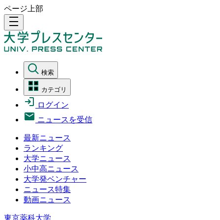
ページ上部
density_medium
検索
カテゴリ
ログイン
ニュースを受信
最新ニュース
ランキング
大学ニュース
小中高ニュース
大学発ベンチャー
ニュース特集
動画ニュース
東京薬科大学