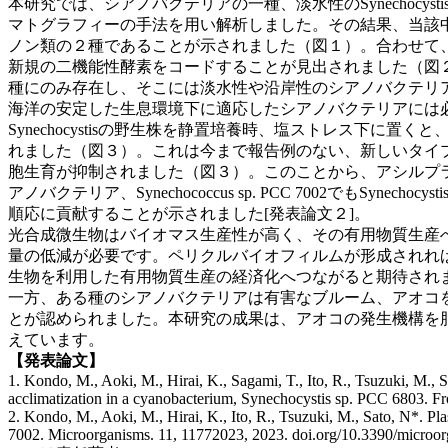
本研究では、シアノバクテリアの一種、淡水性のSynechocysti
マトグラフィーの手法を用い解析しました。その結果、当該
ノン類の２種であることが示されました（図１）。合わせて、アシル
新規の二機能性酵素をコードすることが見出されました（図２）
種にのみ存在し、そこには淡水性や沿岸性のシアノバクテリア
海洋の安定した生息環境下に適応したシアノバクテリアには
Synechocystisの野生株を静置培養時、塩ストレス
れました（図３）。これは今まで報告例のない、新しいタイプ
胞生育が抑制されました（図３）。このことから、アシルプラスト
アノバクテリア、Synechococcus sp. PCC 7002
順応に貢献することが示されました[発表論文２]。
光合成微生物はバイオマス生産性が高く、その有用物質生産
量の低減が必要です。ペリクルバイオフィルムが形成されれ
生物を利用した有用物質生産の経済化へつながると期待され
一方、ある種のシアノバクテリアは有害なブルーム、アオコを
とが認められました。本研究の成果は、アオコの発生機構を
えています。
【発表論文】
1. Kondo, M., Aoki, M., Hirai, K., Sagami, T., Ito, R., Tsuzuki, M., S
acclimatization in a cyanobacterium, Synechocystis sp. PCC 6803. Fr
2. Kondo, M., Aoki, M., Hirai, K., Ito, R., Tsuzuki, M., Sato, N*. Pl
7002. Microorganisms. 11, 11772023, 2023. doi.org/10.3390/microo