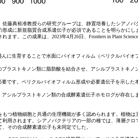
 佐藤典裕准教授らの研究グループは、静置培養したシアノバ
の形成に新規脂質合成系遺伝子が必須であることを明らかにし
、2023年4月26日、Frontiers in Plant Science誌
、盛んに生育することで水面にバイオフィルム（ペリクルバイオ
子のプラストキノン類に脂肪酸を結合させ、アシルプラストキノ
が必要です。ペリクルバイオフィルム形成や必要遺伝子を示した
は、アシルプラストキノン類の合成酵素遺伝子ホモログが存在し
をもつ植物細胞と共通の生理機能が多く認められます。植物は主
て利用されます。シアノバクテリアの一部の種では、薄層クロ
て、その合成酵素遺伝子も未同定でした。