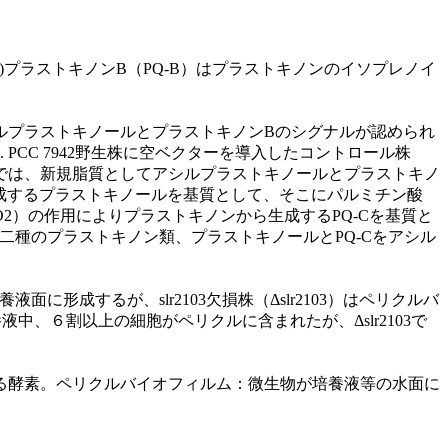
)プラストキノンB（PQ-B）はプラストキノンのイソプレノイ
株ではアシルプラストキノールとプラストキノンBのシグナルが認められ
p. PCC 7942野生株に空ベクターを導入したコントロール株
入株では、新規脂質としてアシルプラストキノールとプラストキノ
れ生成するプラストキノールを基質として、そこにパルミチン酸
O2）の作用によりプラストキノンから生成するPQ-Cを基質と
なる二種のプラストキノン類、プラストキノールとPQ-Cをアシル
養液面に形成するが、slr2103欠損株（Δslr2103）はペリクルバ
養液中、６割以上の細胞がペリクルに含まれたが、Δslr2103で
る酵素。ペリクルバイオフィルム：微生物が培養液等の水面に