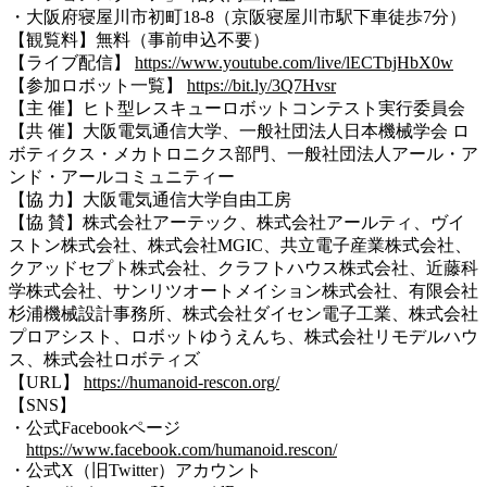
・大阪府寝屋川市初町18-8（
京阪寝屋川市駅下車徒歩7分
）
【観覧料】無料（事前申込不要）
【ライブ配信】
https://www.youtube.com/live/lECTbjHbX0w
【参加ロボット一覧】
https://bit.ly/3Q7Hvsr
【主 催】ヒト型レスキューロボットコンテスト実行委員会
【共 催】大阪電気通信大学、一般社団法人日本機械学会 ロ
ボティクス・メカトロニクス部門、一般社団法人アール・ア
ンド・アールコミュニティー
【協 力】大阪電気通信大学自由工房
【協 賛】株式会社アーテック、株式会社アールティ、ヴイ
ストン株式会社、株式会社MGIC、共立電子産業株式会社、
クアッドセプト株式会社、クラフトハウス株式会社、近藤科
学株式会社、サンリツオートメイション株式会社、有限会社
杉浦機械設計事務所、株式会社ダイセン電子工業、株式会社
プロアシスト、ロボットゆうえんち、株式会社リモデルハウ
ス、株式会社ロボティズ
【URL】
https://humanoid-rescon.org/
【SNS】
・公式Facebookページ
https://www.facebook.com/humanoid.rescon/
・公式X（旧Twitter）アカウント