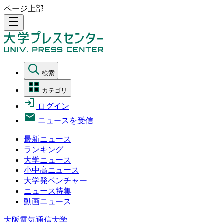
ページ上部
density_medium
検索
カテゴリ
ログイン
ニュースを受信
最新ニュース
ランキング
大学ニュース
小中高ニュース
大学発ベンチャー
ニュース特集
動画ニュース
大阪電気通信大学