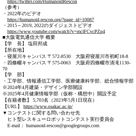
https://twitter.com/HumanoidRescon
（参考）
・2022年のビデオ
https://humanoid-rescon.org/?page_id=10087
・2015～2019, 2022のダイジェストビデオ
https://www.youtube.com/watch?v=mclFCvcPZp4
■大阪電気通信大学 概要
【学 長】 塩田邦成
【所在地】
・寝屋川キャンパス 〒572-8530 大阪府寝屋川市初町18-8
・四條畷キャンパス 〒575-0063 大阪府四條畷市清滝1130-
70
【学 部】
・工学部、情報通信工学部、医療健康科学部、総合情報学部
※2024年4月建築・デザイン学部開設
※2025年4月健康情報学部（仮称・構想中）開設予定
【在籍者数】 5,703名（2023年5月1日現在）
【URL】
https://www.osakac.ac.jp/
▼コンテストに関する問い合わせ先
ヒト型レスキューロボットコンテスト実行委員会
E-mail： humanoid-rescon@googlegroups.com