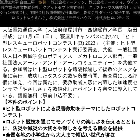
大阪電気通信大学（大阪府寝屋川市・四條畷市／学長：塩田
邦成）は11月5日（日）、寝屋川キャンパスにおいて「ヒト
型レスキューロボットコンテスト(R) 2023」（主催：ヒト型
レスキューロボットコンテスト実行委員会、共催：一般社団
法人日本機械学会ロボティクス・メカトロニクス部門、一般
社団法人アール・アンド・アールコミュニティー）を共催す
る。参加者はヒト型ロボットを遠隔操縦して複数のタスクを
順に実行。成功したタスクの数や所要時間、審査員による評
価に加え、今回は新たに、要救助者人形に内蔵した加速度セ
ンサで「やさしさ」を数値化したポイントを審査に導入して
いる。観覧無料（事前申込不要）。
【本件のポイント】
■ヒト型ロボットによる災害救助をテーマにしたロボットコ
ンテスト
■ロボット競技を通じてモノづくりの楽しさを伝えるととも
に、防災や減災の大切さや難しさを考える機会を提供
■全国各地の小学生から大人まで幅広い世代が参加