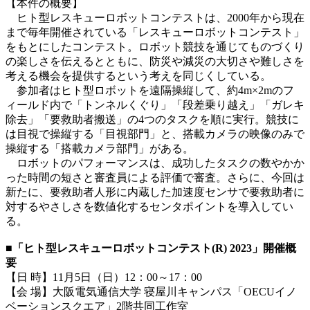
【本件の概要】
ヒト型レスキューロボットコンテストは、2000年から現在
まで毎年開催されている「レスキューロボットコンテスト」
をもとにしたコンテスト。ロボット競技を通じてものづくり
の楽しさを伝えるとともに、防災や減災の大切さや難しさを
考える機会を提供するという考えを同じくしている。
参加者はヒト型ロボットを遠隔操縦して、約4m×2mのフ
ィールド内で「トンネルくぐり」「段差乗り越え」「ガレキ
除去」「要救助者搬送」の4つのタスクを順に実行。競技に
は目視で操縦する「目視部門」と、搭載カメラの映像のみで
操縦する「搭載カメラ部門」がある。
ロボットのパフォーマンスは、成功したタスクの数やかか
った時間の短さと審査員による評価で審査。さらに、今回は
新たに、要救助者人形に内蔵した加速度センサで要救助者に
対するやさしさを数値化するセンタポイントを導入してい
る。
■「ヒト型レスキューロボットコンテスト
(R)
2023」開催概
要
【日 時】11月5日（日）12：00～17：00
【会 場】大阪電気通信大学 寝屋川キャンパス「OECUイノ
ベーションスクエア」2階共同工作室