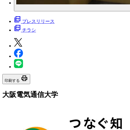
picture_as_pdf
プレスリリース
picture_as_pdf
チラシ
print
印刷する
大阪電気通信大学