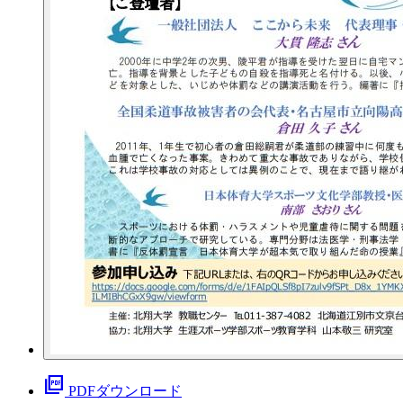
picture_as_pdf
PDFダウンロード