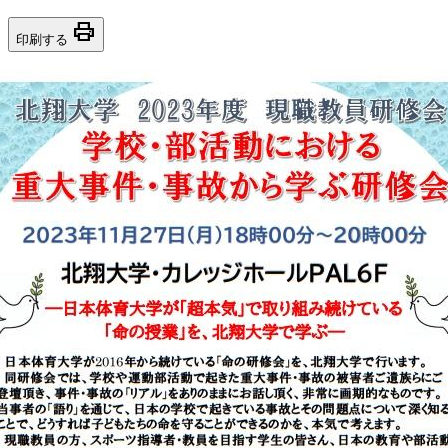
print
印刷する