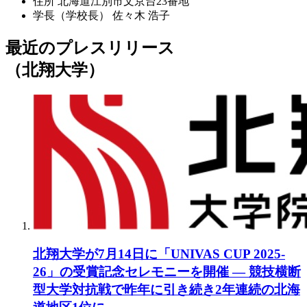
住所
北海道江別市文京台23番地
学長（学校長）
佐々木 浩子
最近のプレスリリース
（北翔大学）
北翔大学が7月14日に「UNIVAS CUP 2025-
26」の受賞記念セレモニーを開催 ― 競技横断
型大学対抗戦で昨年に引き続き2年連続の北海