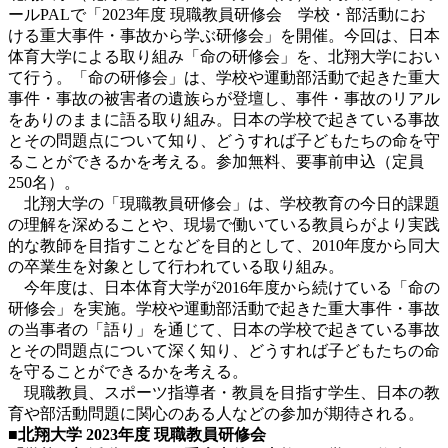
ールPALで「2023年度 現職教員研修会 学校・部活動にお
ける重大事件・事故から学ぶ研修会」を開催。今回は、日本
体育大学による取り組み「命の研修会」を、北翔大学におい
て行う。「命の研修会」は、学校や運動部活動で起きた重大
事件・事故の被害者の遺族らが登壇し、事件・事故のリアル
をありのままに語る取り組み。日本の学校で起きている事故
とその問題点について知り、どうすれば子どもたちの命を守
ることができるかを考える。参加無料、要事前申込（定員
250名）。
北翔大学の「現職教員研修会」は、学校教育の今日的課題
の理解を深めることや、現場で働いている教員らがより実践
的な教師を目指すことなどを目的として、2010年度から同大
の卒業生を対象として行われている取り組み。
今年度は、日本体育大学が2016年度から続けている「命の
研修会」を実施。学校や運動部活動で起きた重大事件・事故
の当事者の「語り」を通じて、日本の学校で起きている事故
とその問題点について深く知り、どうすれば子どもたちの命
を守ることができるかを考える。
現職教員、スポーツ指導者・教員を目指す学生、日本の教
育や部活動問題に関心のある人などの参加が期待される。
■
北翔大学
2023
年度
現職教員研修会