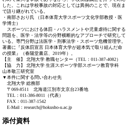
した。これは学校事故の対応としては異例のことで、現在ま
で語り継がれている。
・南部さおり氏 （日本体育大学スポーツ文化学部教授・医
学博士）
スポーツにおける体罰・ハラスメントや児童虐待に関する
問題を、医学・法学等の分野横断的なアプローチで研究して
いる。専門分野は法医学・刑事法学・スポーツ危機管理学。
著書に『反体罰宣言 日本体育大学が超本気で取り組んだ命
の授業』（春陽堂書店、2019年）。
【主 催】 北翔大学 教職センター（TEL：011-387-4082）
【協 力】 北翔大学 生涯スポーツ学部スポーツ教育学科
山本敬三研究室
▼本件に関する問い合わせ先
北翔大学 総務部
〒069-8511 北海道江別市文京台23番地
TEL：011-386-8011（代表）
FAX：011-387-1542
E-Mail：research@hokusho-u.ac.jp
添付資料