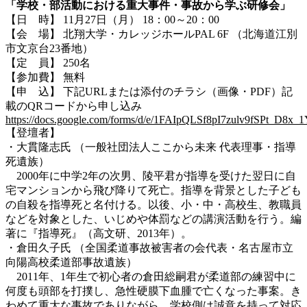
「学校・部活動における重大事件・事故から学ぶ研修会」
【日 時】 11月27日（月） 18：00～20：00
【会 場】 北翔大学・カレッジホールPAL 6F （北海道江別
市文京台23番地）
【定 員】 250名
【参加費】 無料
【申 込】 下記URLまたは添付のチラシ（画像・PDF）記
載のQRコードから申し込み
https://docs.google.com/forms/d/e/1FAIpQLSf8pI7zulv9fSPt
【登壇者】
・大貫隆志氏 （一般社団法人ここから未来 代表理事・指導
死遺族）
2000年に中学2年の次男、陵平君が指導を受けた翌日に自
宅マンションから飛び降りて死亡。指導を背景とした子ども
の自殺を指導死と名付ける。以後、小・中・高校生、教職員
などを対象とした、いじめや体罰などの講演活動を行う。編
著に『指導死』（高文研、2013年）。
・倉田久子氏 （全国柔道事故被害者の会代表・名古屋市立
向陽高校柔道部事故遺族）
2011年、1年生で初心者の倉田総嗣君が柔道部の練習中に
何度も頭部を打撲し、急性硬膜下血腫で亡くなった事案。き
わめて重大な事故でありながら、学校側は誠意を持って対応