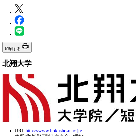
print
印刷する
北翔大学
URL
https://www.hokusho-u.ac.jp/