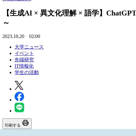
【生成AI × 異文化理解 × 語学】C
～
2023.10.20 02:00
大学ニュース
イベント
先端研究
IT情報化
学生の活動
print
印刷する