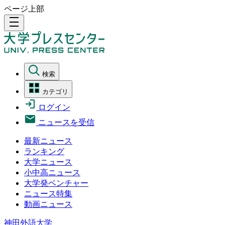
ページ上部
density_medium
検索
カテゴリ
ログイン
ニュースを受信
最新ニュース
ランキング
大学ニュース
小中高ニュース
大学発ベンチャー
ニュース特集
動画ニュース
神田外語大学