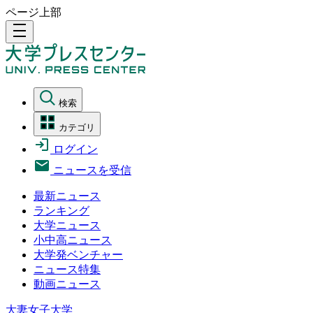
ページ上部
density_medium
検索
カテゴリ
ログイン
ニュースを受信
最新ニュース
ランキング
大学ニュース
小中高ニュース
大学発ベンチャー
ニュース特集
動画ニュース
大妻女子大学