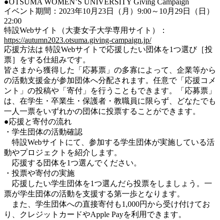
●OTSUMA WOMEN’S UNIVERSITY Giving Campaign
イベント期間：2023年10月23日（月）9:00～10月29日（日）
22:00
特設Webサイト（大妻女子大学専用サイト）：
https://autumn2023.otsuma.giving-campaign.jp/
応援方法は 特設Webサイトで応援したい団体を1つ選び［投
票］をする仕組みです。
皆さまから獲得した「応募票」の多寡によって、企業等から
の活動支援金が参加団体へ分配されます。任意で「応援コメ
ント」の投稿や「寄付」を行うこともできます。「応募票」
は、在学生・卒業生・保護者・教職員に限らず、どなたでも
一人一票をいずれかの団体に投票することができます。
●応援と寄付の流れ
・学生団体の活動確認
特設Webサイトにて、参加する学生団体が実施している活
動やプロジェクトを紹介します。
応援する団体を1つ選んでください。
・投票や寄付の実施
応援したい学生団体を1つ選んだら投票をしましょう。一
票が学生団体の活動を支援する第一歩となります。
また、学生団体への直接寄付も1,000円から受け付けてお
り、クレジットカードやApple Payを利用できます。