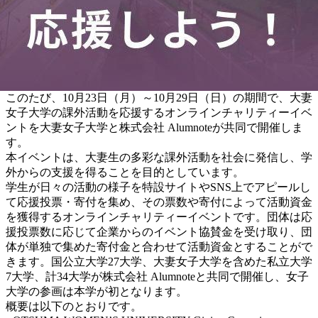
このたび、10月23日（月）～10月29日（日）の期間で、大妻
女子大学の課外活動を応援するオンラインチャリティーイベ
ントを大妻女子大学と株式会社 Alumnoteが共同で開催しま
す。
本イベントは、大妻生の多彩な課外活動を社会に発信し、学
外からの支援を得ることを目的としています。
学生が日々の活動の様子を特設サイトやSNS上でアピールし
て応援投票・寄付を集め、その票数や寄付によって活動資金
を獲得するオンラインチャリティーイベントです。団体は
応
援投票数
に応じて企業からのイベント協賛金を受け取り、団
体が単独で集めた寄付金と合わせて活動資金とすることがで
きます。国公立大学27大学、大妻女子大学を含めた私立大学
7大学、計34大学が株式会社 Alumnoteと共同で開催し、女子
大学の参画は本学が初となります。
概要は以下のとおりです。