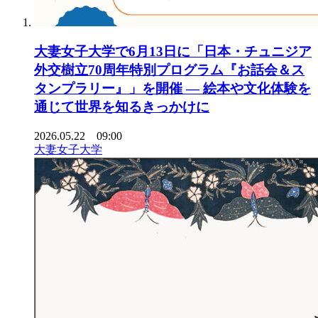
大妻女子大学で6月13日に「日本・チュニジア
外交樹立70周年特別プログラム『お話会＆ス
タンプラリー』」を開催 ― 絵本や文化体験を
通じて世界を知るきっかけに
2026.05.22 09:00
大妻女子大学