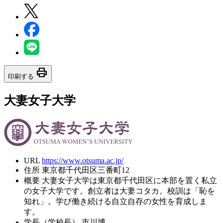
print
印刷する
大妻女子大学
URL
https://www.otsuma.ac.jp/
住所
東京都千代田区三番町12
概要
大妻女子大学は東京都千代田区に本部を置く私立
の女子大学です。創立者は大妻コタカ。校訓は「恥を
知れ」。学び働き続ける自立自存の女性を育成しま
す。
学長（学校長）
市川博