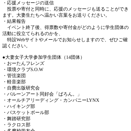
・応援メッセージの送信
投票や寄付と同時に、応援のメッセージも送ることができ
ます。大妻生たちへ温かい言葉をお送りください。
・結果報告
イベント終了後、得票数や寄付金がどのように学生団体の
活動に役立てられるのかを、
特設Webサイトやメールでお知らせしますので、ぜひご確
認ください。
●大妻女子大学参加学生団体（14団体）
・おーたんフレンズ
・環境クラブS.O.W
・管弦楽団
・軽音楽部
・自費出版研究会
・バルーンアート同好会「ばろん。」
・オールチアリーディング・カンパニーLYNX
・ハイキング部
・バスケットボール部
・舞踏研究部
・ラクロス部
・多摩校学友会