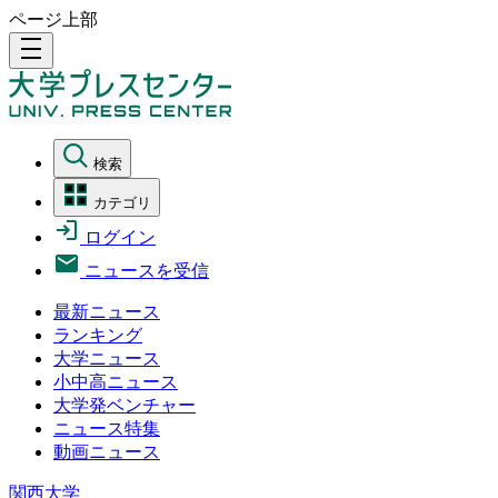
ページ上部
density_medium
検索
カテゴリ
ログイン
ニュースを受信
最新ニュース
ランキング
大学ニュース
小中高ニュース
大学発ベンチャー
ニュース特集
動画ニュース
関西大学