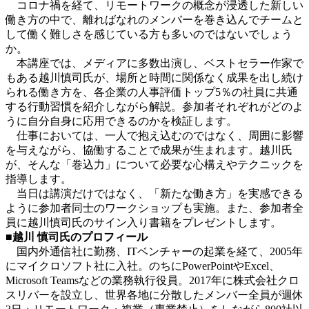
コロナ禍を経て、リモートワークの概念が浸透した新しい
働き方の中で、離ればなれのメンバーを巻き込んでチームと
して働く難しさを感じている方も多いのではないでしょう
か。
本講座では、メディアに多数出演し、ベストセラー作家で
もある越川慎司氏が、場所と時間に関係なく成果を出し続け
られる働き方を、各企業の人事評価トップ5％の社員に共通
する行動習慣を紹介しながら解説。参加者それぞれがどのよ
うに自分自身に応用できるのかを検証します。
仕事においては、一人で抱え込むのではなく、周囲に影響
を与えながら、協働することで成果が生まれます。越川氏
が、そんな「巻込力」について必要な心構えやテクニックを
指導します。
当日は講演だけではなく、「新たな働き方」を実感できる
ように参加者同士のワークショップも実施。また、参加者全
員に越川慎司氏のサイン入り書籍をプレゼントします。
■越川 慎司氏のプロフィール
国内外通信社に勤務、ITベンチャーの起業を経て、2005年
にマイクロソフト社に入社。のちにPowerPointやExcel、
Microsoft Teamsなどの業務執行役員。2017年に株式会社クロ
スリバーを設立し、世界各地に分散したメンバー全員が週休