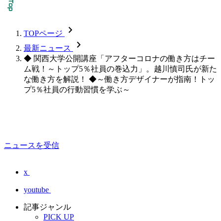
chevron_forward
TOPページ
chevron_forward
最新ニュース
◆ 関西大学公開講座「アフターコロナの働き方はチー
ム戦！～トップ5％社員の巻込力」。越川慎司氏が新た
な働き方を解説！ ◆～働き方デザイナーが指南！トッ
プ5％社員の行動習慣を学ぶ～
ニュースを受信
x
youtube
記事ジャンル
PICK UP