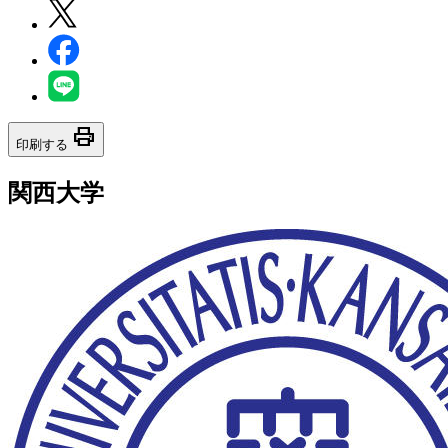
print
印刷する
関西大学