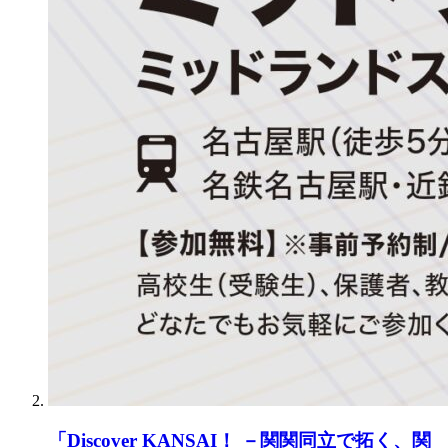
「Discover KANSAI！ －関関同立で拓く、関