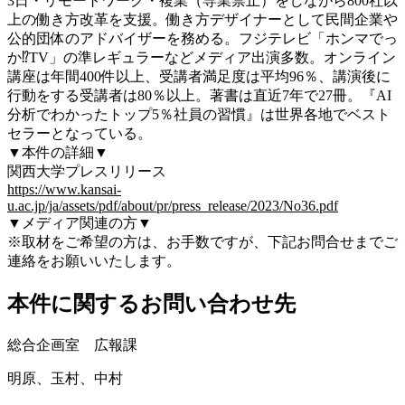
3日・リモートワーク・複業（専業禁止）をしながら800社以
上の働き方改革を支援。働き方デザイナーとして民間企業や
公的団体のアドバイザーを務める。フジテレビ「ホンマでっ
か⁉TV」の準レギュラーなどメディア出演多数。オンライン
講座は年間400件以上、受講者満足度は平均96％、講演後に
行動をする受講者は80％以上。著書は直近7年で27冊。『AI
分析でわかったトップ5％社員の習慣』は世界各地でベスト
セラーとなっている。
▼本件の詳細▼
関西大学プレスリリース
https://www.kansai-
u.ac.jp/ja/assets/pdf/about/pr/press_release/2023/No36.pdf
▼メディア関連の方▼
※取材をご希望の方は、お手数ですが、下記お問合せまでご
連絡をお願いいたします。
本件に関するお問い合わせ先
総合企画室 広報課
明原、玉村、中村