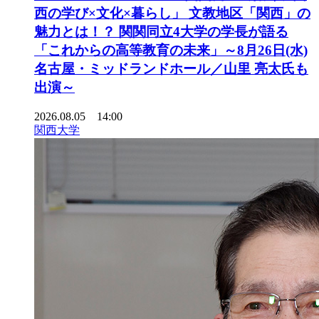
西の学び×文化×暮らし」 文教地区「関西」の
魅力とは！？ 関関同立4大学の学長が語る
「これからの高等教育の未来」～8月26日(水)
名古屋・ミッドランドホール／山里 亮太氏も
出演～
2026.08.05 14:00
関西大学